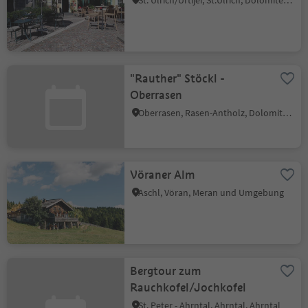
St. Ulrich/Urtijëi, St.Ulrich, Dolomitenregion Gröden
"Rauther" Stöckl -
Oberrasen
Oberrasen, Rasen-Antholz, Dolomitenregion Kronplatz
Vöraner Alm
Aschl, Vöran, Meran und Umgebung
Bergtour zum
Rauchkofel/Jochkofel
St. Peter - Ahrntal, Ahrntal, Ahrntal