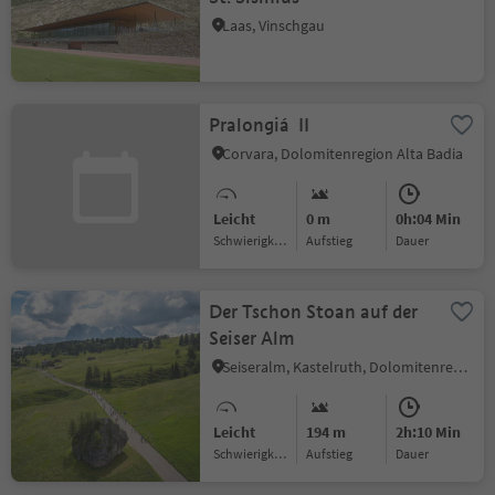
Laas, Vinschgau
Pralongiá II
Corvara, Dolomitenregion Alta Badia
Leicht
0 m
0h:04 Min
Schwierigkeitsgrad
Aufstieg
Dauer
Der Tschon Stoan auf der
Seiser Alm
Seiseralm, Kastelruth, Dolomitenregion Seiser Alm
Leicht
194 m
2h:10 Min
Schwierigkeitsgrad
Aufstieg
Dauer