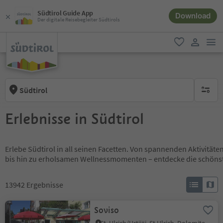
Südtirol Guide App
Download
Der digitale Reisebegleiter Südtirols
men
favorit
user lin
Südtirol
keine ak
Erlebnisse in Südtirol
Erlebe Südtirol in all seinen Facetten. Von spannenden Aktivität
bis hin zu erholsamen Wellnessmomenten – entdecke die schöns
13942
Ergebnisse
Soviso