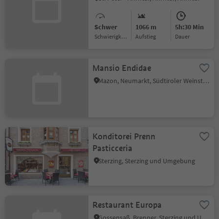
Schwer
1066 m
5h:30 Min
Schwierigkeitsgrad
Aufstieg
Dauer
Mansio Endidae
Mazon, Neumarkt, Südtiroler Weinstraße
Konditorei Prenn
Pasticceria
Sterzing, Sterzing und Umgebung
Restaurant Europa
Gossensaß, Brenner, Sterzing und Umgebung