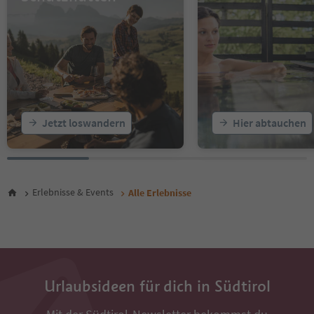
17
18
19
20
21
22
23
24
25
Jetzt loswandern
Hier abtauchen
26
27
28
29
30
Erlebnisse & Events
Alle Erlebnisse
31
32
33
34
35
36
Urlaubsideen für dich in Südtirol
37
38