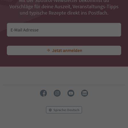
Mit der Südtirol-Newsletter bekommst du
39
Vorschläge für deine Auszeit, Veranstaltungs-Tipps
40
41
und typische Rezepte direkt ins Postfach.
42
43
44
E-Mail Adresse
45
46
47
Jetzt anmelden
48
49
50
51
52
53
54
55
56
57
58
Sprache: Deutsch
59
60
61