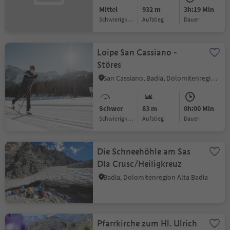
Mittel
932 m
3h:19 Min
Schwierigkeitsgrad
Aufstieg
Dauer
Loipe San Cassiano -
Störes
San Cassiano, Badia, Dolomitenregion Alta Badia
Schwer
83 m
0h:00 Min
Schwierigkeitsgrad
Aufstieg
Dauer
Die Schneehöhle am Sas
Dla Crusc/Heiligkreuz
Badia, Dolomitenregion Alta Badia
Pfarrkirche zum Hl. Ulrich