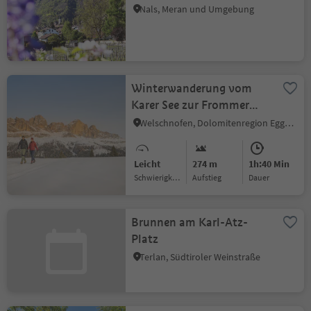
Nals, Meran und Umgebung
Winterwanderung vom
Karer See zur Frommer
Alm
Welschnofen, Dolomitenregion Eggental
Leicht
274 m
1h:40 Min
Schwierigkeitsgrad
Aufstieg
Dauer
Brunnen am Karl-Atz-
Platz
Terlan, Südtiroler Weinstraße