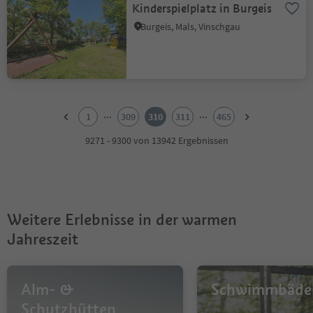
Kinderspielplatz in Burgeis
Burgeis, Mals, Vinschgau
1
2
...
...
1
309
310
311
465
3
4
9271 - 9300 von 13942 Ergebnissen
5
6
7
8
9
Weitere Erlebnisse in der warmen
10
11
Jahreszeit
12
13
14
Alm- &
Schwimmbäde
15
16
Schutzhütten