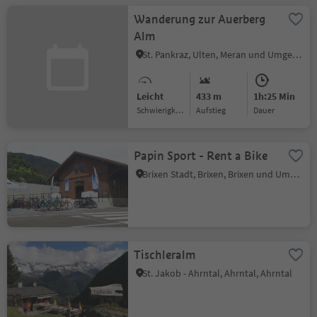
Wanderung zur Auerberg
Alm
St. Pankraz, Ulten, Meran und Umgebung
Leicht
433 m
1h:25 Min
Schwierigkeitsgrad
Aufstieg
Dauer
Papin Sport - Rent a Bike
Brixen Stadt, Brixen, Brixen und Umgebung
Tischleralm
St. Jakob - Ahrntal, Ahrntal, Ahrntal