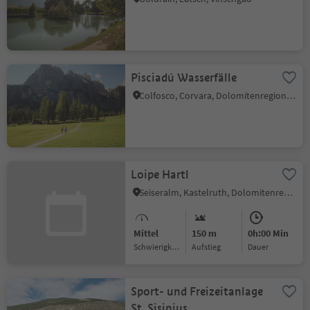
Pisciadú Wasserfälle
Colfosco, Corvara, Dolomitenregion Alta Badia
Loipe Hartl
Seiseralm, Kastelruth, Dolomitenregion Seiser Alm
Mittel
150 m
0h:00 Min
Schwierigkeitsgrad
Aufstieg
Dauer
Sport- und Freizeitanlage
St. Sisinius