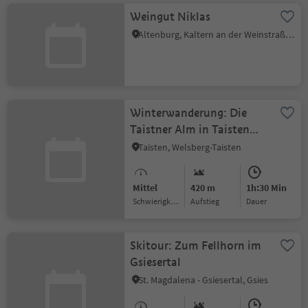
Weingut Niklas
Altenburg, Kaltern an der Weinstraße, Südtiroler Weinstraße
Winterwanderung: Die
Taistner Alm in Taisten
2012 m
Taisten, Welsberg-Taisten
Mittel
420 m
1h:30 Min
Schwierigkeitsgrad
Aufstieg
Dauer
Skitour: Zum Fellhorn im
Gsiesertal
St. Magdalena - Gsiesertal, Gsies