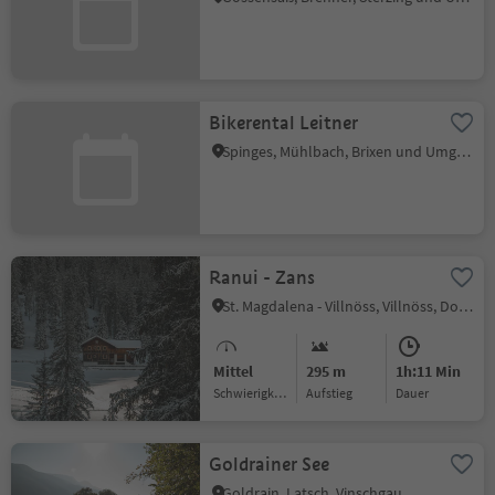
Bikerental Leitner
Spinges, Mühlbach, Brixen und Umgebung
Ranui - Zans
St. Magdalena - Villnöss, Villnöss, Dolomitenregion Lüsen Villnöss
Mittel
295 m
1h:11 Min
Schwierigkeitsgrad
Aufstieg
Dauer
Goldrainer See
Goldrain, Latsch, Vinschgau