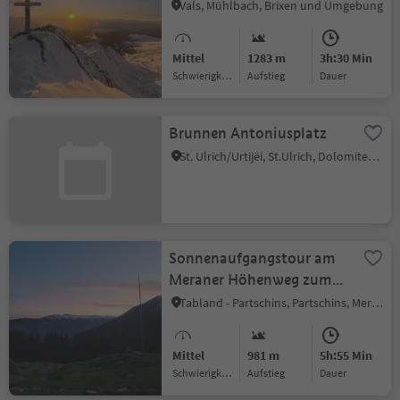
Skitouren-Geheimtipp mit
Vals, Mühlbach, Brixen und Umgebung
Weitblick
Mittel
1283 m
3h:30 Min
Schwierigkeitsgrad
Aufstieg
Dauer
Brunnen Antoniusplatz
St. Ulrich/Urtijëi, St.Ulrich, Dolomitenregion Gröden
Sonnenaufgangstour am
Meraner Höhenweg zum
Aussichtspunkt "Hohe
Tabland - Partschins, Partschins, Meran und Umgebung
Wiege"
Mittel
981 m
5h:55 Min
Schwierigkeitsgrad
Aufstieg
Dauer