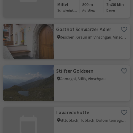
Mittel
800 m
2h:30 Min
Schwierigkeitsgrad
Aufstieg
Dauer
Gasthof Schwarzer Adler
Reschen, Graun im Vinschgau, Vinschgau
Stilfser Goldseen
Gomagoi, Stilfs, Vinschgau
Lavaredohütte
Alttoblach, Toblach, Dolomitenregion 3 Zinnen