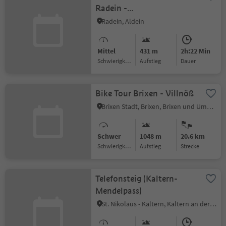
Radein -
Bletterbachschlucht
Radein, Aldein
Mittel
431 m
2h:22 Min
Schwierigkeitsgrad
Aufstieg
Dauer
Bike Tour Brixen - Villnöß
Brixen Stadt, Brixen, Brixen und Umgebung
Schwer
1048 m
20.6 km
Schwierigkeitsgrad
Aufstieg
Strecke
Telefonsteig (Kaltern-
Mendelpass)
St. Nikolaus - Kaltern, Kaltern an der Weinstraße, Südtiroler Weinstraße