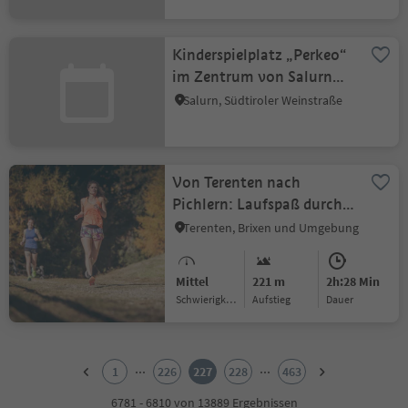
Kinderspielplatz „Perkeo“
im Zentrum von Salurn
a.d.W.
Salurn, Südtiroler Weinstraße
Von Terenten nach
Pichlern: Laufspaß durch
Natur und Dorf
Terenten, Brixen und Umgebung
Mittel
221 m
2h:28 Min
Schwierigkeitsgrad
Aufstieg
Dauer
1
2
...
...
1
226
227
228
463
3
4
6781 - 6810 von 13889 Ergebnissen