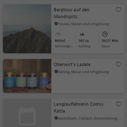
Bergtour auf den
Mandlspitz
Proveis, Meran und Umgebung
Mittel
987 m
2h:57 Min
Schwierigkeitsgrad
Aufstieg
Dauer
Oberwirt's Ladele
Marling, Meran und Umgebung
Langlauflehrerin Comis
Katia
Neutoblach, Toblach, Dolomitenregion 3 Zinnen