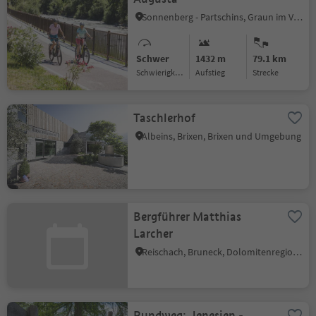
Sonnenberg - Partschins, Graun im Vinschgau, Vinschgau
Schwer
1432 m
79.1 km
Schwierigkeitsgrad
Aufstieg
Strecke
Taschlerhof
Albeins, Brixen, Brixen und Umgebung
Bergführer Matthias
Larcher
Reischach, Bruneck, Dolomitenregion Kronplatz
Rundweg: Jenesien -