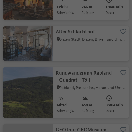
Leicht
246 m
1h:40 Min
Schwierigkeitsgrad
Aufstieg
Dauer
Alter Schlachthof
Brixen Stadt, Brixen, Brixen und Umgebung
Rundwanderung Rabland
- Quadrat - Töll
Rabland, Partschins, Meran und Umgebung
Mittel
458 m
3h:04 Min
Schwierigkeitsgrad
Aufstieg
Dauer
GEOTour GEOMuseum