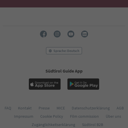
50
51
52
53
54
55
56
57
58
Sprache: Deutsch
59
60
61
Südtirol Guide App
62
63
64
65
66
67
68
FAQ
Kontakt
Presse
MICE
Datenschutzerklärung
AGB
69
Impressum
Cookie Policy
Film commission
Über uns
70
71
Zugänglichkeitserklärung
Südtirol B2B