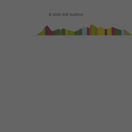
72
73
74
© 2026 IDM Südtirol
75
76
77
78
79
80
81
82
83
84
85
86
87
88
89
90
91
92
93
94