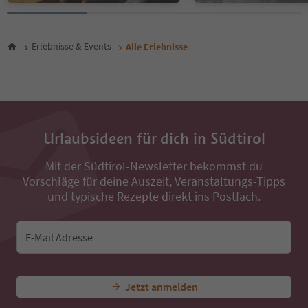
27
28
29
30
Erlebnisse & Events
Alle Erlebnisse
31
32
33
34
35
36
Urlaubsideen für dich in Südtirol
37
38
Mit der Südtirol-Newsletter bekommst du
39
Vorschläge für deine Auszeit, Veranstaltungs-Tipps
40
41
und typische Rezepte direkt ins Postfach.
42
43
44
E-Mail Adresse
45
46
47
Jetzt anmelden
48
49