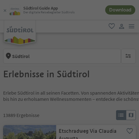
Südtirol Guide App
Download
Der digitale Reisebegleiter Südtirols
men
favorit
user lin
Südtirol
keine ak
Erlebnisse in Südtirol
Erlebe Südtirol in all seinen Facetten. Von spannenden Aktivität
bis hin zu erholsamen Wellnessmomenten – entdecke die schöns
13889
Ergebnisse
Etschradweg Via Claudia
Augusta