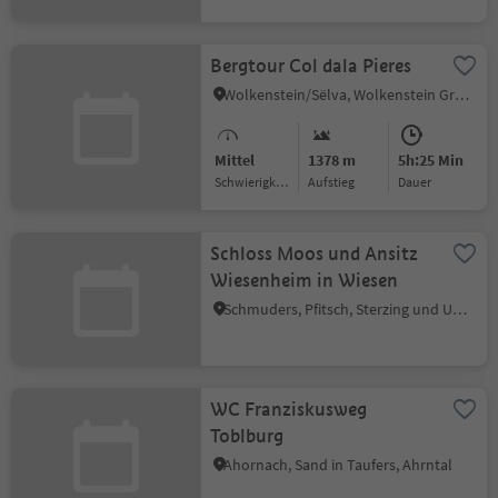
Bergtour Col dala Pieres
Wolkenstein/Sëlva, Wolkenstein Gröden, Dolomitenregion Gröden
Mittel
1378 m
5h:25 Min
Schwierigkeitsgrad
Aufstieg
Dauer
Schloss Moos und Ansitz
Wiesenheim in Wiesen
Schmuders, Pfitsch, Sterzing und Umgebung
WC Franziskusweg
Toblburg
Ahornach, Sand in Taufers, Ahrntal