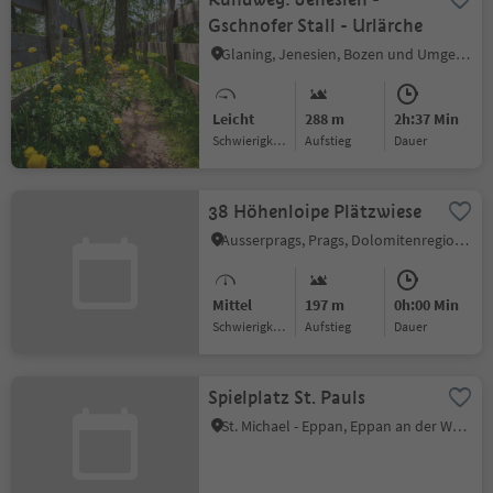
Gschnofer Stall - Urlärche
Glaning, Jenesien, Bozen und Umgebung
Leicht
288 m
2h:37 Min
Schwierigkeitsgrad
Aufstieg
Dauer
38 Höhenloipe Plätzwiese
Ausserprags, Prags, Dolomitenregion 3 Zinnen
Mittel
197 m
0h:00 Min
Schwierigkeitsgrad
Aufstieg
Dauer
Spielplatz St. Pauls
St. Michael - Eppan, Eppan an der Weinstraße, Südtiroler Weinstraße