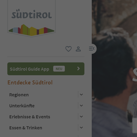
menu link
favorit
user link
Südtirol Guide App
NEU
Entdecke Südtirol
Regionen
Unterkünfte
Erlebnisse & Events
Essen & Trinken