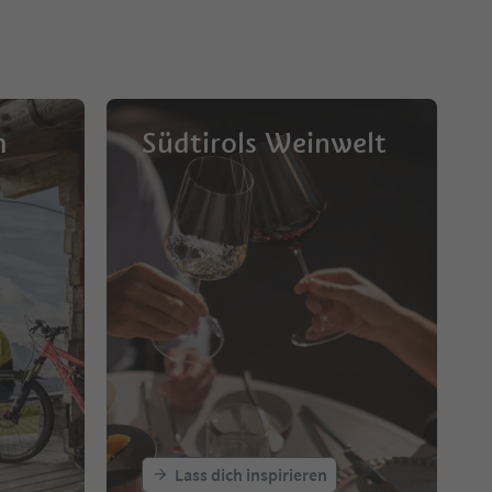
m
Südtirols Weinwelt
Lass dich inspirieren