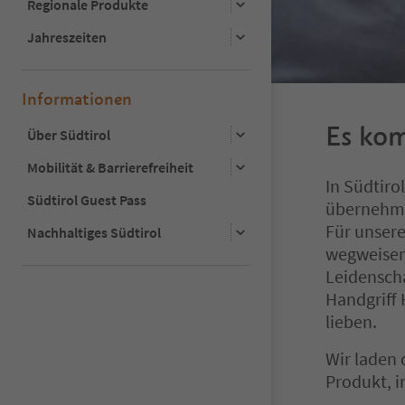
Regionale Produkte
Jahreszeiten
Informationen
Es ko
Über Südtirol
Mobilität & Barrierefreiheit
In Südtirol
Südtirol Guest Pass
übernehme
Für unsere
Nachhaltiges Südtirol
wegweisend
Leidenscha
Handgriff 
lieben.
Wir laden 
Produkt, i