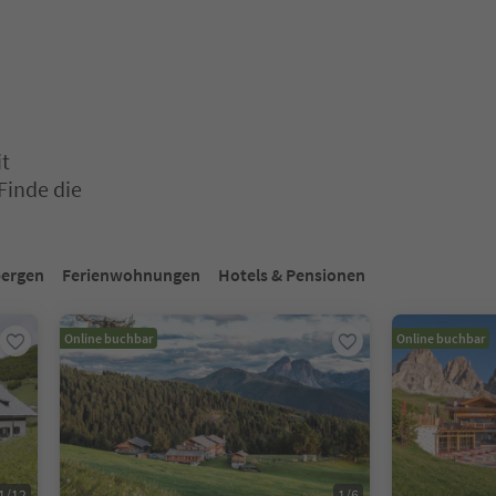
it
Finde die
aus, um deren Inhalt anzuzeigen. Drücken Sie Enter oder Leertaste,
ergen
Ferienwohnungen
Hotels & Pensionen
Online buchbar
Online buchbar
1
/
12
1
/
6