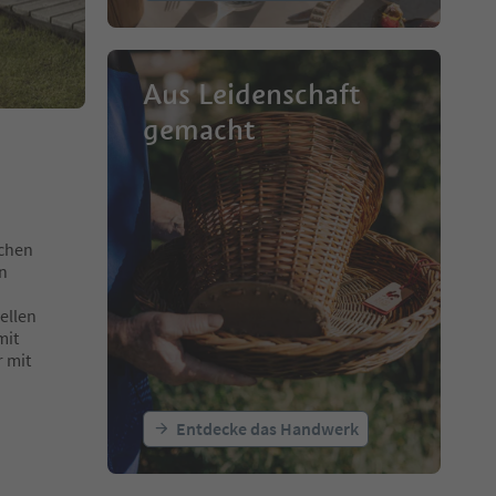
Aus Leidenschaft
gemacht
schen
en
ellen
mit
 mit
Entdecke das Handwerk