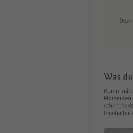
Über
Was du 
Komm näher 
Momenten i
schneebede
Innehalten