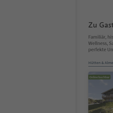
Zu Gast
Familiär, h
Wellness, S
perfekte Un
Sie befinden s
Hütten & Alm
Online buchbar