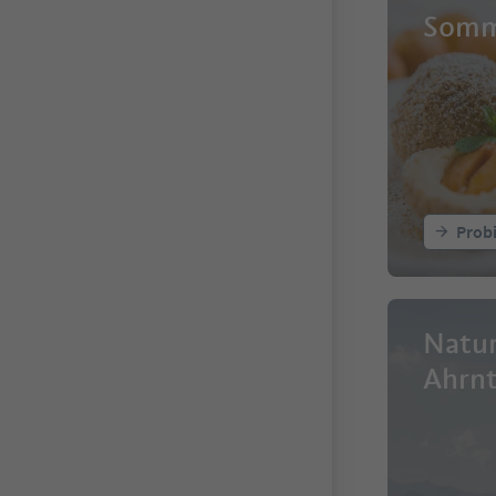
Somm
Prob
Natu
Ahrnt