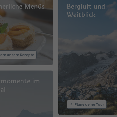
erliche Menüs
Bergluft und
Weitblick
iere unsere Rezepte
rmomente im
al
Plane deine Tour