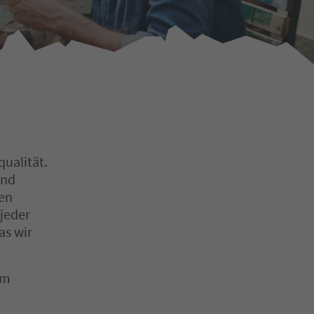
ualität.
und
ren
 jeder
as wir
em