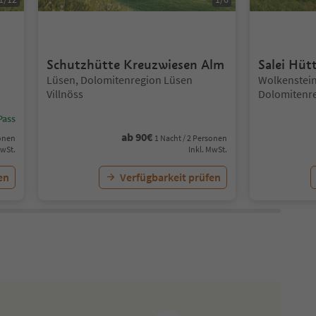
Schutzhütte Kreuzwiesen Alm
Salei Hüt
Standort:
Standort:
Lüsen, Dolomitenregion Lüsen
Wolkenstei
Villnöss
Dolomitenr
Pass
ab
90
€
sonen
1 Nacht / 2 Personen
MwSt.
Inkl. MwSt.
en
Verfügbarkeit prüfen