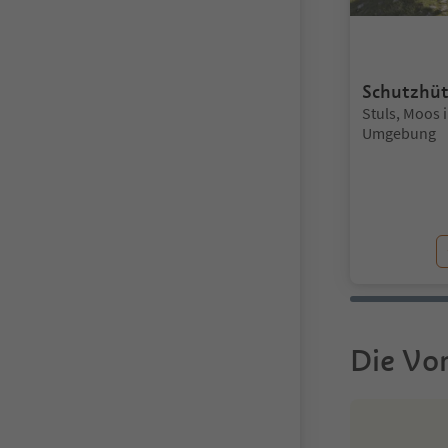
Schutzhü
Standort:
Stuls, Moos 
Umgebung
Die Vor