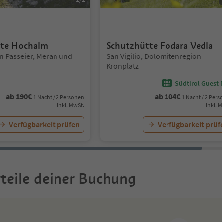
tte Hochalm
Schutzhütte Fodara Vedla
Standort:
in Passeier, Meran und
San Vigilio, Dolomitenregion
Kronplatz
Südtirol Guest 
ab
190
€
ab
104
€
1 Nacht / 2 Personen
1 Nacht / 2 Per
Inkl. MwSt.
Inkl. 
Verfügbarkeit prüfen
Verfügbarkeit prüf
teile deiner Buchung