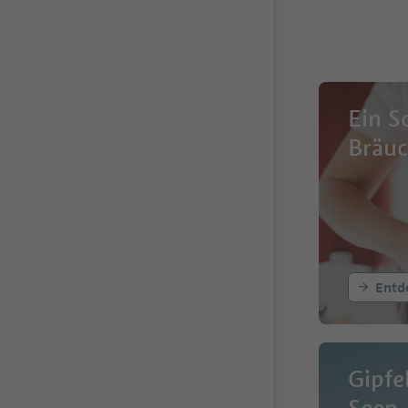
Ein S
Bräu
Entd
Gipfe