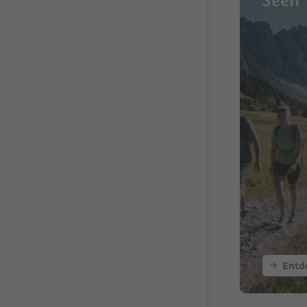
Seen
Entd