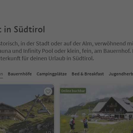
 in Südtirol
istorisch, in der Stadt oder auf der Alm, verwöhnend m
auna und Infinity Pool oder klein, fein, am Bauernhof. 
terkunft für deinen Urlaub in Südtirol.
ich auf einem Registerkarten-Slider. Wählen Sie eine Registerkarte 
en
Bauernhöfe
Campingplätze
Bed & Breakfast
Jugendherb
Online buchbar
1
/
2