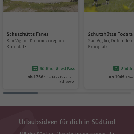
Schutzhütte Fanes
Schutzhütte Fodara
Standort:
Standort:
San Vigilio, Dolomitenregion
San Vigilio, Dolomiten
Kronplatz
Kronplatz
Südtirol Guest Pass
Südtir
ab
176
€
ab
104
€
1 Nacht / 2 Personen
1 Nac
Inkl. MwSt.
Urlaubsideen für dich in Südtirol
Mit der Südtirol-Newsletter bekommst du