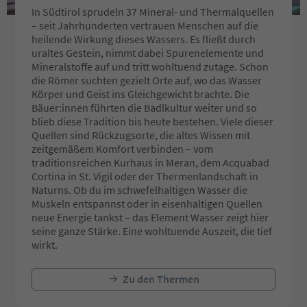
In Südtirol sprudeln 37 Mineral- und Thermalquellen
– seit Jahrhunderten vertrauen Menschen auf die
heilende Wirkung dieses Wassers. Es fließt durch
uraltes Gestein, nimmt dabei Spurenelemente und
Mineralstoffe auf und tritt wohltuend zutage. Schon
die Römer suchten gezielt Orte auf, wo das Wasser
Körper und Geist ins Gleichgewicht brachte. Die
Bäuer:innen führten die Badlkultur weiter und so
blieb diese Tradition bis heute bestehen. Viele dieser
Quellen sind Rückzugsorte, die altes Wissen mit
zeitgemäßem Komfort verbinden – vom
traditionsreichen Kurhaus in Meran, dem Acquabad
Cortina in St. Vigil oder der Thermenlandschaft in
Naturns. Ob du im schwefelhaltigen Wasser die
Muskeln entspannst oder in eisenhaltigen Quellen
neue Energie tankst – das Element Wasser zeigt hier
seine ganze Stärke. Eine wohltuende Auszeit, die tief
wirkt.
Zu den Thermen