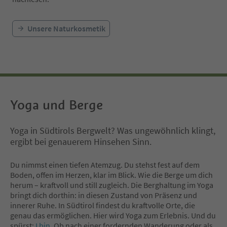
Unsere Naturkosmetik
Yoga und Berge
Yoga in Südtirols Bergwelt? Was ungewöhnlich klingt,
ergibt bei genauerem Hinsehen Sinn.
Du nimmst einen tiefen Atemzug. Du stehst fest auf dem
Boden, offen im Herzen, klar im Blick. Wie die Berge um dich
herum – kraftvoll und still zugleich. Die Berghaltung im Yoga
bringt dich dorthin: in diesen Zustand von Präsenz und
innerer Ruhe. In Südtirol findest du kraftvolle Orte, die
genau das ermöglichen. Hier wird Yoga zum Erlebnis. Und du
spürst:
I bin
. Ob nach einer fordernden Wanderung oder als