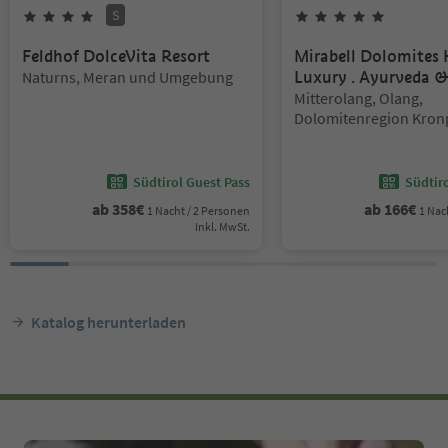
S
4
Sterne
Superior
5
Sterne
Feldhof DolceVita Resort
Mirabell Dolomites H
Standort:
Naturns, Meran und Umgebung
Luxury . Ayurveda 
Standort:
Mitterolang, Olang,
Dolomitenregion Kron
Südtirol Guest Pass
Südtir
ab
358
€
ab
166
€
1 Nacht / 2 Personen
1 Nac
Inkl. MwSt.
Katalog herunterladen