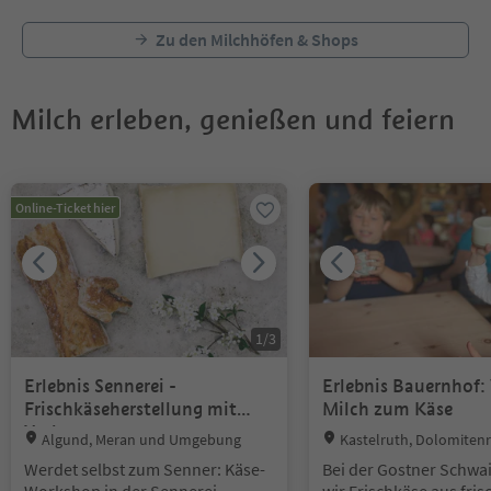
Zu den Milchhöfen & Shops
Milch erleben, genießen und feiern
Sie befinden sich auf einem Registerkarten-Slider. Wählen Sie ein
Online-Ticket hier
1
/
3
Erlebnis Sennerei -
Erlebnis Bauernhof:
Frischkäseherstellung mit
Milch zum Käse
Verkostung
Location:
Location:
Algund, Meran und Umgebung
Kastelruth, Dolomitenr
Alm
Werdet selbst zum Senner: Käse-
Bei der Gostner Schwa
Workshop in der Sennerei
wir Frischkäse aus fris