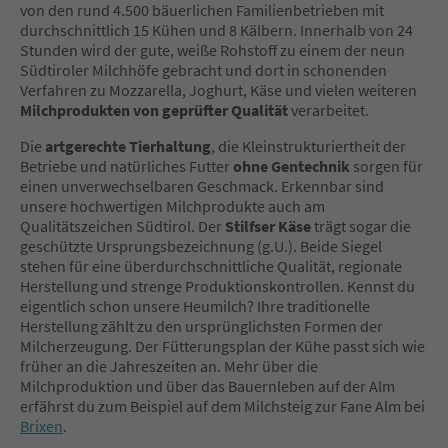
von den rund 4.500 bäuerlichen Familienbetrieben mit
durchschnittlich 15 Kühen und 8 Kälbern. Innerhalb von 24
Stunden wird der gute, weiße Rohstoff zu einem der neun
Südtiroler Milchhöfe gebracht und dort in schonenden
Verfahren zu Mozzarella, Joghurt, Käse und vielen weiteren
Milchprodukten von geprüfter Qualität
verarbeitet.
Die
artgerechte Tierhaltung
, die Kleinstrukturiertheit der
Betriebe und natürliches Futter
ohne Gentechnik
sorgen für
einen unverwechselbaren Geschmack. Erkennbar sind
unsere hochwertigen Milchprodukte auch am
Qualitätszeichen Südtirol. Der
Stilfser Käse
trägt sogar die
geschützte Ursprungsbezeichnung (g.U.). Beide Siegel
stehen für eine überdurchschnittliche Qualität, regionale
Herstellung und strenge Produktionskontrollen. Kennst du
eigentlich schon unsere Heumilch? Ihre traditionelle
Herstellung zählt zu den ursprünglichsten Formen der
Milcherzeugung. Der Fütterungsplan der Kühe passt sich wie
früher an die Jahreszeiten an. Mehr über die
Milchproduktion und über das Bauernleben auf der Alm
erfährst du zum Beispiel auf dem Milchsteig zur Fane Alm bei
Brixen
.