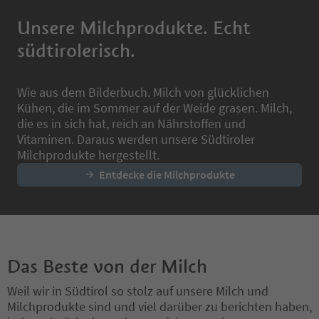
1 Erwachsener und 1 Ki
jede weitere Person der
Unsere Milchprodukte. Echt
10,00 €
südtirolerisch.
Wie aus dem Bilderbuch. Milch von glücklichen
Kühen, die im Sommer auf der Weide grasen. Milch,
die es in sich hat, reich an Nährstoffen und
Vitaminen. Daraus werden unsere Südtiroler
Milchprodukte hergestellt.
Entdecke die Milchprodukte
Das Beste von der Milch
Weil wir in Südtirol so stolz auf unsere Milch und
Milchprodukte sind und viel darüber zu berichten haben,