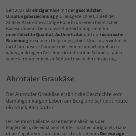
Seit 2007 als
einziger
Käse mit der
geschützten
Ursprungsbezeichnung
g.U. ausgezeichnet, spielt der
Stilfser Käse eine wichtige Rolle in unserem heimischen
Käsesortiment. Denn diese Auszeichnung steht für
unverfälschte Qualität
,
Authentizität
und die
historische
Beziehung
zu seinem Ursprungsgebiet. Und so verwöhnt er
nicht nur unsere Gaumen mit seinem unnachahmbaren
würzig milchigem Geschmack und zartem Schmelz - auch
seine Verbundenheit zu Südtirol macht ihn einzigartig.
Ahrntaler Graukäse
Der Ahrntaler Graukäse erzählt die Geschichte vom
damaligen kargen Leben am Berg und schreibt heute
ein Stück Käsekultur.
Der heute so beliebte Käse besteht allein aus der
Magermilch, die einst beim Butter machen übrigblieb. Ganz
ohne Zugabe von Lab. Und so ist es bis heute
: Die würzige