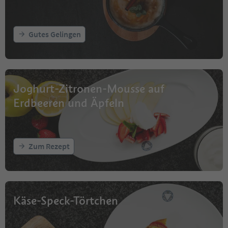
Gutes Gelingen
Joghurt-Zitronen-Mousse auf
Erdbeeren und Äpfeln
Zum Rezept
Käse-Speck-Törtchen