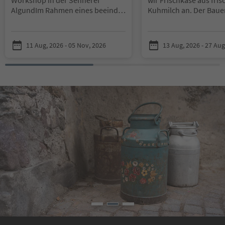
Algund
Im Rahmen eines beeindru
Kuhmilch an. Der Baue
ckenden Workshops, könnt ihr ge
erzählt uns alles über
meinsam mit der Algunder Senne
der Milch von der Kuh 
rin Edith, euren eigenen Frischkäs
Käse. Bei einer
11 Aug, 2026 - 05 Nov, 2026
13 Aug, 2026 - 27 Aug
e zubereiten. Die hierfür verwend
Vergleichsverkostung 
ete Milch ist von höchster Qualität
wir die verschiedenen
und kommt vorwiegend von Kühe
Geschmäcker der Milc
n, die auf den südlichen Hängen d
unser Fischkäse fertig i
es Naturparks Texelgruppe oberh
wir ihn ab und dekorie
alb von Algund grasen. Die intakte
Bevor wir uns wieder 
Natur, das frische Gras und die kla
machen, können wir n
re Luft Südtirols spiegeln sich sch
unserem selbstgemac
lussendlich auch im Käse wieder.
I
Almfrischkäse probier
hr erfahrt Spannendes über die G
eschichte, die Produktion und de
Für Kinder ab 6 Jahre i
n Vertrieb der Sennerei Algund un
Begleitung mindestens
d so einiges über die Milchwirtsch
Erwachsenen pro Famil
aft in Südtirol.
Euren selbst herge
Die Veranstaltung ist n
stellten Käse könnt ihr anschließe
in den Tourismusverei
nd mit nach Hause nehmen und
buchbar.
mit euren Lieben verkosten.
Preis pro Veranstaltun