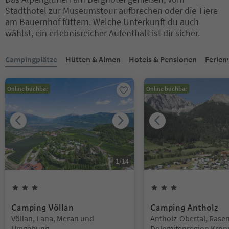
Stadthotel zur Museumstour aufbrechen oder die Tiere
am Bauernhof füttern. Welche Unterkunft du auch
wählst, ein erlebnisreicher Aufenthalt ist dir sicher.
Sie befinden sich auf einem Registerkarten-Slider. Wählen Sie ein
Campingplätze
Hütten & Almen
Hotels & Pensionen
Ferie
Online buchbar
Online buchbar
1
/
14
3
Sterne
3
Sterne
Camping Völlan
Camping Antholz
Standort:
Standort:
Völlan, Lana, Meran und
Antholz-Obertal, Rasen
Umgebung
Dolomitenregion Kron