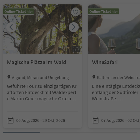
Sie befinden sich auf einem Registerkarten-Slider. Wählen Sie ein
Online-Ticket hier
Online-Ticket hier
1
/
3
Magische Plätze im Wald
WineSafari
Location:
Location:
Algund, Meran und Umgebung
Kaltern an der Weinstra
er Weinstraße
Geführte Tour zu einzigartigen Kr
Eine eintägige Entdeck
aftorten
Entdeckt mit Waldexpert
entlang der Südtiroler
e Martin Geier magische Orte und
Weinstraße.
Plätze mit bemerkenswert starke
Erfahren Sie mehr übe
n Energien in Algund. Freut euch
des Weines, vom Weinb
auf eine Entdeckungsreise durch
Ihr Glas – professionell
06 Aug, 2026 - 29 Okt, 2026
07 Aug, 2026 - 02 Okt
die Wälder von Vellau mit Buchen,
kulinarisch stimmig u
Birken, Erlen und Fichten sowie L
erlebnisreich. Ein unv
ärchen und Zirben und von Moos
Weinkulturerlebnis au