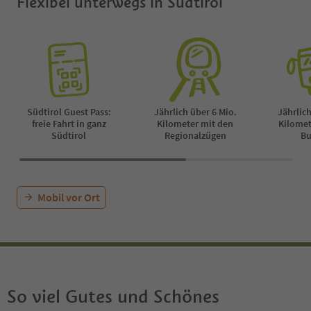
Flexibel unterwegs in Südtirol
Südtirol Guest Pass:
Jährlich über 6 Mio.
Jährlich
freie Fahrt in ganz
Kilometer mit den
Kilomet
Südtirol
Regionalzügen
Bu
Mobil vor Ort
So viel Gutes und Schönes