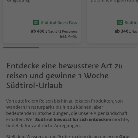
Südtirol Guest Pass
Südtir
ab
46
€
ab
34
€
1 Nacht / 2 Personen
1 Nac
Inkl. MwSt.
Entdecke eine bewusstere Art zu
reisen und gewinne 1 Woche
Südtirol-Urlaub
Von autofreiem Reisen bis hin zu lokalen Produkten, von
Wandern in Naturparks bis hin zu kleinen, aber
bedeutenden Entscheidungen, die unsere Alpenlandschaft
erhalten: Wer
Südtirol bewusst für sich entdecken
möchte,
findet dafür zahlreiche Anregungen.
Stell dein Wissen auf die Probe, in dem du an unserem
Quiz