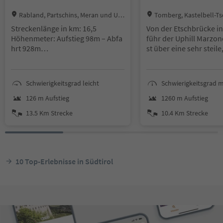
18.30 Uhr: Unser Shuttl
Location:
Location:
Rabland, Partschins, Meran und Um
Tomberg, Kastelbell-Ts
Sie wieder zu Ihrer Un
gebung
hgau
Streckenlänge in km: 16,5
Von der Etschbrücke in
zurück
Höhenmeter: Aufstieg 98m – Abfa
führ der Uphill Marzon
hrt 928m
st über eine sehr steile
Wegbeschaffenheit: Asphalt, Fors
te Bergstraße zum Weih
tweg
rg (1.200 m). Oberhalb
Technische Anforderung: S0 - leic
rg beim Pramanthof (k
Schwierigkeitsgrad leicht
Schwierigkeitsgrad m
ht
hselt der Belag auf Sch
ie Steigung ist nicht me
126 m Aufstieg
1260 m Aufstieg
Der Forstweg schlängelt
13.5 Km Strecke
10.4 Km Strecke
um Parkplatz Säge (1.
weiter zur Marzoneral
10 Top-Erlebnisse in Südtirol