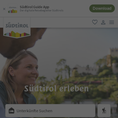
Südtirol Guide App
Download
Der digitale Reisebegleiter Südtirols
men
favorit
user lin
Südtirol erleben
Unterkünfte Suchen