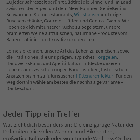
Zu jeder Jahreszeit berührt Südtirol die Sinne. Und im Land
zwischen den Alpen und dem Meer kommen Genießer ins
Schwärmen: Sternerestaurants,
Wirtshäuser
und urige
Buschenschänke, Gourmet-Hütten und Genuss-Events. Wir
lieben es dich mit unserer Küche zu begeistern, unsere
prämierten Weine aufzutischen, naturnahe Produkte vom
Bauern raffiniert und kreativ zuzubereiten.
Lerne sie kennen, unsere Art das Leben zu genießen, sowie
die Traditionen, die uns prägen. Typisches
Törggelen
,
Handwerkskunst und Aperitifkultur. Entdecke unseren
Lebensraum zwischen urigen Bauernstuben, historischen
Ansitzen bis hin zu futuristischer
Hüttenarchitektur
. Für den
Weg dorthin wähle am besten die nachhaltige Variante –
Dankeschön!
Jeder Tipp ein Treffer
Was zieht dich besonders an? Die einzigartige Natur der
Dolomiten, die vielen Wander- und Bikerouten,
großartige Kulinarik oder wohltuende Wellness? Schau