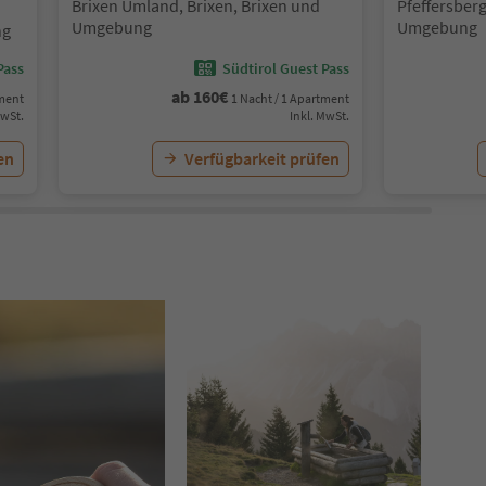
Standort:
Standort:
Brixen Umland, Brixen, Brixen und
Pfeffersberg
Umgebung
Umgebung
ng
Pass
Südtirol Guest Pass
ab
160
€
tment
1 Nacht / 1 Apartment
MwSt.
Inkl. MwSt.
en
Verfügbarkeit prüfen