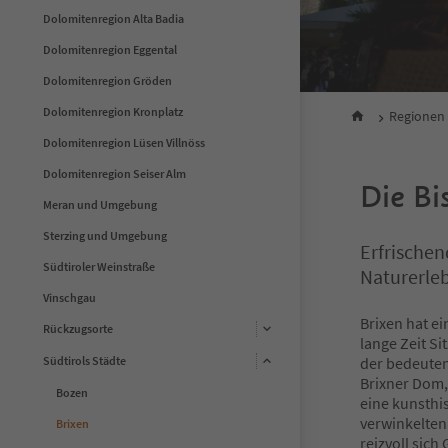
Dolomitenregion Alta Badia
Dolomitenregion Eggental
Dolomitenregion Gröden
Dolomitenregion Kronplatz
Regionen
Dolomitenregion Lüsen Villnöss
Dolomitenregion Seiser Alm
Die Bi
Meran und Umgebung
Sterzing und Umgebung
Erfrischen
Südtiroler Weinstraße
Naturerle
Vinschgau
Brixen hat ei
Rückzugsorte
lange Zeit S
Südtirols Städte
der bedeuten
Brixner Dom,
Bozen
eine kunsthis
verwinkelten
Brixen
reizvoll sic