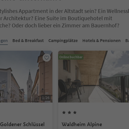
stylishes Appartment in der Altstadt sein? Ein Wellness
er Architektur? Eine Suite im Boutiquehotel mit
he? Oder doch lieber ein Zimmer am Bauernhof?
ich auf einem Registerkarten-Slider. Wählen Sie eine Registerkarte 
ngen
Bed & Breakfast
Campingplätze
Hotels & Pensionen
B
Online buchbar
1
/
26
erne
3
Sterne
 Goldener Schlüssel
Waldheim Alpine