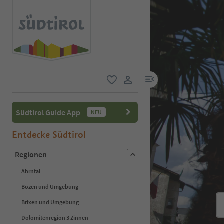
menu link
favorit
user link
Südtirol Guide App
NEU
Entdecke Südtirol
Regionen
Ahrntal
Bozen und Umgebung
Brixen und Umgebung
Dolomitenregion 3 Zinnen