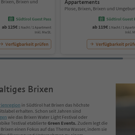
, Brixen, Brixen und
Appartements
Standort:
Plose, Brixen, Brixen und Umgebu
Südtirol Guest Pass
Südtirol Guest 
ab
125
€
ab
119
€
1 Nacht / 1 Apartment
1 Nacht / 1 Apar
Inkl. MwSt.
Inkl. 
Verfügbarkeit prüfen
Verfügbarkeit prüf
ltiges Brixen
rienregion
in Südtirol hat Brixen das höchste
tslabel erhalten. Schon seit Jahren sind
ngen
wie das
Brixen Water Light Festival oder
bike Testival
etablierte
Green Events.
Zudem legt die
 Brixen einen
Fokus auf das Thema Wasser, indem sie