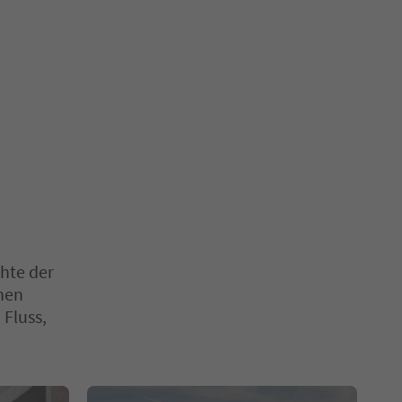
hte der
enen
 Fluss,