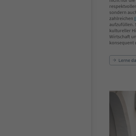
nicht nur di
respektvolle
sondern auch
zahlreichen
aufzufüllen.
kultureller H
Wirtschaft u
konsequent u
Lerne d