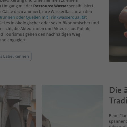
e Bevölkerung und Unternehmen zu einem
n Umgang mit der
Ressource Wasser
sensibilisiert,
 Gäste dazu animiert, ihre Wasserflasche an den
Brunnen oder Quellen mit Trinkwasserqualität
 Sei es in ökologischer oder sozio-ökonomischer und
insicht, die Akteurinnen und Akteure aus Politik,
nd Tourismus gehen den nachhaltigen Weg
nd engagiert.
as Label kennen
Die 
Trad
Beim Flan
spannende
Brixen, e