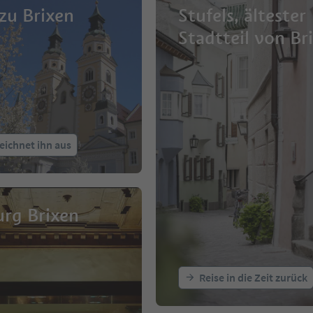
zu Brixen
Stufels, ältester
Stadtteil von Br
eichnet ihn aus
rg Brixen
Reise in die Zeit zurück