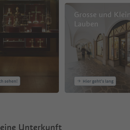
Grosse und Klei
Lauben
ich sehen!
Hier geht's lang
deine Unterkunft