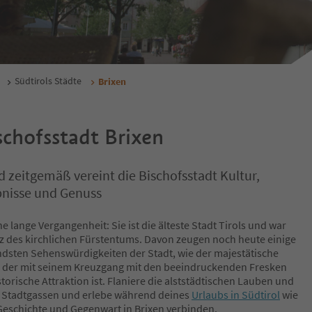
Südtirols Städte
Brixen
schofsstadt Brixen
d zeitgemäß vereint die Bischofsstadt Kultur,
bnisse und Genuss
ne lange Vergangenheit: Sie ist die älteste Stadt Tirols und war
itz des kirchlichen Fürstentums. Davon zeugen noch heute einige
dsten Sehenswürdigkeiten der Stadt, wie der majestätische
 der mit seinem Kreuzgang mit den beeindruckenden Fresken
torische Attraktion ist. Flaniere die alststädtischen Lauben und
 Stadtgassen und erlebe während deines
Urlaubs in Südtirol
wie
h Geschichte und Gegenwart in Brixen verbinden.