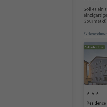
Soll es ein 
einzigartig
Gourmetküc
Sie befinden s
Ferienwohnu
Online buchbar
3
St
Residence