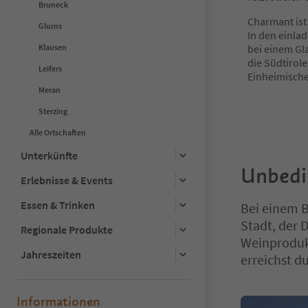
Bruneck
Charmant is
Glurns
In den einla
Klausen
bei einem Gl
die Südtirol
Leifers
Einheimisch
Meran
Sterzing
Alle Ortschaften
Unterkünfte
Unbedi
Erlebnisse & Events
Essen & Trinken
Bei einem B
Stadt, der 
Regionale Produkte
Weinprodukt
Jahreszeiten
erreichst du
Informationen