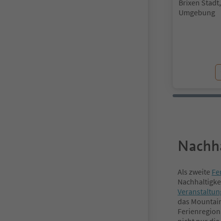
Standort:
Brixen Stadt
Umgebung
Nachha
Als zweite
Fe
Nachhaltigkei
Veranstaltu
das Mountain
Ferienregion