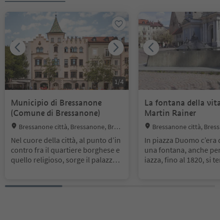
1
/
4
Municipio di Bressanone
La fontana della vita
(Comune di Bressanone)
Martin Rainer
Location:
Location:
Bressanone città, Bressanone, Bres
Bressanone città, Bres
sanone e dintorni
sanone e dintorni
Nel cuore della città, al punto d’in
In piazza Duomo c’era
contro fra il quartiere borghese e
una fontana, anche per
quello religioso, sorge il palazzo d
iazza, fino al 1820, si 
ove ha sede il Municipio. Il suo lat
ercati di bestiame. Iniz
o settentrionale si affaccia su via P
fontana si trovava dava
ortici Maggiori, l’animato centro c
a Trapp, oggi sede dell
ommerciale della città, mentre qu
comunale. Nel 1952, q
ello meridionale si inserisce fra le
dine della polizia si do
imponenti costruzioni che fanno
ruire due grandi aiuole