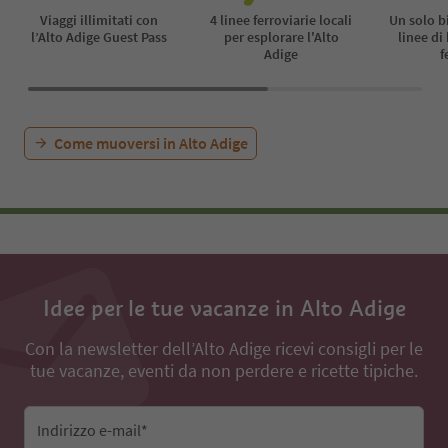
Viaggi illimitati con
4 linee ferroviarie locali
Un solo b
l’Alto Adige Guest Pass
per esplorare l'Alto
linee di
Adige
f
Come muoversi in Alto Adige
Idee per le tue vacanze in Alto Adige
Con la newsletter dell’Alto Adige ricevi consigli per le
tue vacanze, eventi da non perdere e ricette tipiche.
Indirizzo e-mail*