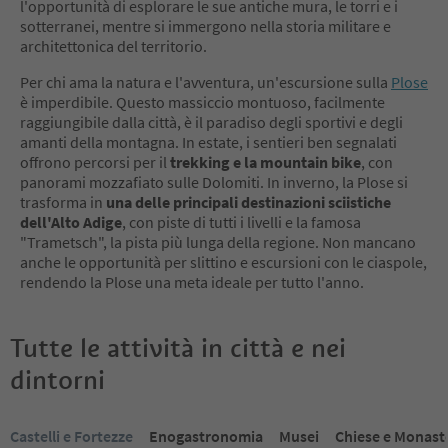
l'opportunità di esplorare le sue antiche mura, le torri e i
sotterranei, mentre si immergono nella storia militare e
architettonica del territorio.
Per chi ama la natura e l'avventura, un'escursione sulla
Plose
è imperdibile. Questo massiccio montuoso, facilmente
raggiungibile dalla città, è il paradiso degli sportivi e degli
amanti della montagna. In estate, i sentieri ben segnalati
offrono percorsi per il
trekking e la mountain bike
, con
panorami mozzafiato sulle Dolomiti. In inverno, la Plose si
trasforma in
una delle principali destinazioni sciistiche
dell'Alto Adige
, con piste di tutti i livelli e la famosa
"Trametsch", la pista più lunga della regione. Non mancano
anche le opportunità per slittino e escursioni con le ciaspole,
rendendo la Plose una meta ideale per tutto l'anno.
Tutte le attività in città e nei
dintorni
Ti trovi su un cursore a schede. Seleziona una scheda per visualiz
Castelli e Fortezze
Enogastronomia
Musei
Chiese e Monast