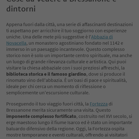
dintorni
Appena fuori dalla città, una serie di affascinanti destinazioni
ti aspettano per arricchire il tuo soggiorno con esperienze
uniche. Una delle mete più suggestive è l'
Abbazia di
Novacella
, un monastero agostiniano fondato nel 1142 e
immerso in un paesaggio incantevole. Questo complesso
storico non è solo un importante centro spirituale, ma anche
un luogo di grande rilevanza culturale e artistica. Qui puoi
visitare la chiesa abbaziale con i suoi preziosi affreschi, la
biblioteca storica e il famoso giardino
, dove si produce il
rinomato vino dell'abbazia. È un’oasi di pace e spiritualità,
ideale per chi cerca un momento di riflessione o
semplicemente un'escursione culturale.
Proseguendo il tuo viaggio fuori città, la
Fortezza
di
Bressanone merita sicuramente una visita. Questo
imponente complesso fortificato
, costruito nel XVI secolo, si
erge maestoso lungo il fiume Isarco ed è stato un importante
baluardo difensivo della regione. Oggi, la Fortezza ospita
mostre temporanee e eventi culturali, offrendo ai visitatori