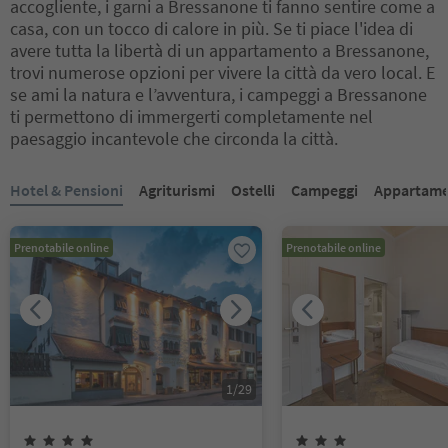
accogliente, i garni a Bressanone ti fanno sentire come a
casa, con un tocco di calore in più. Se ti piace l'idea di
avere tutta la libertà di un appartamento a Bressanone,
trovi numerose opzioni per vivere la città da vero local. E
se ami la natura e l’avventura, i campeggi a Bressanone
ti permettono di immergerti completamente nel
paesaggio incantevole che circonda la città.
Ti trovi su un cursore a schede. Seleziona una scheda per visualiz
Hotel & Pensioni
Agriturismi
Ostelli
Campeggi
Appartame
Prenotabile online
Prenotabile online
1
/
29
4
Stelle
3
Stelle