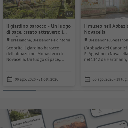
1
/
2
Il giardino barocco - Un luogo
Il museo nell'Abbazi
di pace, creato attraverso i
Novacella
secoli.
Location:
Location:
Bressanone, Bressanone e dintorni
Bressanone, Bressanone
Scoprite il giardino barocco
L’Abbazia dei Canonici 
dell'abbazia nel Monastero di
S. Agostino a Novacell
Novacella. Un luogo di pace,
nel 1142 da Hartmann, 
creato attraverso i secoli.
Bressanone. Nei secoli
uno dei centri spiritual
Il giardino dell'abbazia di
significativi del Tirolo s
06 ago, 2026 - 31 ott, 2026
06 ago, 2026 - 19 lug
Novacella è uno dei più
suo valore storico si ri
importanti giardini storici del
negli edifici di epoche
Tirolo. Dopo il suo restauro
la compongono. Spicca
fedele all'originale nel 2004, è
proprie perle architet
diviso in tre parti: un giardino di
come il Castello dell’A
alberi con padiglione, un giardino
vedi all’ingresso del 
di erbe con circa 75 piante
conventuale, o la chie
medicinali e aromatiche, e un
Visitando il museo e la 
giardino barocco ornamentale
puoi apprezzare dipint