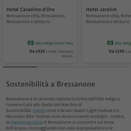
Hotel Cavallino d'Oro
Hotel Jarolim
Posizione:
Posizione:
Bressanone città, Bressanone,
Bressanone città, Bres
Bressanone e dintorni
Bressanone e dintorni
Alto Adige Guest Pass
Alto Adi
Da
192
€
Da
116
€
1 notte / 2 persone
1 no
IVA incl.
Sostenibilità a Bressanone
Bressanone è la seconda regione turistica dell'Alto Adige a
ricevere il più alto livello del Marchio di
Sostenibilità.
Eventi
come il Brixen Water Light Festival o il
Mountain Bike Testival sono da anni eventi ecologici. Inoltre,
la
regione turistica
di Bressanone si concentra sul tema
dell'acqua, incoraggiando non solo la popolazione e le