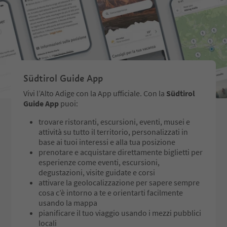
con fontane, cappella degli uccelli
tardomedievali su tavol
e storico laghetto dei pesci.
miniati, splendide tes
di arte amanuense. La 
Ancora oggi, i canonici trovano
dell’Abbazia di Novacel
riposo tra vecchi alberi di gingko
ritenuta una delle più
e un albero secolare di sequoia –
considerevoli dell’area
e anche voi potrete qui percepire
germanofona meridion
Südtirol Guide App
la quieta serenità monastica e
osservi il mulino, le op
godere di un momento di pausa
idrauliche e la cantina,
Vivi l’Alto Adige con la App ufficiale. Con la
Südtirol
immersi nella natura.
trovare traccia del ruo
Guide App
puoi:
economico e produttiv
Il giardino barocco dell'abbazia
sempre dall’Abbazia a 
trovare ristoranti, escursioni, eventi, musei e
può essere visitato
quello spirituale. Atto
attività su tutto il territorio, personalizzati in
autonomamente da maggio a
all’Abbazia di Novacella
base ai tuoi interessi e alla tua posizione
settembre, dal giovedì al sabato,
vigneti più settentrional
prenotare e acquistare direttamente biglietti per
durante gli orari di apertura del
che producono rinomat
esperienze come eventi, escursioni,
museo.
bianchi, come il Sylvane
degustazioni, visite guidate e corsi
Thurgau e il Kerner.
attivare la geolocalizzazione per sapere sempre
Prezzo: 5,00€ a persona
cosa c’è intorno a te e orientarti facilmente
usando la mappa
pianificare il tuo viaggio usando i mezzi pubblici
locali