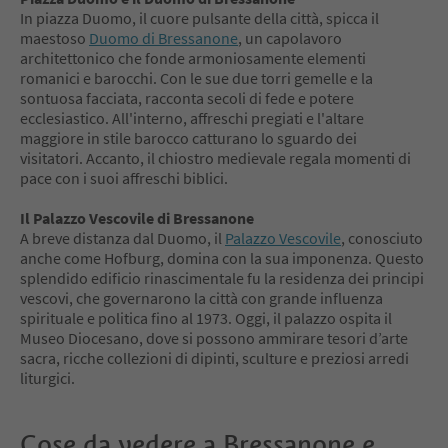
In piazza Duomo, il cuore pulsante della città, spicca il
maestoso
Duomo di Bressanone
, un capolavoro
architettonico che fonde armoniosamente elementi
romanici e barocchi. Con le sue due torri gemelle e la
sontuosa facciata, racconta secoli di fede e potere
ecclesiastico. All'interno, affreschi pregiati e l'altare
maggiore in stile barocco catturano lo sguardo dei
visitatori. Accanto, il chiostro medievale regala momenti di
pace con i suoi affreschi biblici.
Il Palazzo Vescovile di Bressanone
A breve distanza dal Duomo, il
Palazzo Vescovile
, conosciuto
anche come Hofburg, domina con la sua imponenza. Questo
splendido edificio rinascimentale fu la residenza dei principi
vescovi, che governarono la città con grande influenza
spirituale e politica fino al 1973. Oggi, il palazzo ospita il
Museo Diocesano, dove si possono ammirare tesori d’arte
sacra, ricche collezioni di dipinti, sculture e preziosi arredi
liturgici.
Cose da vedere a Bressanone e