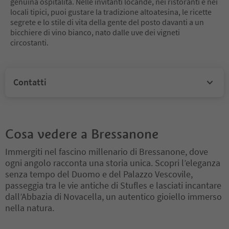
genuina ospitalità. Nelle invitanti locande, nei ristoranti e nei
locali tipici, puoi gustare la tradizione altoatesina, le ricette
segrete e lo stile di vita della gente del posto davanti a un
bicchiere di vino bianco, nato dalle uve dei vigneti
circostanti.
Contatti
Cosa vedere a Bressanone
Immergiti nel fascino millenario di Bressanone, dove
ogni angolo racconta una storia unica. Scopri l’eleganza
senza tempo del Duomo e del Palazzo Vescovile,
passeggia tra le vie antiche di Stufles e lasciati incantare
dall’Abbazia di Novacella, un autentico gioiello immerso
nella natura.