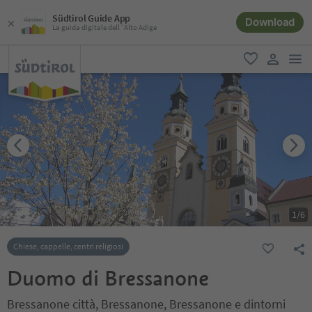
Südtirol Guide App
Download
La guida digitale dell´Alto Adige
men
favoriti
user lin
1
/
6
Chiese, cappelle, centri religiosi
Duomo di Bressanone
Bressanone città, Bressanone, Bressanone e dintorni