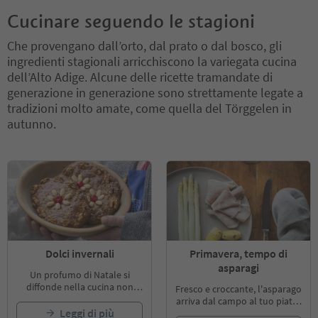
Cucinare seguendo le stagioni
Che provengano dall’orto, dal prato o dal bosco, gli
ingredienti stagionali arricchiscono la variegata cucina
dell’Alto Adige. Alcune delle ricette tramandate di
generazione in generazione sono strettamente legate a
tradizioni molto amate, come quella del Törggelen in
autunno.
Dolci invernali
Primavera, tempo di
asparagi
Un profumo di Natale si
diffonde nella cucina non
Fresco e croccante, l'asparago
appena, durante la stagione
arriva dal campo al tuo piatto
fredda, il tradizionale
Zelten
Leggi di più
per soli due mesi all'anno: un