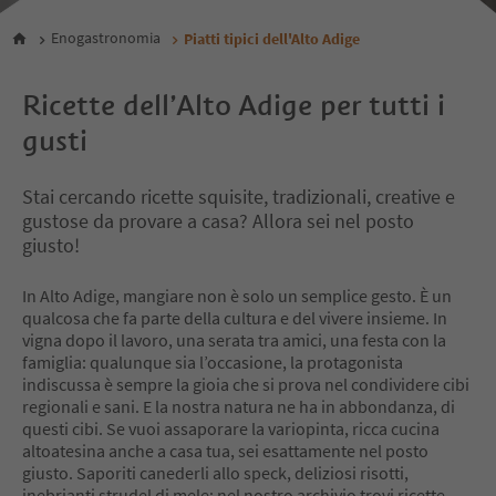
Enogastronomia
Piatti tipici dell'Alto Adige
Ricette dell’Alto Adige per tutti i
gusti
Stai cercando ricette squisite, tradizionali, creative e
gustose da provare a casa? Allora sei nel posto
giusto!
In Alto Adige, mangiare non è solo un semplice gesto. È un
qualcosa che fa parte della cultura e del vivere insieme. In
vigna dopo il lavoro, una serata tra amici, una festa con la
famiglia: qualunque sia l’occasione, la protagonista
indiscussa è sempre la gioia che si prova nel condividere cibi
regionali e sani. E la nostra natura ne ha in abbondanza, di
questi cibi. Se vuoi assaporare la variopinta, ricca cucina
altoatesina anche a casa tua, sei esattamente nel posto
giusto. Saporiti canederli allo speck, deliziosi risotti,
inebrianti strudel di mele: nel nostro archivio trovi ricette