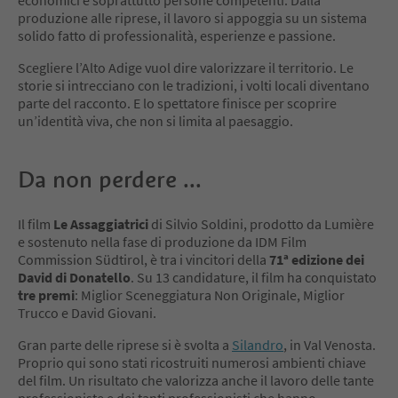
produzione alle riprese, il lavoro si appoggia su un sistema
solido fatto di professionalità, esperienze e passione.
Scegliere l’Alto Adige vuol dire valorizzare il territorio. Le
storie si intrecciano con le tradizioni, i volti locali diventano
parte del racconto. E lo spettatore finisce per scoprire
un’identità viva, che non si limita al paesaggio.
Da non perdere ...
Il film
Le Assaggiatrici
di Silvio Soldini, prodotto da Lumière
e sostenuto nella fase di produzione da IDM Film
Commission Südtirol, è tra i vincitori della
71ª edizione dei
David di Donatello
. Su 13 candidature, il film ha conquistato
tre premi
: Miglior Sceneggiatura Non Originale, Miglior
Trucco e David Giovani.
Gran parte delle riprese si è svolta a
Silandro
, in Val Venosta.
Proprio qui sono stati ricostruiti numerosi ambienti chiave
del film. Un risultato che valorizza anche il lavoro delle tante
professioniste e dei tanti professionisti che hanno