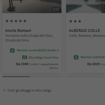
1
/
31
5
Soli
3
Stelle
Ansitz Romani
ALBERGO COLLE
Posizione:
Posizione:
Termeno sulla Strada del Vino,
Colle, Bolzano, Bolzano
Strada del Vino
Marchio sostenibilità livello 2
Marchio sostenibil
Alto Adige Guest Pass
Da
238
€
Da
202
€
1 notte / 1 appartamento
1 no
IVA incl.
Tutti gli alloggi in Alto Adige