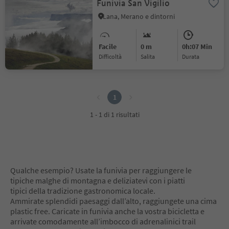
Funivia San Vigilio
Lana, Merano e dintorni
Facile
0 m
0h:07 Min
Difficoltà
Salita
durata
1
1
1 - 1 di 1 risultati
Qualche esempio? Usate la funivia per raggiungere le
tipiche malghe di montagna e deliziatevi con i piatti
tipici della tradizione gastronomica locale.
Ammirate splendidi paesaggi dall’alto, raggiungete una cima
plastic free. Caricate in funivia anche la vostra bicicletta e
arrivate comodamente all’imbocco di adrenalinici trail