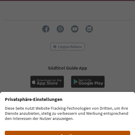
Lingua: Italiano
Südtirol Guide App
FAQ
Contatti
Press
MICE
Privacy Policy
Termini e condizioni
Crediti
Cookie Policy
Film commission
Chi siamo
Dichiarazione di accessibilità
Alto Adige B2B