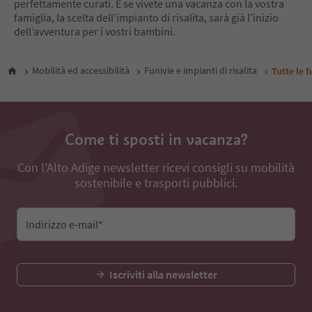
perfettamente curati. E se vivete una vacanza con la vostra
famiglia, la scelta dell'impianto di risalita, sarà già l’inizio
dell’avventura per i vostri bambini.
Mobilità ed accessibilità
Funivie e impianti di risalita
Tutte le f
Come ti sposti in vacanza?
Con l'Alto Adige newsletter ricevi consigli su mobilità
sostenibile e trasporti pubblici.
Indirizzo e-mail*
Iscriviti alla newsletter