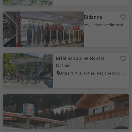
Rent and go Ridanna
Ridanna, Racines, Vipiteno e dintorni
MTB School & Rental
Ortisei
Ortisei/Urtijëi, Ortisei, Regione dolomitica Val Gardena
Rent and go Racines
Valgiovo, Racines, Vipiteno e dintorni