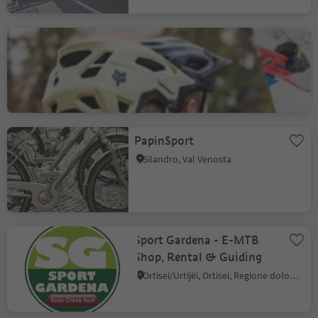
Sport Laurin Ski & Bike
Rental
Nova Levante, Regione dolomitica Val d'Ega
PapinSport
Silandro, Val Venosta
Sport Gardena - E-MTB
Shop, Rental & Guiding
Ortisei/Urtijëi, Ortisei, Regione dolomitica Val Gardena