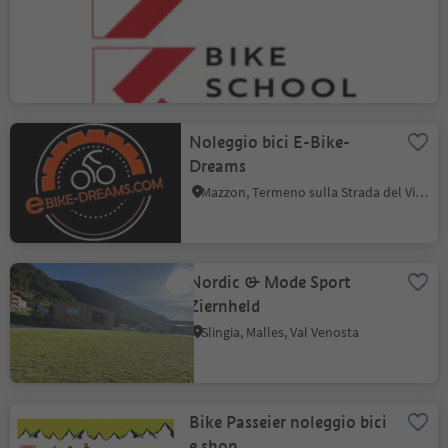
Quality Rental & Bike
School Selva
Selva/Sëlva, Selva di Val Gardena, Regione dolomitica Val Gardena
Noleggio bici E-Bike-
Dreams
Mazzon, Termeno sulla Strada del Vino, Strada del Vino
Nordic & Mode Sport
Ziernheld
Slingia, Malles, Val Venosta
Bike Passeier noleggio bici
e shop