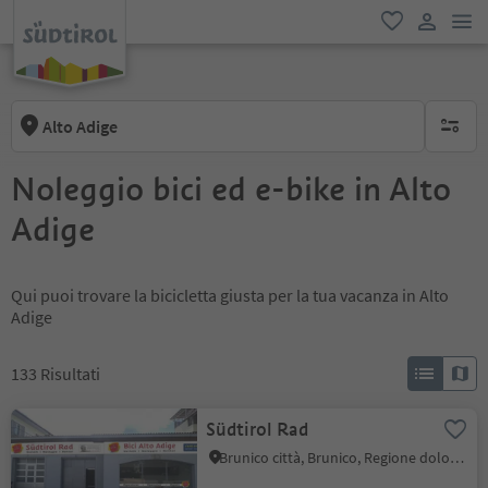
men
favoriti
user lin
Alto Adige
nessun f
Noleggio bici ed e-bike in Alto
Adige
Qui puoi trovare la bicicletta giusta per la tua vacanza in Alto
Adige
133
Risultati
Südtirol Rad
Brunico città, Brunico, Regione dolomitica Plan de Corones