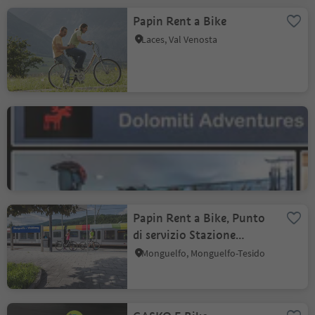
Papin Rent a Bike
Laces, Val Venosta
Dolomiti Adventures Bike
Rent & Shop
Selva/Sëlva, Selva di Val Gardena, Regione dolomitica Val Gardena
Papin Rent a Bike, Punto
di servizio Stazione
ferroviaria Monguelfo
Monguelfo, Monguelfo-Tesido