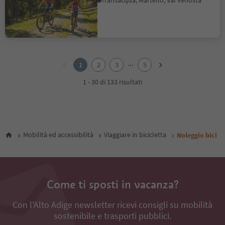
Transacqua, Martello, Val Venosta
1
2
...
1
2
3
5
3
4
1 - 30 di 133 risultati
5
Mobilità ed accessibilità
Viaggiare in bicicletta
Noleggio bici
Come ti sposti in vacanza?
Con l'Alto Adige newsletter ricevi consigli su mobilità
sostenibile e trasporti pubblici.