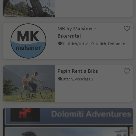
MK by Malsiner -
Bikerental
St. Ulrich/Urtijëi, St.Ulrich, Dolomitenregion Gröden
Papin Rent a Bike
Latsch, Vinschgau
Dolomiti Adventures Bike
Rent & Shop
Wolkenstein/Sëlva, Wolkenstein Gröden, Dolomitenregion Gröden