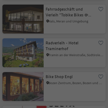
Fahrradgeschäft und
Verleih "Tobike Bikes &
Service"
Nals, Meran und Umgebung
Radverleih - Hotel
Traminerhof
Tramin an der Weinstraße, Südtiroler Weinstraße
Bike Shop Engl
Bozen Zentrum, Bozen, Bozen und Umgebung