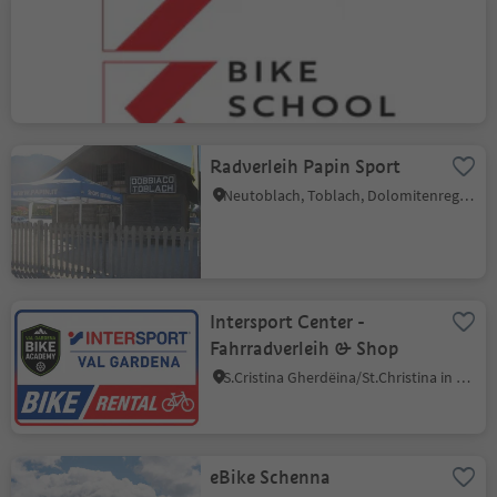
Quality Rental & Bike
School Selva
Wolkenstein/Sëlva, Wolkenstein Gröden, Dolomitenregion Gröden
Radverleih Papin Sport
Neutoblach, Toblach, Dolomitenregion 3 Zinnen
Intersport Center -
Fahrradverleih & Shop
S.Cristina Gherdëina/St.Christina in Gröden, St.Christina in Gröden, Dolomitenregion Gröden
eBike Schenna