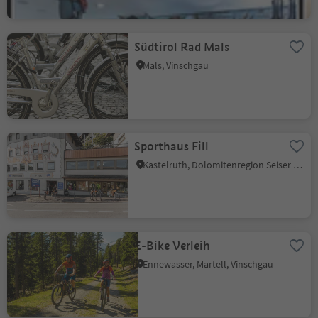
Südtirol Rad Mals
Mals, Vinschgau
Sporthaus Fill
Kastelruth, Dolomitenregion Seiser Alm
E-Bike Verleih
Ennewasser, Martell, Vinschgau