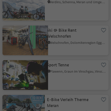
Verdins, Schenna, Meran und Umgebung
Ski & Bike Rent
Welschnofen
Welschnofen, Dolomitenregion Eggental
Sport Tenne
Plawenn, Graun im Vinschgau, Vinschgau
E-Bike Verleih Therme
Meran