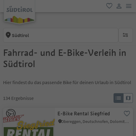
men
favorit
user lin
Südtirol
keine ak
Fahrrad- und E-Bike-Verleih in
Südtirol
Hier findest du das passende Bike für deinen Urlaub in Südtirol
134
Ergebnisse
E-Bike Rental Siegfried
Obereggen, Deutschnofen, Dolomitenregion Eggental