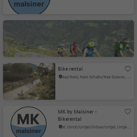
Ötzi Bike Academy
Stava/Staben, Naturns/Naturno, Meran/Merano and environs
Bike rental
Naz/Natz, Natz-Schabs/Naz-Sciaves, Brixen/Bressanone and environs
MK by Malsiner -
Bikerental
St. Ulrich/Urtijëi/Ortisei/Urtijëi, Urtijëi/Ortisei, Dolomites Region Val Gardena