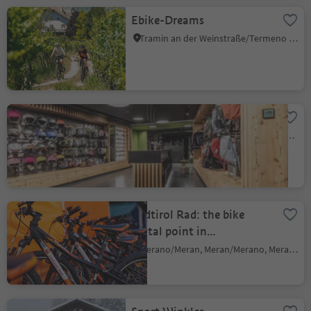
Ebike-Dreams
Tramin an der Weinstraße/Termeno sulla Strada del Vino, Alto Adige Wine Road
Flex Sports
Nova Ponente Centro/Deutschnofen Dorf, Deutschnofen/Nova Ponente, Dolomites Region Eggental
Südtirol Rad: the bike
rental point in
Meran/Merano
Merano/Meran, Meran/Merano, Meran/Merano and environs