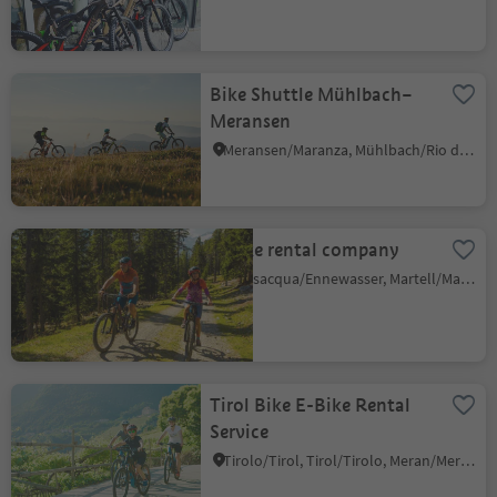
Bike Shuttle Mühlbach–
Meransen
Meransen/Maranza, Mühlbach/Rio di Pusteria, Brixen/Bressanone and environs
E-bike rental company
Transacqua/Ennewasser, Martell/Martello, Vinschgau/Val Venosta
Tirol Bike E-Bike Rental
Service
Tirolo/Tirol, Tirol/Tirolo, Meran/Merano and environs