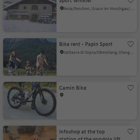
Sport Winkler
Resia/Reschen, Graun im Vinschgau/Curon Venosta, Vinschgau/Val Venosta
Bike rent - Papin Sport
Valdaora di Sopra/Oberolang, Olang/Valdaora, Dolomites Region Kronplatz/Plan de Corones
Camin Bike
Infoshop at the top
station of the gondola lift