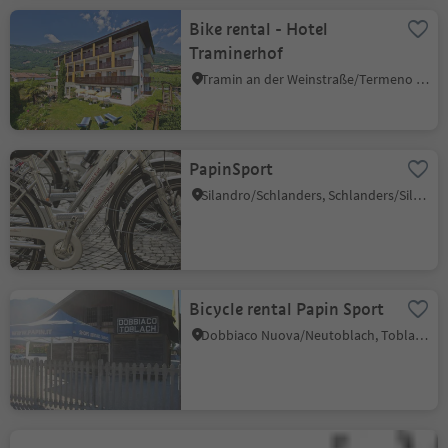
Bike rental - Hotel
Traminerhof
Tramin an der Weinstraße/Termeno sulla Strada del Vino, Alto Adige Wine Road
PapinSport
Silandro/Schlanders, Schlanders/Silandro, Vinschgau/Val Venosta
Bicycle rental Papin Sport
Dobbiaco Nuova/Neutoblach, Toblach/Dobbiaco, Dolomites Region 3 Zinnen