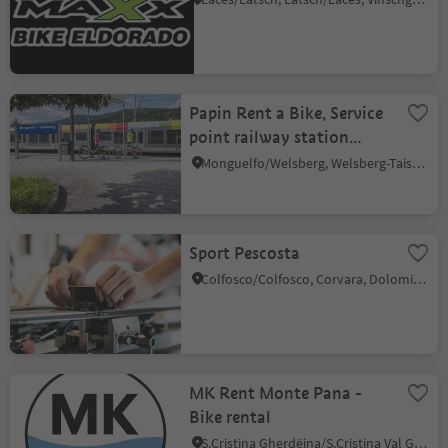
Papin Rent a Bike, Service
point railway station
Welsberg
Monguelfo/Welsberg, Welsberg-Taisten/Monguelfo-Tesido
Sport Pescosta
Colfosco/Colfosco, Corvara, Dolomites Region Alta Badia
MK Rent Monte Pana -
Bike rental
S.Cristina Gherdëina/S.Cristina Val Gardena/S.Cristina Gherdëina/St.Christina in Gröden, S.Crestina Gherdëina/Santa Cristina Val Gardana, Dolomites Region Val Gardena