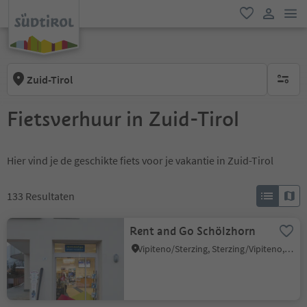
men
favoriet
gebruike
Zuid-Tirol
geen act
Fietsverhuur in Zuid-Tirol
Hier vind je de geschikte fiets voor je vakantie in Zuid-Tirol
133
Resultaten
Rent and Go Schölzhorn
Vipiteno/Sterzing, Sterzing/Vipiteno, Sterzing/Vipiteno and environs