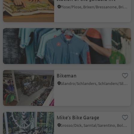
Plose/Plose, Brixen/Bressanone, Brixen/Bressanone and environs
Lagazoi Cycling
San Cassiano/San Cassiano, Badia, Dolomites Region Alta Badia
Bikeman
Silandro/Schlanders, Schlanders/Silandro, Vinschgau/Val Venosta
Mike's Bike Garage
Grosso/Dick, Sarntal/Sarentino, Bolzano/Bozen and environs