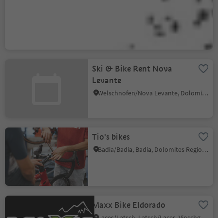
MTB School & Rental
Ortisei
Ortisei/Urtijëi/St. Ulrich/Urtijëi, Urtijëi/Ortisei, Dolomites Region Val Gardena
Ski & Bike Rent Nova
Levante
Welschnofen/Nova Levante, Dolomites Region Eggental
Tio's bikes
Badia/Badia, Badia, Dolomites Region Alta Badia
Maxx Bike Eldorado
Laces/Latsch, Latsch/Laces, Vinschgau/Val Venosta