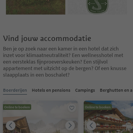
Vind jouw accommodatie
Ben je op zoek naar een kamer in een hotel dat zich
inzet voor klimaatneutraliteit? Een wellnesshotel met
een eersteklas fijnproeverskeuken? Een stijlvol
appartement met uitzicht op de bergen? Of een knusse
slaapplaats in een boschalet?
U bevindt zich op een tabblad-slider. Selecteer een tabblad om de 
Boerderijen
Hotels en pensions
Campings
Berghutten en 
Online te boeken
Online te boeken