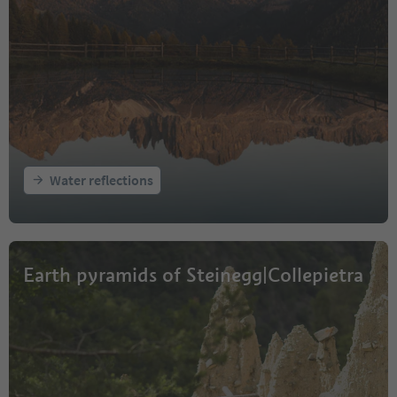
Water reflections
Earth pyramids of Steinegg|Collepietra