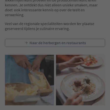
that will delight young and old
kennen. Je ontdekt dus niet alleen unieke smaken, maar
alike.
Dirndl and Lederhose
doet ook interessante kennis op over de teelt en
(traditional South Tyr
verwerking.
Click here for the current weekly
clothes)!
programme and find out more
____
Veel van de regionale specialiteiten worden ter plaatse
about the exact content of each
geserveerd tijdens je culinaire ervaring.
presentation.
Dates 2026: July 22 · Au
August 19
Time: 7:30 pm - midnig
Naar de herbergen en restaurants
Location: Center of We
Nova Levante
____
HIGHLIGHTS:
22 July - The Jam'son |
"Schuhplattler" group 
Crackers
05 August - Partyvolk |
group | Whip Crackers
19 August - Shit Happe