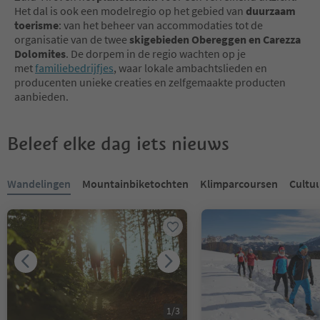
Het dal is ook een modelregio op het gebied van
duurzaam
toerisme
: van het beheer van accommodaties tot de
organisatie van de twee
skigebieden Obereggen en Carezza
Dolomites
. De dorpem in de regio wachten op je
met
familiebedrijfjes
, waar lokale ambachtslieden en
producenten unieke creaties en zelfgemaakte producten
aanbieden.
Beleef elke dag iets nieuws
U bevindt zich op een tabblad-slider. Selecteer een tabblad om de 
Wandelingen
Mountainbiketochten
Klimparcoursen
Cultu
1
/
3