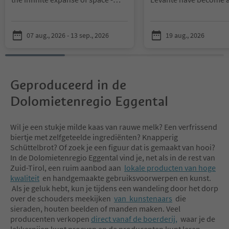
without a telescope, but with
tradition and are an es
state-of-the-art technology and
of the summer in the 
exciting experiences.
Now in their 25th editi
07 aug., 2026 - 13 sep., 2026
19 aug., 2026
Under the dome of the
magical summer evenin
planetarium, you can immerse
you to enjoy warm nigh
yourself in impressive 360-degree
special atmosphere wit
projections that bring the
senses on three dates 
wonders of our solar system and
August.
Geproduceerd in de
distant galaxies to life. Thrilling
Dolomietenregio Eggental
shows, accompanied by
Under the starry sky of
breathtaking visualizations and
Welschnofen | Nova Le
thrilling soundscapes, will whisk
can indulge in culinary
Wil je een stukje milde kaas van rauwe melk? Een verfrissend
you away to new worlds.
handmade specialties,
biertje met zelfgeteelde ingrediënten? Knapperig
Accompanied by experts and with
shopping, artistic per
Schüttelbrot? Of zoek je een figuur dat is gemaakt van hooi?
clear explanations, you will gain
entertainment for all a
In de Dolomietenregio Eggental vind je, net als in de rest van
insights into the secrets of stars,
enchanting live music.
Zuid-Tirol, een ruim aanbod aan
lokale producten van hoge
planets, and black holes.
kwaliteit
en handgemaakte gebruiksvoorwerpen en kunst.
Whether you are interested in
And when the sun sets
Als je geluk hebt, kun je tijdens een wandeling door het dorp
astronomy or simply want to
Rosengarten | Catinacc
over de schouders meekijken
van kunstenaars
die
enjoy the beauty of the starry sky,
fiery red, the legend of
sieraden, houten beelden of manden maken. Veel
the Planetarium Südtirol|Alto
Laurin comes to life - 
producenten verkopen
direct vanaf de boerderij,
waar je de
Adige presents a varied program
within reach.
lekkernijen kunt proeven en de producenten kunt leren