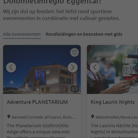
Dolomietenregio Eggental?
Wij zijn dol op feesten: het liefst rond sportieve
evenementen in combinatie met culinair genieten.
U bevindt zich op een tabblad-slider. Selecteer een tabblad om de 
Alle evenementen
Rondleidingen en bezoeken met gids
1
/
3
Adventure PLANETARIUM
King Laurin Nights
Location:
Location:
Karneid/Cornedo all'Isarco, Dolomi
Welschnofen/Nova Lev
tes Region Eggental
ites Region Eggental
The Planetarium Südtirol|Alto
The Laurins Nächte (Ki
Adige offers a unique view into
Nights) in Welschnofen
the infinite expanse of space -
Levante have become a