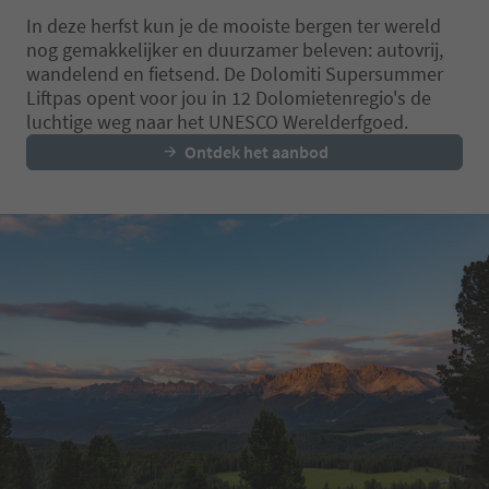
way. A perfect hike for families an
share the moment – w
In deze herfst kun je de mooiste bergen ter wereld
d nature lovers who want to exper
alone, as a couple, or 
nog gemakkelijker en duurzamer beleven: autovrij,
ience the Dolomites with all sense
whole family.
wandelend en fietsend. De Dolomiti Supersummer
s.
Liftpas opent voor jou in 12 Dolomietenregio's de
luchtige weg naar het UNESCO Werelderfgoed.
Ontdek het aanbod