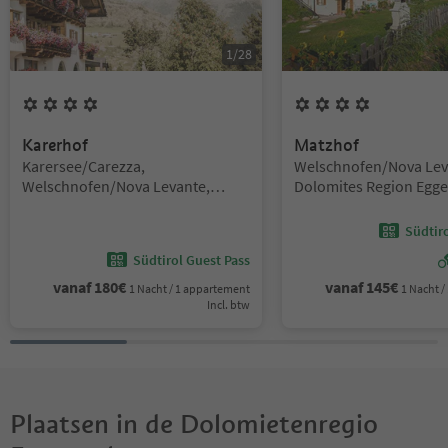
1
/
28
4
Bloemen
4
Bloemen
Karerhof
Matzhof
Locatie:
Locatie:
Karersee/Carezza,
Welschnofen/Nova Lev
Welschnofen/Nova Levante,
Dolomites Region Egge
Dolomites Region Eggental
Südtir
Südtirol Guest Pass
vanaf
180
€
vanaf
145
€
1 Nacht / 1 appartement
1 Nacht 
Incl. btw
Plaatsen in de Dolomietenregio