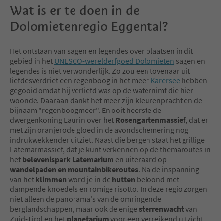
Wat is er te doen in de
Dolomietenregio Eggental?
Het ontstaan van sagen en legendes over plaatsen in dit
gebied in het
UNESCO-werelderfgoed Dolomieten
sagen en
legendes is niet verwonderlijk. Zo zou een tovenaar uit
liefdesverdriet een regenboog in het meer
Karersee
hebben
gegooid omdat hij verliefd was op de waternimf die hier
woonde. Daaraan dankt het meer zijn kleurenpracht en de
bijnaam "regenboogmeer". En ooit heerste de
dwergenkoning Laurin over het
Rosengartenmassief
, dat er
met zijn oranjerode gloed in de avondschemering nog
indrukwekkender uitziet. Naast die bergen staat het grillige
Latemarmassief, dat je kunt verkennen op de themaroutes in
het
belevenispark Latemarium
en uiteraard op
wandelpaden en mountainbikeroutes
. Na de inspanning
van het
klimmen
word je in de
hutten
beloond met
dampende knoedels en romige risotto. In deze regio zorgen
niet alleen de panorama's van de omringende
berglandschappen, maar ook de enige
sterrenwacht
van
Zuid-Tirol en het
planetarium
voor een verreikend uitzicht.