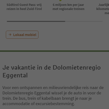
Südtirol Guest Pass: vrij
6 miljoen km per jaar
Jaarlij
reizen in heel Zuid-Tirol
met regionale treinen
kilomet
me
Lokaal mobiel
Je vakantie in de Dolomietenregio
Eggental
Voor een ontspannen en milieuvriendelijke reis naar de
Dolomietenregio Eggental wissel je de auto in voor de
trein. De bus, trein of kabelbaan brengt je naar je
accommodatie of excursiebestemming.