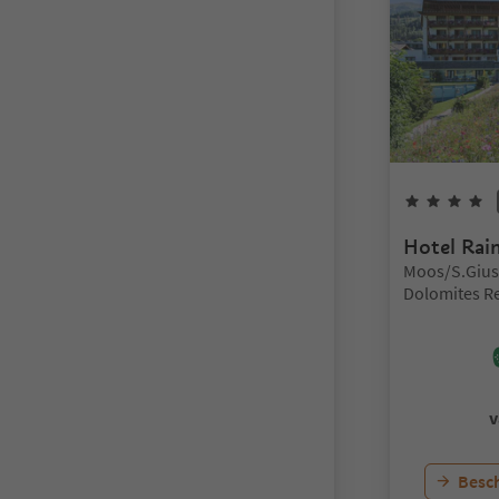
4
Hotel Rai
Locatie:
Moos/S.Gius
Dolomites R
v
Besch