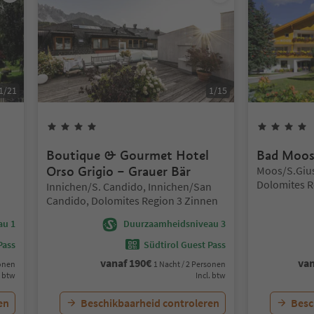
1
/
21
1
/
15
4
Sterren
Boutique & Gourmet Hotel
Bad Moos
Locatie:
Orso Grigio – Grauer Bär
Moos/S.Gius
Dolomites R
Locatie:
Innichen/S. Candido, Innichen/San
Candido, Dolomites Region 3 Zinnen
au 1
Duurzaamheidsniveau 3
Pass
Südtirol Guest Pass
vanaf
190
€
va
sonen
1 Nacht / 2 Personen
. btw
Incl. btw
en
Beschikbaarheid controleren
Besc