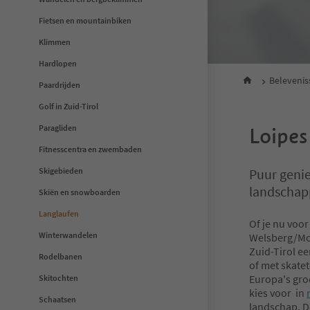
Fietsen en mountainbiken
Klimmen
Hardlopen
Beleveni
Paardrijden
Golf in Zuid-Tirol
Paragliden
Loipes
Fitnesscentra en zwembaden
Skigebieden
Puur genie
landschapp
Skiën en snowboarden
Langlaufen
Of je nu voor
Winterwandelen
Welsberg/Mon
Zuid-Tirol e
Rodelbanen
of met skate
Europa's gro
Skitochten
kies voor in
Schaatsen
landschap. D