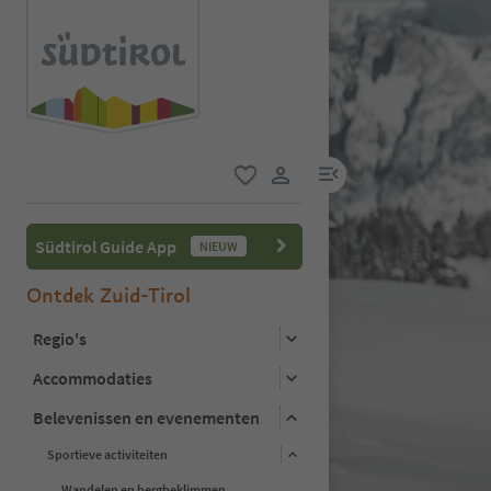
menulink
favoriet
gebruikerslink
Südtirol Guide App
NIEUW
Ontdek Zuid-Tirol
Regio's
Accommodaties
Belevenissen en evenementen
Sportieve activiteiten
Wandelen en bergbeklimmen