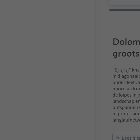
Dolomi
groots
"Sj-sj-sj" kn
in diagonaal
onderdeel va
noordse dro
de loipes in
landschap en
ontspannen wi
of profession
langlaufnetw
Lees hie