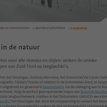
ssen en evenementen
Sportieve activiteiten
Langlaufen
 in de natuur
ten voor alle niveaus en stijlen: verken de unieke
en van Zuid-Tirol op langlaufski's.
 het dal Vinschgau, Antholz/Aterselva, het Gsiesertal/Val Casies Vall
guelfo–Taisten/Tesido of midden in de Dolomieten kiest: er loopt
en uitgebreid en gevarieerd
loipenetwerk
. Ga de uitdaging aan in klas
techniek. Volg de perfect geprepareerde loipes van
Dolomiti Nordic
otste langlaufnetwerk, midden in het Dolomieten UNESCO-werelder
nordic³
het Vinschgau-dal. Kom tot ontspanning en verken het be
e culinaire hoogstandjes maken de dag op langlaufski's helemaal a