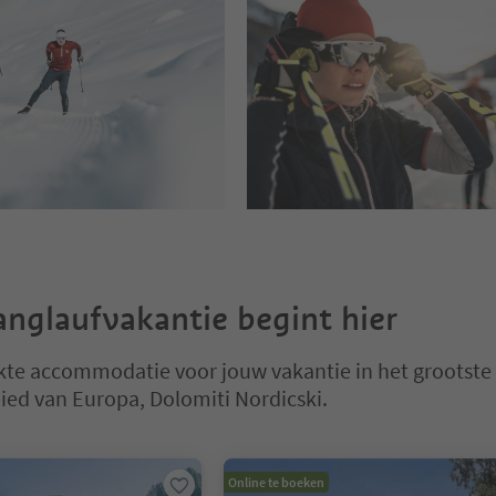
nglaufvakantie begint hier
kte accommodatie voor jouw vakantie in het grootste
ied van Europa, Dolomiti Nordicski.
 op een tabblad-slider. Selecteer een tabblad om de inhoud te bekijk
Online te boeken