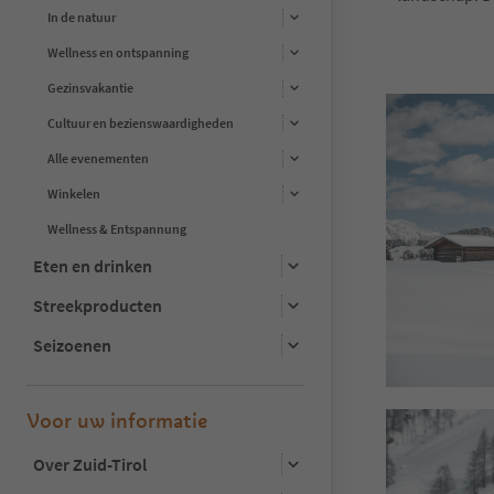
In de natuur
Wellness en ontspanning
Gezinsvakantie
Cultuur en bezienswaardigheden
Alle evenementen
Winkelen
Wellness & Entspannung
Eten en drinken
Streekproducten
Seizoenen
Voor uw informatie
Over Zuid-Tirol