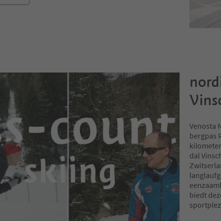
nord
Vins
Venosta N
bergpas R
kilometer
dal Vinsc
Zwitserla
langlaufg
eenzaamh
biedt dez
sportplezi