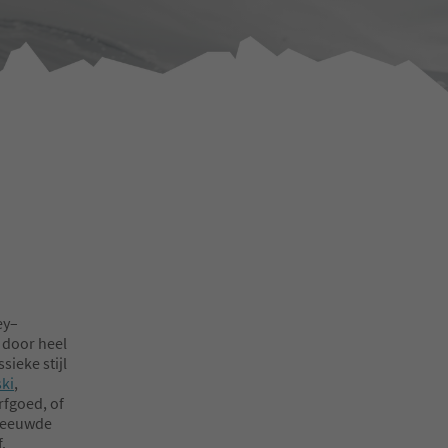
ey–
 door heel
sieke stijl
ski
,
fgoed, of
sneeuwde
f.