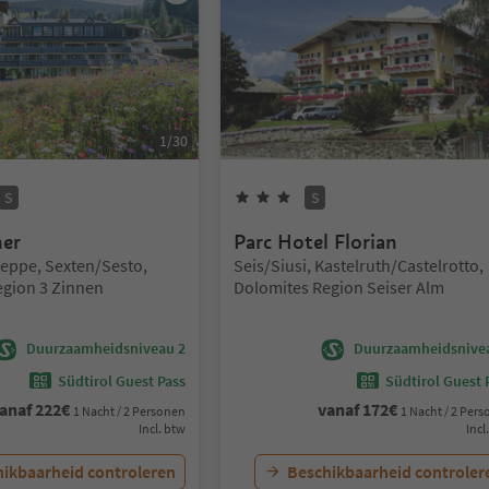
1
/
30
Sterren
Superior
3
Sterren
Superior
S
S
ner
Parc Hotel Florian
Locatie:
eppe, Sexten/Sesto,
Seis/Siusi, Kastelruth/Castelrotto,
egion 3 Zinnen
Dolomites Region Seiser Alm
Duurzaamheidsniveau 2
Duurzaamheidsnive
Südtirol Guest Pass
Südtirol Guest 
anaf
222
€
vanaf
172
€
1 Nacht / 2 Personen
1 Nacht / 2 Per
Incl. btw
Incl
ikbaarheid controleren
Beschikbaarheid controler