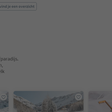
vind je een overzicht
paradijs.
n,
elk
en. Druk op Enter of Spatie om een kaart in de slider te openen. Dr