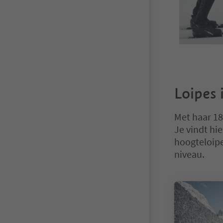
Loipes 
Met haar 18
Je vindt hi
hoogteloipe
niveau.
U bevindt zich