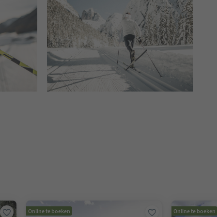
en. Druk op Enter of Spatie om een kaart in de slider te openen. Dr
Online te boeken
Online te boeken