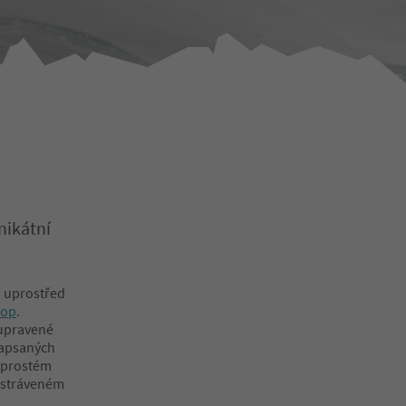
nikátní
i uprostřed
top
.
 upravené
 zapsaných
naprostém
i stráveném