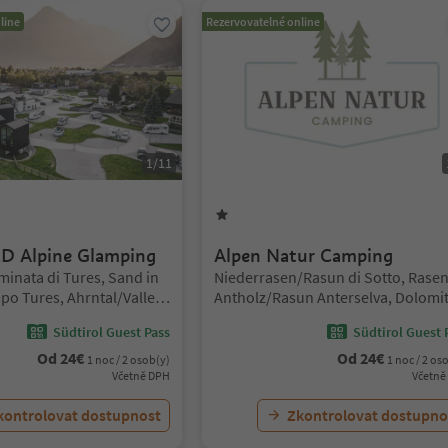
line
Rezervovatelné online
1
/
11
hvězdy
1
hvězda
 Alpine Glamping
Alpen Natur Camping
Lokalita:
inata di Tures, Sand in
Niederrasen/Rasun di Sotto, Rasen
o Tures, Ahrntal/Valle
Antholz/Rasun Anterselva, Dolomi
Region Kronplatz/Plan de Corones
Südtirol Guest Pass
Südtirol Guest 
Od
24
€
Od
24
€
1 noc / 2 osob(y)
1 noc / 2 os
Včetně DPH
Včetně
kontrolovat dostupnost
Zkontrolovat dostupno