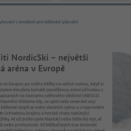
ytování v areálech pro běžecké lyžování
ti NordicSki – největší
á aréna v Evropě
kto se šoupou po sněhu běžky na vašich nohou, když si
 stylem kloužete bohatě zasněženou zimní přírodou v
zapsaných na Seznamu světového dědictví UNESCO.
 hlavního hřebene Alp, se splní vaše severské sny:
o běžecké stopě ve svém vlastním rytmu a v naprostém
te úchvatnou krajinu a horské chaty nabízející
žitky. Ať už preferujete klasický nebo běžecký styl, ať
ík nebo profesionál: Síť běžkařských tras Dolomiti
největší běžeckou arénou v Evropě a nabízí trasy, které