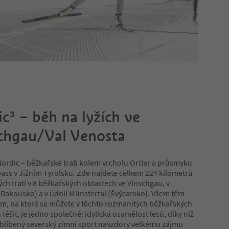
ic³ – běh na lyžích ve
chgau/Val Venosta
ordic – běžkařské trati kolem vrcholu Ortler a průsmyku
ss v Jižním Tyrolsku. Zde najdete celkem 224 kilometrů
ch tratí v 8 běžkařských oblastech ve Vinschgau, v
Rakousko) a v údolí Münstertal (Švýcarsko). Všem těm
ám, na které se můžete v těchto rozmanitých běžkařských
 těšit, je jedno společné: idylická osamělost lesů, díky níž
oblíbený severský zimní sport navzdory velkému zájmu