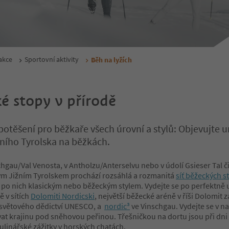
 akce
Sportovní aktivity
Běh na lyžích
é stopy v přírodě
otěšení pro běžkaře všech úrovní a stylů: Objevujte u
žního Tyrolska na běžkách.
chgau/Val Venosta, v Antholzu/Anterselvu nebo v údolí Gsieser Tal č
ým Jižním Tyrolskem prochází rozsáhlá a rozmanitá
síť běžeckých s
 po nich klasickým nebo běžeckým stylem. Vydejte se po perfektně
 v sítích
Dolomiti Nordicski
, největší běžecké aréně v říši Dolomit
světového dědictví UNESCO, a
nordic³
ve Vinschgau. Vydejte se v 
vat krajinu pod sněhovou peřinou. Třešničkou na dortu jsou při dn
ulinářské zážitky v horských chatách.