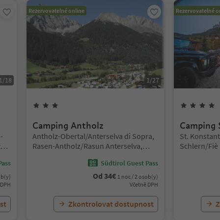
Rezervovatelné online
Rezervovatelné o
1
/
18
1
/
27
3
hvězdy
Camping Antholz
Camping S
Lokalita:
Lokalita:
-
Antholz-Obertal/Anterselva di Sopra,
St. Konstant
tes
Rasen-Antholz/Rasun Anterselva,
Schlern/Fiè 
Dolomites Region Kronplatz/Plan de
Region Seis
Pass
Südtirol Guest Pass
Corones
Od
34
€
ob(y)
1 noc / 2 osob(y)
 DPH
Včetně DPH
st
Zkontrolovat dostupnost
Z