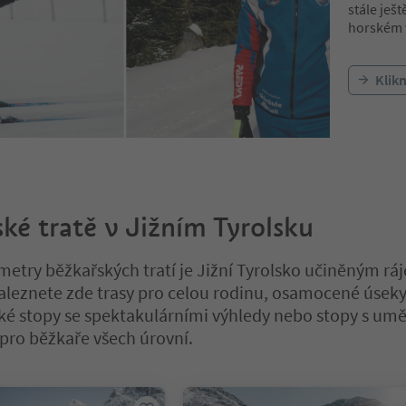
stále ješ
horském 
Klik
ké tratě v Jižním Tyrolsku
ometry běžkařských tratí je Jižní Tyrolsko učiněným r
Naleznete zde trasy pro celou rodinu, osamocené úseky
é stopy se spektakulárními výhledy nebo stopy s um
pro běžkaře všech úrovní.
a tabulkovém posuvníku. Vyberte kartu pro zobrazení jejího obsahu