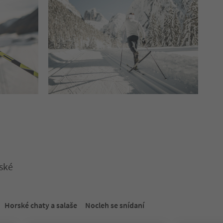
řské
. Stiskněte Enter nebo Mezerník pro vstup do karty posuvníku. Sti
Horské chaty a salaše
Nocleh se snídaní