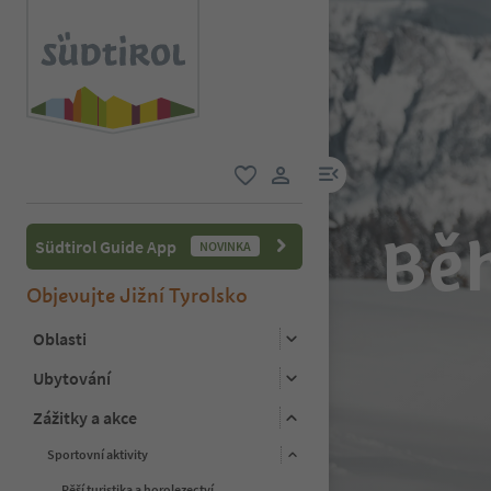
odkaz na menu
oblíbené
uživatelský odkaz
Běh
Südtirol Guide App
NOVINKA
Objevujte Jižní Tyrolsko
Oblasti
Ubytování
Zážitky a akce
Sportovní aktivity
Pěší turistika a horolezectví