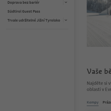
Doprava bez bariér
Südtirol Guest Pass
Trvale udržitelné Jižní Tyrolsko
Vaše bě
Najděte si 
oblasti v E
Nacházíte se n
Kempy
Práz