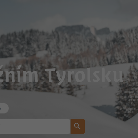
ižním Tyrolsku
y
..