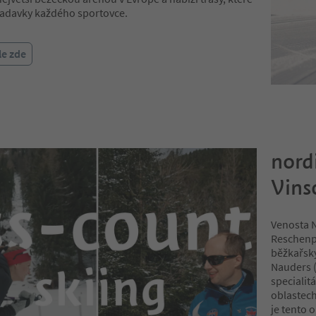
žadavky každého sportovce.
le zde
nord
Vins
Venosta N
Reschenpa
běžkařský
Nauders (
specialit
oblastech
je tento 