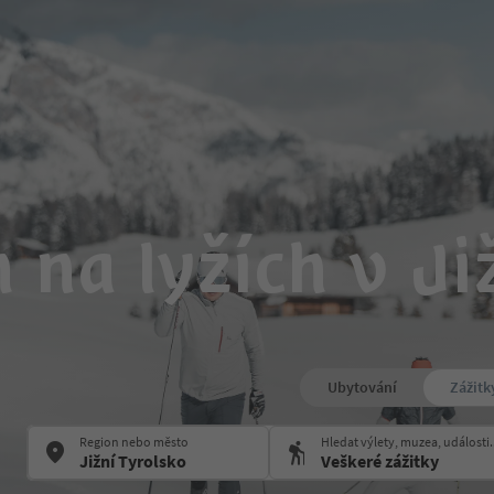
 na lyžích v J
Ubytování
Zážitk
Region nebo město
Hledat výlety, muzea, události.