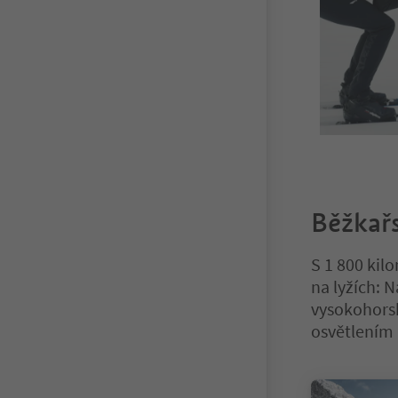
Běžkařs
S 1 800 kil
na lyžích: 
vysokohorsk
osvětlením 
Nacházíte se n