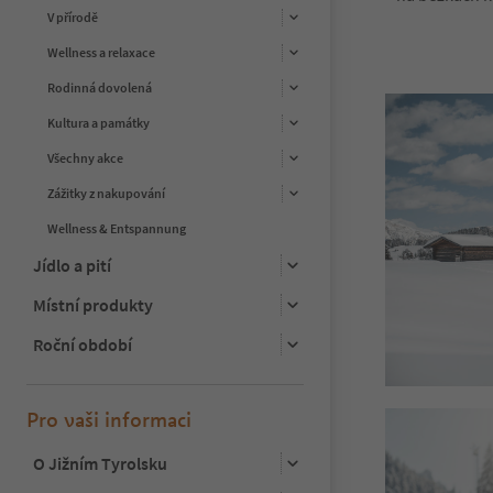
V přírodě
Wellness a relaxace
Rodinná dovolená
Kultura a památky
Všechny akce
Zážitky z nakupování
Wellness & Entspannung
Jídlo a pití
Místní produkty
Roční období
Pro vaši informaci
O Jižním Tyrolsku