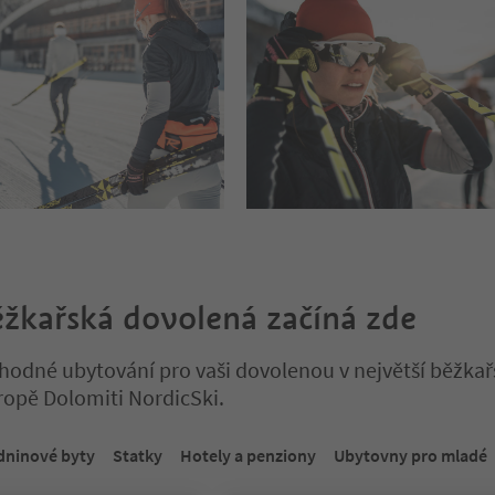
žkařská dovolená začíná zde
vhodné ubytování pro vaši dovolenou v největší běžka
vropě Dolomiti NordicSki.
a tabulkovém posuvníku. Vyberte kartu pro zobrazení jejího obsahu
dninové byty
Statky
Hotely a penziony
Ubytovny pro mladé