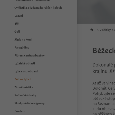
Cyklistika a jízda na horských kolech
Lezení
Běh
Zážitky a
Golf
Jízda na koni
Paragliding
Běžeck
Fitness centra a bazény
Lyžařské oblasti
Dokonalé p
krajinu Ji
Lyže a snowboard
Běh na lyžích
Ať už ve Vins
Zimní turistika
Dolomit: Cel
Pohybujte se
Sáňkařské dráhy
běžecké stopě
na Seznamu 
Skialpinistické výpravy
klidu objevo
Bruslení
na běžkách k