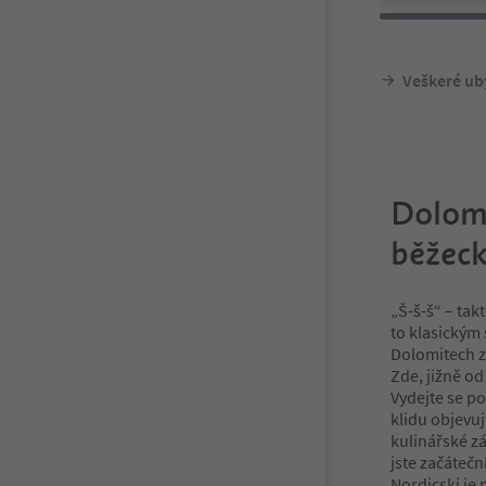
Veškeré ub
Dolomi
běžeck
„Š-š-š“ – ta
to klasickým
Dolomitech 
Zde, jižně od
Vydejte se p
klidu objevuj
kulinářské zá
jste začátečn
Nordicski je 