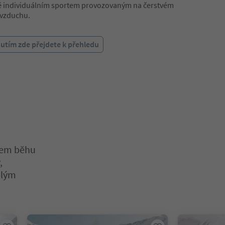
tě individuálním sportem provozovaným na čerstvém
vzduchu.
nutím zde přejdete k přehledu
ájem běhu
,
ělým
. Stiskněte Enter nebo Mezerník pro vstup do karty posuvníku. Sti