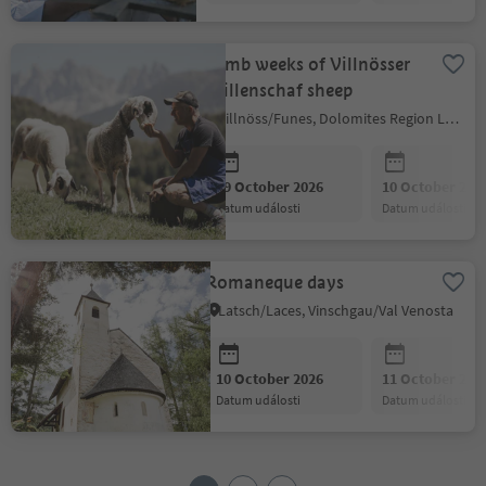
Lamb weeks of Villnösser
Brillenschaf sheep
Villnöss/Funes, Dolomites Region Lüsen Villnöss
09 October 2026
10 October 202
datum události
datum události
Romaneque days
Latsch/Laces, Vinschgau/Val Venosta
10 October 2026
11 October 202
datum události
datum události
1
2