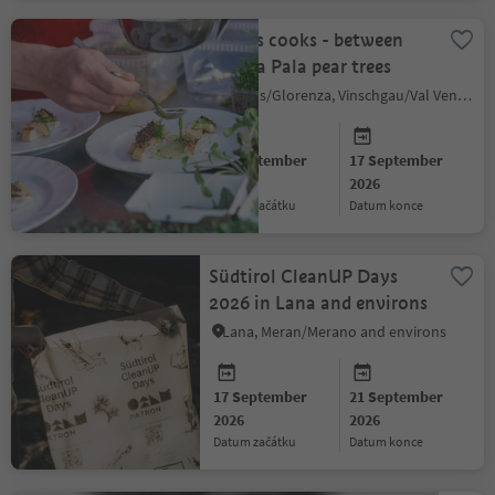
Glurns cooks - between
walls a Pala pear trees
Glurns/Glorenza, Vinschgau/Val Venosta
16 September
17 September
2026
2026
datum začátku
datum konce
Südtirol CleanUP Days
2026 in Lana and environs
Lana, Meran/Merano and environs
17 September
21 September
2026
2026
datum začátku
datum konce