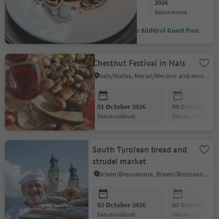
2026
2026
datum začátku
datum konce
Ušetřete se Südtirol Guest Pass
Chestnut Festival in Nals
Nals/Nalles, Meran/Merano and environs
01 October 2026
08 October 202
datum události
datum události
South Tyrolean bread and
strudel market
Brixen/Bressanone, Brixen/Bressanone and environs
02 October 2026
03 October 202
datum události
datum události