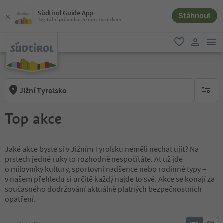
Südtirol Guide App
Stáhnout
Digitální průvodce Jižním Tyrolskem
odk
oblíbené
uživatel
Jižní Tyrolsko
brak ak
Top akce
Jaké akce byste si v Jižním Tyrolsku neměli nechat ujít? Na
prstech jedné ruky to rozhodně nespočítáte. Ať už jde
o milovníky kultury, sportovní nadšence nebo rodinné typy –
v našem přehledu si určitě každý najde to své. Akce se konají za
současného dodržování aktuálně platných bezpečnostních
opatření.