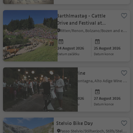
Barthlmastag - Cattle
Drive and Festival at
Rittner Horn
Ritten/Renon, Bolzano/Bozen and environs
24 August 2026
25 August 2026
datum začátku
datum konce
Glen & Wine
Montan/Montagna, Alto Adige Wine Road
27 August 2026
27 August 2026
datum začátku
datum konce
Stelvio Bike Day
Passo Stelvio/Stilfserjoch, Stilfs/Stelvio, Vinschgau/Val Venosta