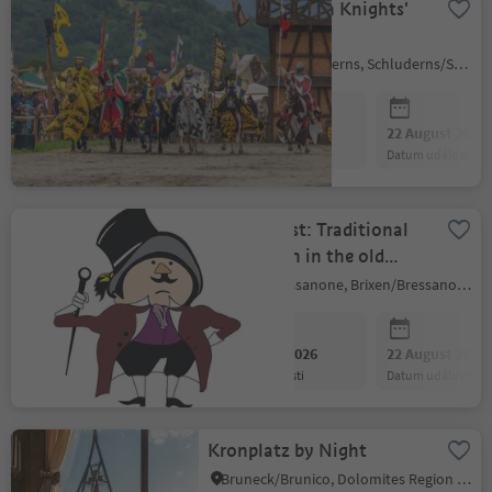
South Tyrolean Knights'
Festival
Sluderno/Schluderns, Schluderns/Sluderno, Vinschgau/Val Venosta
21 August 2026
22 August 2026
datum události
datum události
Altstadtfest: Traditional
celebration in the old
town
Brixen/Bressanone, Brixen/Bressanone and environs
21 August 2026
22 August 2026
datum události
datum události
Kronplatz by Night
Bruneck/Brunico, Dolomites Region Kronplatz/Plan de Corones