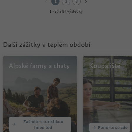
1
2
3
3
1 - 30 z 87 výsledky
Další zážitky v teplém období
Alpské farmy a chaty
Koupaliště
Začněte s turistikou
hned teď
Ponořte se zde