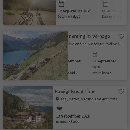
12 September 2026
05 June 2027
datum události
datum události
Sheep herding in Vernago
Schnals/Senales, Vinschgau/Val Venosta
12 September
13 September
2026
2026
datum začátku
datum konce
Pawigl Bread Time
Lana, Meran/Merano and environs
13 September 2026
datum události