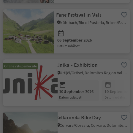
Fane Festival in Vals
Mühlbach/Rio di Pusteria, Brixen/Bressanone and environs
06 September 2026
datum události
Unika - Exhibition
Online vstupenka zde
Urtijëi/Ortisei, Dolomites Region Val Gardena
10 September 2026
10 September 2
datum události
datum události
Sellaronda Bike Day
Corvara/Corvara, Corvara, Dolomites Region Alta Badia