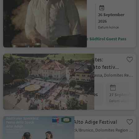
26 September
26 September
2026
2026
datum začátku
datum konce
Ušetřete se Südtirol Guest Pass
Golden³Dolomites:
Niederdorf potato festival
“the original”
Niederdorf/Villabassa, Dolomites Region 3 Zinnen
26 September 2026
27 September 2
datum události
datum události
Speck Alto Adige Festival
Bruneck/Brunico, Dolomites Region Kronplatz/Plan de Corones