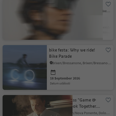
bike festa Südtirol
Brixen Stadt/Bressanone città, Brixen/Bressanone, Brixen/Bressanone and environs
17 September 2026
18 September 2
datum události
datum události
bike festa: Why we ride!
Bike Parade
Brixen/Bressanone, Brixen/Bressanone and environs
18 September 2026
datum události
Cooking Class "Game &
Forest" – Cook Together.
Do Good Together.
Deutschnofen/Nova Ponente, Dolomites Region Eggental