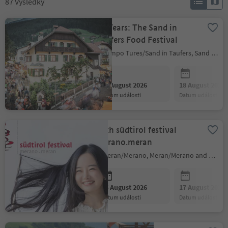
87
Výsledky
30 Years: The Sand in
Taufers Food Festival
Campo Tures/Sand in Taufers, Sand in Taufers/Campo Tures, Ahrntal/Valle Aurina
11 August 2026
18 August 2026
datum události
datum události
41th südtirol festival
merano.meran
Meran/Merano, Meran/Merano and environs
16 August 2026
17 August 2026
datum události
datum události