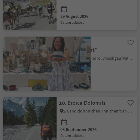
29 August 2026
datum události
Event Market
"SelberGmocht"
Schlanders/Silandro, Vinschgau/Val Venosta
29 August 2026
datum události
10. Eroica Dolomiti
S. Candido/Innichen, Innichen/San Candido, Dolomites Region 3 Zinnen
05 September 2026
datum události