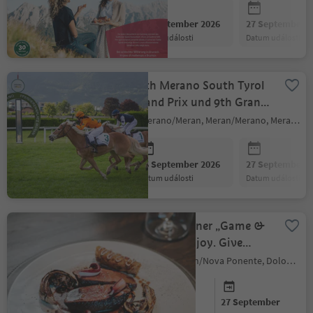
26 September 2026
27 September 2
datum události
datum události
87th Merano South Tyrol
Grand Prix und 9th Gran
Prix Haflinger
Merano/Meran, Meran/Merano, Meran/Merano and environs
26 September 2026
27 September 2
datum události
datum události
Charity-Dinner „Game &
Forest“ – Enjoy. Give
Back.
Deutschnofen/Nova Ponente, Dolomites Region Eggental
26 September
27 September