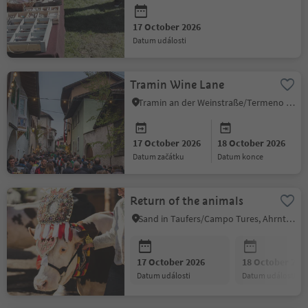
17 October 2026
datum události
Tramin Wine Lane
Tramin an der Weinstraße/Termeno sulla Strada del Vino, Alto Adige Wine Road
17 October 2026
18 October 2026
datum začátku
datum konce
Return of the animals
Sand in Taufers/Campo Tures, Ahrntal/Valle Aurina
17 October 2026
18 October 202
datum události
datum události