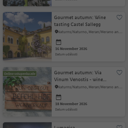
Gourmet autumn: Wine
tasting Castel Sallegg
Naturns/Naturno, Meran/Merano and environs
16 November 2026
datum události
Gourmet autumn: Via
Online vstupenka zde
Vinum Venostis - wine
growing in Vetzan:
Naturns/Naturno, Meran/Merano and environs
Befehlhof
18 November 2026
datum události
Lumagica