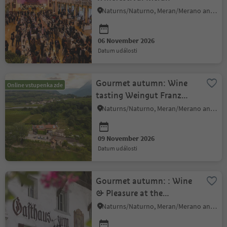
Naturns/Naturno, Meran/Merano and environs
06 November 2026
datum události
Gourmet autumn: Wine
Online vstupenka zde
tasting Weingut Franz
Haas Winery
Naturns/Naturno, Meran/Merano and environs
09 November 2026
datum události
Gourmet autumn: : Wine
& Pleasure at the
restaurant Zum Adler
Naturns/Naturno, Meran/Merano and environs