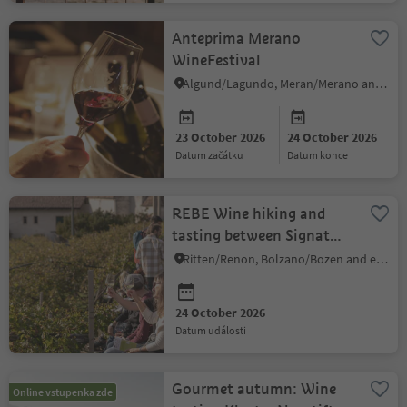
Anteprima Merano
WineFestival
Algund/Lagundo, Meran/Merano and environs
23 October 2026
24 October 2026
datum začátku
datum konce
REBE Wine hiking and
tasting between Signat
and Rentsch
Ritten/Renon, Bolzano/Bozen and environs
24 October 2026
datum události
Gourmet autumn: Wine
Online vstupenka zde