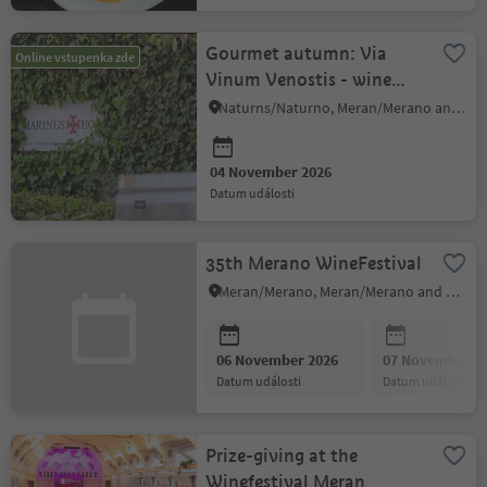
Gourmet autumn: Via
Online vstupenka zde
Vinum Venostis - wine
growing in Kastelbell:
Naturns/Naturno, Meran/Merano and environs
Marinushof
04 November 2026
datum události
35th Merano WineFestival
Meran/Merano, Meran/Merano and environs
06 November 2026
07 November 2
datum události
datum události
Prize-giving at the
Winefestival Meran