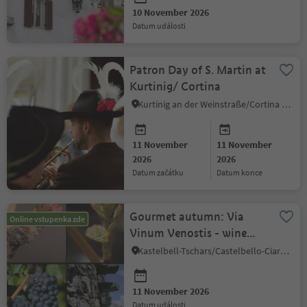
10 November 2026
datum události
Patron Day of S. Martin at
Kurtinig/ Cortina
Kurtinig an der Weinstraße/Cortina sulla Strada del Vino, Alto Adige Wine Road
11 November
11 November
2026
2026
datum začátku
datum konce
Gourmet autumn: Via
Online vstupenka zde
Vinum Venostis - wine
growing in Kastelbell:
Kastelbell-Tschars/Castelbello-Ciardes, Vinschgau/Val Venosta
Rebhof
11 November 2026
datum události