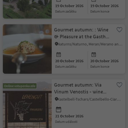
19 October 2026
19 October 2026
datum začátku
datum konce
Gourmet autumn: : Wine
& Pleasure at the Gasthof
Falkenstein
Naturns/Naturno, Meran/Merano and environs
20 October 2026
20 October 2026
datum začátku
datum konce
Gourmet autumn: Via
Online vstupenka zde
Vinum Venostis - wine
growing in Galsaun:
Kastelbell-Tschars/Castelbello-Ciardes, Vinschgau/Val Venosta
Lehengut
21 October 2026
datum události