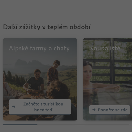
Další zážitky v teplém období
Alpské farmy a chaty
Koupaliště
Začněte s turistikou
hned teď
Ponořte se zde