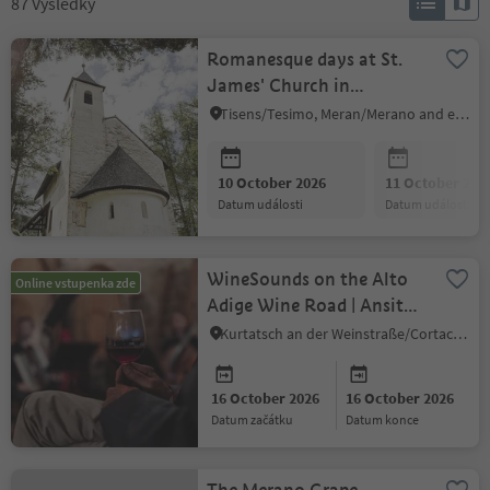
87
Výsledky
Romanesque days at St.
James' Church in
Grissian/Grissiano
Tisens/Tesimo, Meran/Merano and environs
10 October 2026
11 October 202
datum události
datum události
WineSounds on the Alto
Online vstupenka zde
Adige Wine Road | Ansitz
Freienfeld
Kurtatsch an der Weinstraße/Cortaccia sulla Strada del Vino, Alto Adige Wine Road
16 October 2026
16 October 2026
datum začátku
datum konce