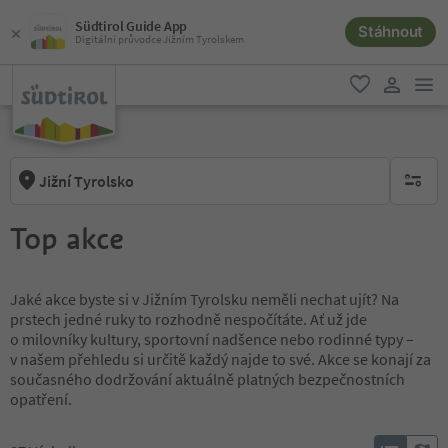
Südtirol Guide App
Stáhnout
Digitální průvodce Jižním Tyrolskem
odk
oblíbené
uživatel
Jižní Tyrolsko
brak ak
Top akce
Jaké akce byste si v Jižním Tyrolsku neměli nechat ujít? Na
prstech jedné ruky to rozhodně nespočítáte. Ať už jde
o milovníky kultury, sportovní nadšence nebo rodinné typy –
v našem přehledu si určitě každý najde to své. Akce se konají za
současného dodržování aktuálně platných bezpečnostních
opatření.