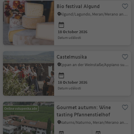
Bio festival Algund
Algund/Lagundo, Meran/Merano and environs
18 October 2026
datum události
Castelmusika
Eppan an der Weinstaße/Appiano sulla Strada del Vino, Alto Adige Wine Road
18 October 2026
datum události
Gourmet autumn: Wine
Online vstupenka zde
tasting Pfannenstielhof
Naturns/Naturno, Meran/Merano and environs