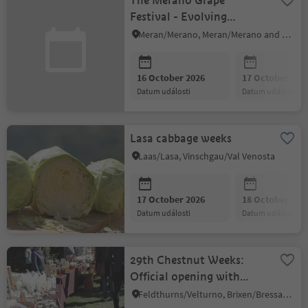
The Merano Grape
Festival - Evolving
tradition
Meran/Merano, Meran/Merano and environs
16 October 2026
17 October 202
datum události
datum události
Lasa cabbage weeks
Laas/Lasa, Vinschgau/Val Venosta
17 October 2026
18 October 202
datum události
datum události
29th Chestnut Weeks:
Official opening with
market "Törggelen"
Feldthurns/Velturno, Brixen/Bressanone and environs