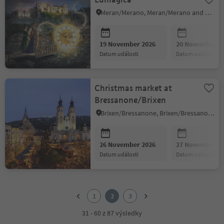
Meran/Merano, Meran/Merano and environs
19 November 2026
20 November 2
datum události
datum události
Christmas market at
Bressanone/Brixen
Brixen/Bressanone, Brixen/Bressanone and environs
26 November 2026
27 November 2
datum události
datum události
1
2
1
2
3
3
31 - 60 z 87 výsledky