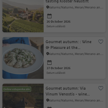
tasting Kloster Neustift
Naturns/Naturno, Meran/Merano and environs
26 October 2026
datum události
Gourmet autumn: : Wine
& Pleasure at the
restaurant Weinberghof
Naturns/Naturno, Meran/Merano and environs
27 October 2026
datum události
Gourmet autumn: Via
Online vstupenka zde
Vinum Venostis - wine
growing in Kastelbell:
Naturns/Naturno, Meran/Merano and environs
Köfelgut