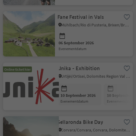
Fane Festival in Vals
Mühlbach/Rio di Pusteria, Brixen/Bressanone and environs
06 September 2026
evenementdatum
Unika - Exhibition
Online ticket hier
Urtijëi/Ortisei, Dolomites Region Val Gardena
10 September 2026
10 September 2
evenementdatum
evenementdatum
Sellaronda Bike Day
Corvara/Corvara, Corvara, Dolomites Region Alta Badia