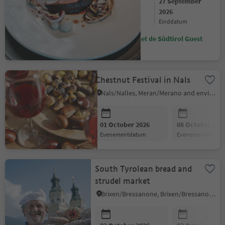
26 September
27 September
2026
2026
startdatum
einddatum
Bespaar met de Südtirol Guest
Pass
Chestnut Festival in Nals
Nals/Nalles, Meran/Merano and environs
01 October 2026
08 October 202
evenementdatum
evenementdatum
South Tyrolean bread and
strudel market
Brixen/Bressanone, Brixen/Bressanone and environs