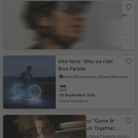
bike festa Südtirol
Brixen Stadt/Bressanone città, Brixen/Bressanone, Brixen/Bressanone and environs
17 September 2026
18 September 2
evenementdatum
evenementdatum
bike festa: Why we ride!
Bike Parade
Brixen/Bressanone, Brixen/Bressanone and environs
18 September 2026
evenementdatum
Cooking Class "Game &
Forest" – Cook Together.
Do Good Together.
Deutschnofen/Nova Ponente, Dolomites Region Eggental