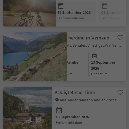
12 September 2026
05 June 2027
evenementdatum
evenementdatum
Sheep herding in Vernago
Schnals/Senales, Vinschgau/Val Venosta
12 September
13 September
2026
2026
startdatum
einddatum
Pawigl Bread Time
Lana, Meran/Merano and environs
13 September 2026
evenementdatum