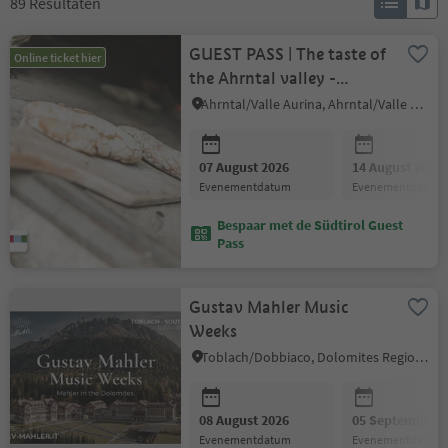
89
Resultaten
GUEST PASS | The taste of
Online ticket hier
the Ahrntal valley -
Breadbaking
Ahrntal/Valle Aurina, Ahrntal/Valle Aurina
07 August 2026
14 August 2026
evenementdatum
evenementdatum
Bespaar met de Südtirol Guest
Pass
Gustav Mahler Music
Weeks
Toblach/Dobbiaco, Dolomites Region 3 Zinnen
08 August 2026
05 September 2
evenementdatum
evenementdatum