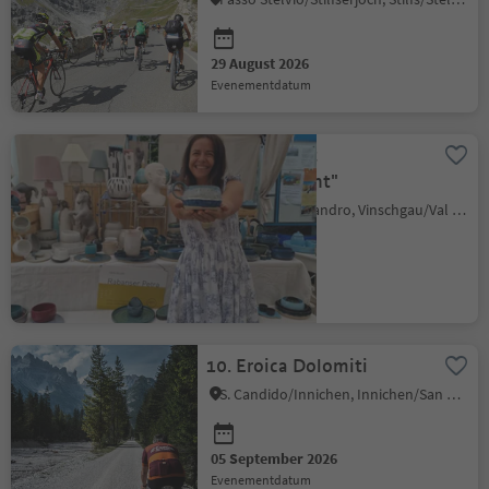
29 August 2026
evenementdatum
Event Market
"SelberGmocht"
Schlanders/Silandro, Vinschgau/Val Venosta
29 August 2026
evenementdatum
10. Eroica Dolomiti
S. Candido/Innichen, Innichen/San Candido, Dolomites Region 3 Zinnen
05 September 2026
evenementdatum