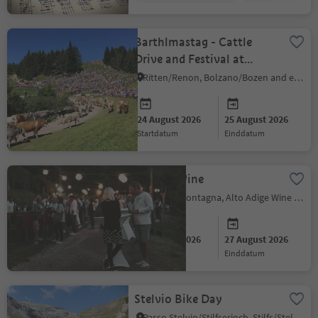
Barthlmastag - Cattle
Drive and Festival at
Rittner Horn
Ritten/Renon, Bolzano/Bozen and environs
24 August 2026
25 August 2026
startdatum
einddatum
Glen & Wine
Montan/Montagna, Alto Adige Wine Road
27 August 2026
27 August 2026
startdatum
einddatum
Stelvio Bike Day
Passo Stelvio/Stilfserjoch, Stilfs/Stelvio, Vinschgau/Val Venosta