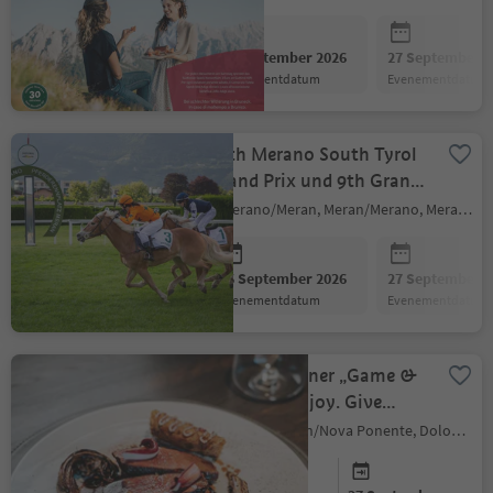
26 September 2026
27 September 2
evenementdatum
evenementdatum
87th Merano South Tyrol
Grand Prix und 9th Gran
Prix Haflinger
Merano/Meran, Meran/Merano, Meran/Merano and environs
26 September 2026
27 September 2
evenementdatum
evenementdatum
Charity-Dinner „Game &
Forest“ – Enjoy. Give
Back.
Deutschnofen/Nova Ponente, Dolomites Region Eggental