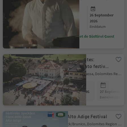
26 September
26 September
2026
2026
startdatum
einddatum
Bespaar met de Südtirol Guest
Pass
Golden³Dolomites:
Niederdorf potato festival
“the original”
Niederdorf/Villabassa, Dolomites Region 3 Zinnen
26 September 2026
27 September 2
evenementdatum
evenementdatum
Speck Alto Adige Festival
Bruneck/Brunico, Dolomites Region Kronplatz/Plan de Corones