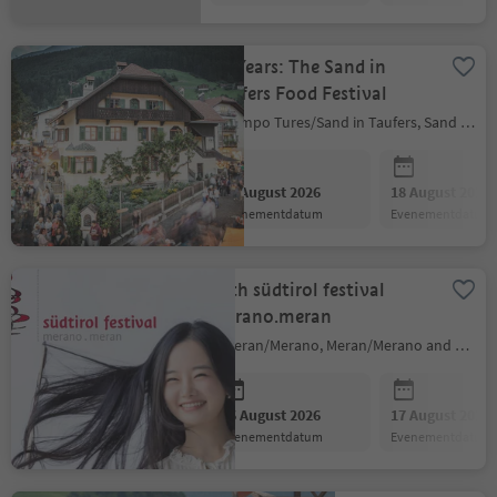
30 Years: The Sand in
Taufers Food Festival
Campo Tures/Sand in Taufers, Sand in Taufers/Campo Tures, Ahrntal/Valle Aurina
11 August 2026
18 August 2026
evenementdatum
evenementdatum
41th südtirol festival
merano.meran
Meran/Merano, Meran/Merano and environs
16 August 2026
17 August 2026
evenementdatum
evenementdatum