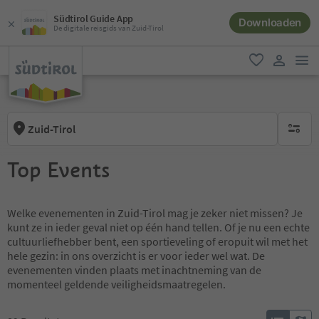
Südtirol Guide App
Downloaden
De digitale reisgids van Zuid-Tirol
men
favoriet
gebruike
Zuid-Tirol
geen act
Top Events
Welke evenementen in Zuid-Tirol mag je zeker niet missen? Je
kunt ze in ieder geval niet op één hand tellen. Of je nu een echte
cultuurliefhebber bent, een sportieveling of eropuit wil met het
hele gezin: in ons overzicht is er voor ieder wel wat. De
evenementen vinden plaats met inachtneming van de
momenteel geldende veiligheidsmaatregelen.