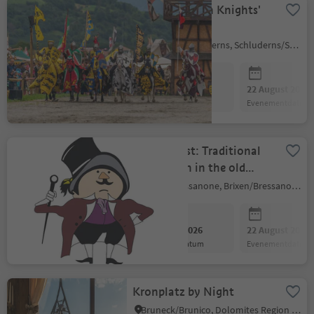
South Tyrolean Knights'
Festival
Sluderno/Schluderns, Schluderns/Sluderno, Vinschgau/Val Venosta
21 August 2026
22 August 2026
evenementdatum
evenementdatum
Altstadtfest: Traditional
celebration in the old
town
Brixen/Bressanone, Brixen/Bressanone and environs
21 August 2026
22 August 2026
evenementdatum
evenementdatum
Kronplatz by Night
Bruneck/Brunico, Dolomites Region Kronplatz/Plan de Corones