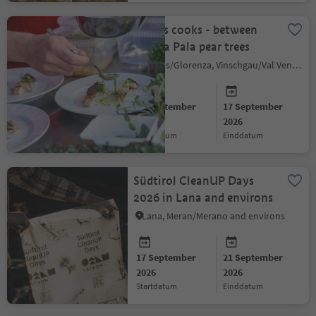
Glurns cooks - between
walls a Pala pear trees
Glurns/Glorenza, Vinschgau/Val Venosta
16 September
17 September
2026
2026
startdatum
einddatum
Südtirol CleanUP Days
2026 in Lana and environs
Lana, Meran/Merano and environs
17 September
21 September
2026
2026
startdatum
einddatum