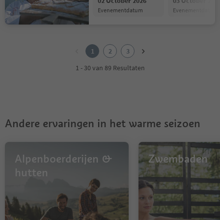
02 October 2026
03 October 202
evenementdatum
evenementdatum
1
2
1
2
3
3
1 - 30 van 89 Resultaten
Andere ervaringen in het warme seizoen
Alpenboerderijen &
Zwembaden
hutten