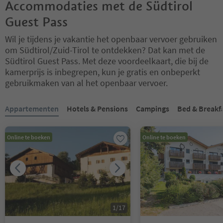
Accommodaties met de Südtirol
Guest Pass
Wil je tijdens je vakantie het openbaar vervoer gebruiken
om Südtirol/Zuid-Tirol te ontdekken? Dat kan met de
Südtirol Guest Pass. Met deze voordeelkaart, die bij de
kamerprijs is inbegrepen, kun je gratis en onbeperkt
gebruikmaken van al het openbaar vervoer.
U bevindt zich op een tabblad-slider. Selecteer een tabblad om de 
Appartementen
Hotels & Pensions
Campings
Bed & Breakf
Online te boeken
Online te boeken
1
/
17