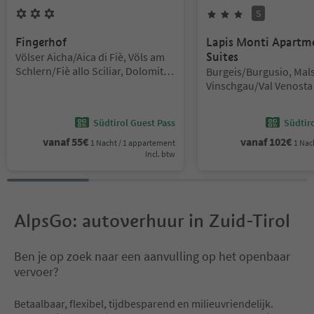
S
3
Bloemen
3
Sterren
Superior
Fingerhof
Lapis Monti Apartm
Locatie:
Völser Aicha/Aica di Fiè, Völs am
Suites
Schlern/Fiè allo Sciliar, Dolomites
Locatie:
Burgeis/Burgusio, Mals
Region Seiser Alm
Vinschgau/Val Venosta
Südtirol Guest Pass
Südtir
vanaf
55
€
vanaf
102
€
1 Nacht / 1 appartement
1 Nac
Incl. btw
AlpsGo: autoverhuur in Zuid-Tirol
Ben je op zoek naar een aanvulling op het openbaar
vervoer?
Betaalbaar, flexibel, tijdbesparend en milieuvriendelijk.