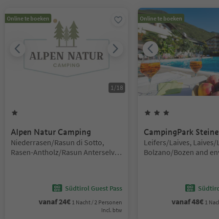
U bevindt zich op een tabblad-slider. Selecteer een tabblad om de 
Online te boeken
Online te boeken
1
/
18
1
Ster
3
Sterren
Alpen Natur Camping
CampingPark Steine
Locatie:
Locatie:
Niederrasen/Rasun di Sotto,
Leifers/Laives, Laives/
Rasen-Antholz/Rasun Anterselva,
Bolzano/Bozen and en
Dolomites Region Kronplatz/Plan
de Corones
Südtirol Guest Pass
Südtir
vanaf
24
€
vanaf
48
€
1 Nacht / 2 Personen
1 Nac
Incl. btw