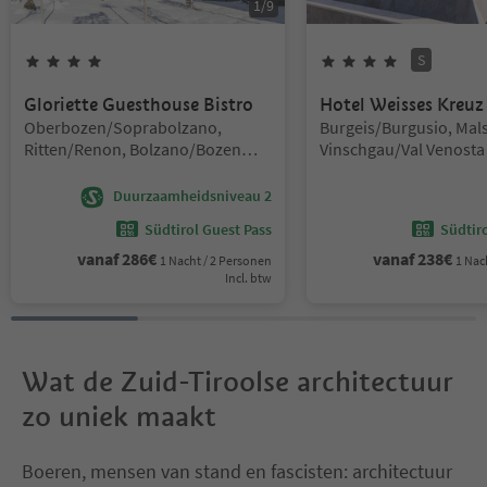
1
/
9
S
4
Sterren
4
Sterren
Superi
Gloriette Guesthouse Bistro
Hotel Weisses Kreuz
Locatie:
Locatie:
Oberbozen/Soprabolzano,
Burgeis/Burgusio, Mals
Ritten/Renon, Bolzano/Bozen
Vinschgau/Val Venosta
and environs
Duurzaamheidsniveau 2
Südtirol Guest Pass
Südtir
vanaf
286
€
vanaf
238
€
1 Nacht / 2 Personen
1 Nac
Incl. btw
Wat de Zuid-Tiroolse architectuur
zo uniek maakt
Boeren, mensen van stand en fascisten: architectuur