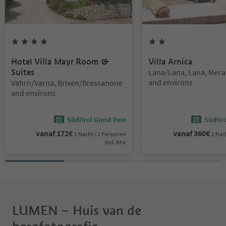
4
Sterren
2
Sterren
Hotel Villa Mayr Room &
Villa Arnica
Locatie:
Suites
Lana/Lana, Lana, Mer
Locatie:
and environs
Vahrn/Varna, Brixen/Bressanone
and environs
Südtirol Guest Pass
Südtir
vanaf
172
€
vanaf
360
€
1 Nacht / 2 Personen
1 Nac
Incl. btw
LUMEN – Huis van de