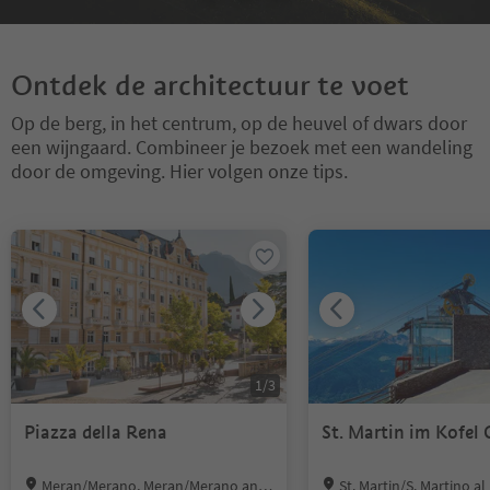
Ontdek de architectuur te voet
Op de berg, in het centrum, op de heuvel of dwars door
een wijngaard. Combineer je bezoek met een wandeling
door de omgeving. Hier volgen onze tips.
U bevindt zich op een tabblad-slider. Selecteer een tabblad om de 
1
/
3
Piazza della Rena
St. Martin im Kofel 
Location:
Location:
Meran/Merano, Meran/Merano and
St. Martin/S. Martino al