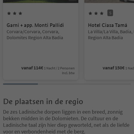
S
3
Sterren
3
Sterren
Superior
Garni + app. Monti Pallidi
Hotel Ciasa Tamá
Locatie:
Locatie:
Corvara/Corvara, Corvara,
La Villa/La Villa, Badia
Dolomites Region Alta Badia
Region Alta Badia
vanaf
114
€
vanaf
150
€
1 Nacht / 2 Personen
1 Nac
Incl. btw
De plaatsen in de regio
De zes Ladinische dorpen liggen in een breed, zonnig
bekken midden in de Dolomieten. De cultuur en de
Ladinische taal zijn hier diep geworteld, net als de liefde
voor en verbondenheid met de berg.