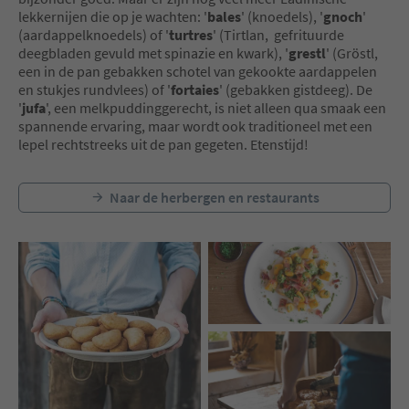
lekkernijen die op je wachten: '
bales
' (knoedels), '
gnoch
'
(aardappelknoedels) of '
turtres
' (Tirtlan, gefrituurde
deegbladen gevuld met spinazie en kwark), '
grestl
' (Gröstl,
een in de pan gebakken schotel van gekookte aardappelen
en stukjes rundvlees) of '
fortaies
' (gebakken gistdeeg). De
'
jufa
', een melkpuddinggerecht, is niet alleen qua smaak een
spannende ervaring, maar wordt ook traditioneel met een
lepel rechtstreeks uit de pan gegeten. Etenstijd!
Naar de herbergen en restaurants