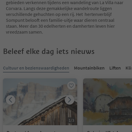
gebieden verkennen tijdens een wandeling van La Villa naar
Corvara. Langs deze gemakkelijke wandelroute liggen
verschillende gehuchten op een rij. Het hertenverblijf
Sompunt belooft een familie-uitje waar dieren centraal
staan. Meer dan 30 edelherten en damherten leven hier
vreedzaam samen.
Beleef elke dag iets nieuws
U bevindt zich op een tabblad-slider. Selecteer een tabblad om de 
Cultuur en bezienswaardigheden
Mountainbiken
Liften
Kl
1
/
3