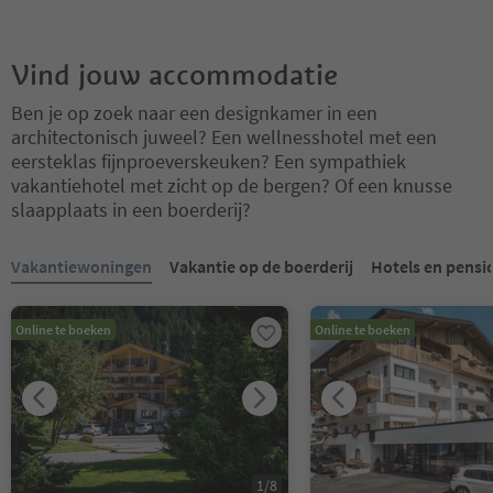
Vind jouw accommodatie
Ben je op zoek naar een designkamer in een
architectonisch juweel? Een wellnesshotel met een
eersteklas fijnproeverskeuken? Een sympathiek
vakantiehotel met zicht op de bergen? Of een knusse
slaapplaats in een boerderij?
U bevindt zich op een tabblad-slider. Selecteer een tabblad om de 
Vakantiewoningen
Vakantie op de boerderij
Hotels en pensi
Online te boeken
Online te boeken
1
/
8