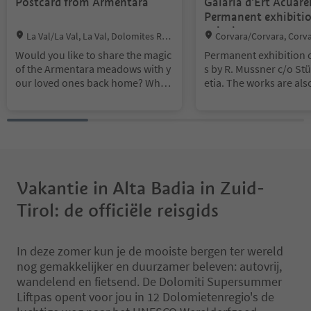
Postcard from Armentara
Galaria d'Ert Acuarei
Permanent exhibitio
paintings
Location:
Location:
La Val/La Val, La Val, Dolomites Regi
Corvara/Corvara, Corva
on Alta Badia
es Region Alta Badia
Would you like to share the magic
Permanent exhibition o
of the Armentara meadows with y
s by R. Mussner c/o Stü
our loved ones back home? Why n
etia. The works are also
ot do it in a romantic and old-fash
ioned way, by sending an illustrat
ed postcard? We have prepared a
special box in which we collect po
stcards that will be sent twice a ye
ar: with the first snowflakes and i
n early summer, with the first blos
Vakantie in Alta Badia in Zuid-
som. You don't even have to think
Tirol: de officiële reisgids
about the postage stamp, we post
it ourselves!
In deze zomer kun je de mooiste bergen ter wereld
nog gemakkelijker en duurzamer beleven: autovrij,
wandelend en fietsend. De Dolomiti Supersummer
Liftpas opent voor jou in 12 Dolomietenregio's de