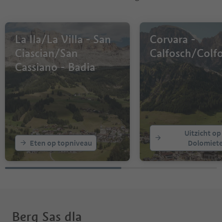
La Ila/La Villa - San
Corvara -
Ciascian/San
Calfosch/Colf
Cassiano - Badia
Uitzicht op
Eten op topniveau
Dolomiet
Berg Sas dla