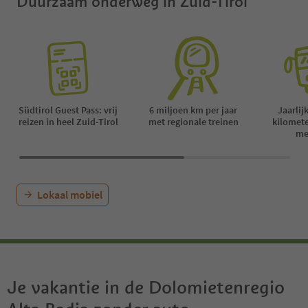
Duurzaam onderweg in Zuid-Tirol
Südtirol Guest Pass: vrij
6 miljoen km per jaar
Jaarlij
reizen in heel Zuid-Tirol
met regionale treinen
kilomet
me
Lokaal mobiel
Je vakantie in de Dolomietenregio