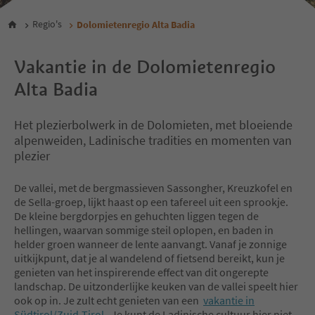
Regio's
Dolomietenregio Alta Badia
Vakantie in de Dolomietenregio
Alta Badia
Het plezierbolwerk in de Dolomieten, met bloeiende
alpenweiden, Ladinische tradities en momenten van
plezier
De vallei, met de bergmassieven Sassongher, Kreuzkofel en
de Sella-groep, lijkt haast op een tafereel uit een sprookje.
De kleine bergdorpjes en gehuchten liggen tegen de
hellingen, waarvan sommige steil oplopen, en baden in
helder groen wanneer de lente aanvangt. Vanaf je zonnige
uitkijkpunt, dat je al wandelend of fietsend bereikt, kun je
genieten van het inspirerende effect van dit ongerepte
landschap. De uitzonderlijke keuken van de vallei speelt hier
ook op in. Je zult echt genieten van een
vakantie in
Südtirol/Zuid-Tirol
. Je kunt de Ladinische cultuur hier niet