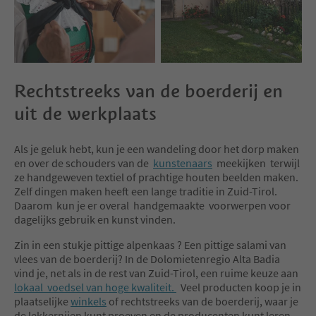
Museum where you can immerse
https://shop.moviment
yourself in the history, culture
search=+Moviment+dl
and traditions of the Ladin
people.
Itinerary: Museum Ladin Ciastel
Rechtstreeks van de boerderij en
de Tor - SMACH. Val dl'Ert - return
uit de werkplaats
Difficulty: easy
Meeting: 10.00 a.m. San Martino -
Museum Ladin Ciastel de Tor
Als je geluk hebt, kun je een wandeling door het dorp maken
Duration: approx. 2.5 hours
en over de schouders van de
kunstenaars
meekijken terwijl
Altitude diff.: ↑↓ approx. 260 m
ze handgeweven textiel of prachtige houten beelden maken.
Distance: approx. 4 km
Zelf dingen maken heeft een lange traditie in Zuid-Tirol.
Daarom kun je er overal handgemaakte voorwerpen voor
Information and reservation at
dagelijks gebruik en kunst vinden.
the tourist offices or online by the
day before (limited places).
Zin in een stukje
pittige alpenkaas ? Een pittige salami van
vlees van de boerderij? In de Dolomietenregio Alta Badia
vind je, net als in de rest van Zuid-Tirol, een ruime keuze aan
lokaal voedsel van hoge kwaliteit.
Veel producten koop je in
plaatselijke
winkels
of rechtstreeks van de boerderij, waar je
de lekkernijen kunt proeven en de producenten kunt leren