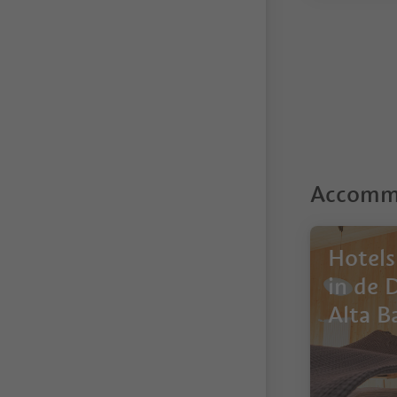
1
Accommo
Hotels
in de 
Alta B