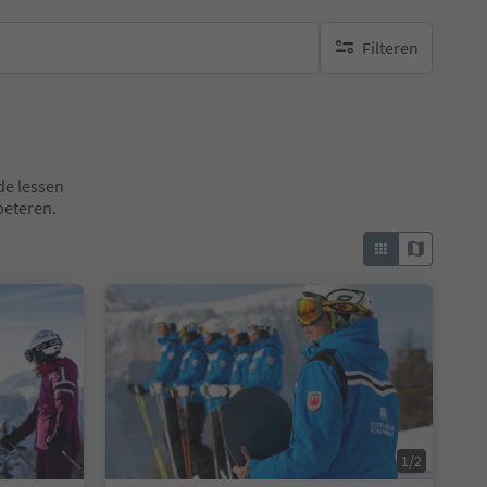
Filteren
geen actieve filters
de lessen
beteren.
1/2