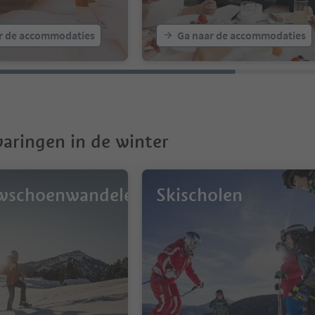
r de accommodaties
Ga naar de accommodaties
aringen in de winter
wschoenwandelen
Skischolen