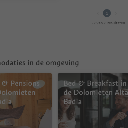
1
1 - 7 van 7 Resultaten
daties in de omgeving
 & Pensions
Bed & Breakfast in
Dolomieten
de Dolomieten Alt
adia
Badia