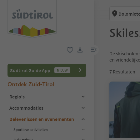
Dolomiete
Skile
menulink
De skischolen
favoriet
gebruikerslink
en vriendelijk
Südtirol Guide App
NIEUW
7
Resultaten
Ontdek Zuid-Tirol
Regio's
Accommodaties
Belevenissen en evenementen
Sportieve activiteiten
In de natuur