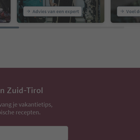
Advies van een expert
Voel d
in Zuid-Tirol
vang je vakantietips,
ische recepten.