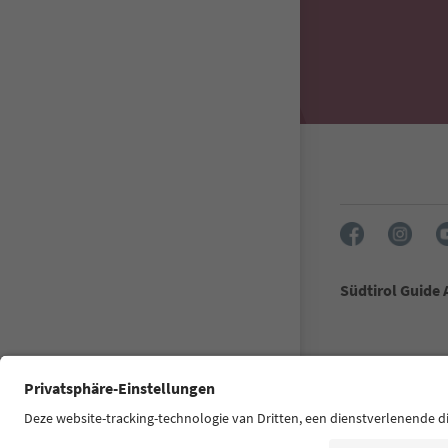
Südtirol Guide
FAQ
Contactg
South Tyrol 