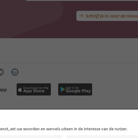
Schrijf je in voor de nieu
 App
egevens
Pers
MICE
Privacybeleid
Algemene voorwaarden
I
B2B