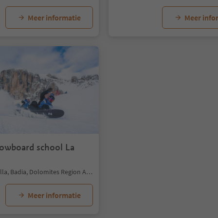
Meer informatie
Meer info
nowboard school La
La Villa/La Villa, Badia, Dolomites Region Alta Badia
Meer informatie