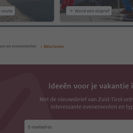
e route
Word een skiprof
ssen en evenementen
Skischolen
Ideeën voor je vakantie 
Met de nieuwsbrief van Zuid-Tirol ont
interessante evenementen en typ
E-mailadres