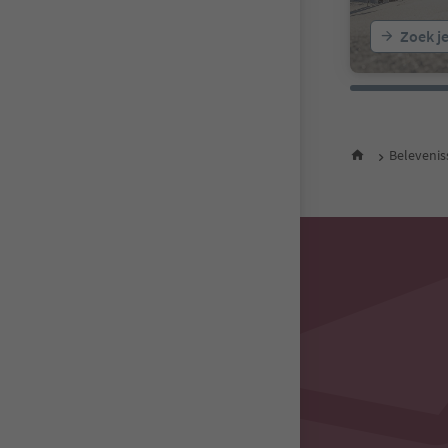
Zoek j
Beleveni