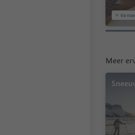
Ga naa
Meer erv
Sneeu