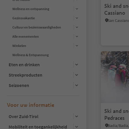
Ski and s
Wellness en ontspanning
Cassiano
Gezinsvakantie
Cultuur en bezienswaardigheden
Alle evenementen
Winkelen
Wellness & Entspannung
Eten en drinken
Streekproducten
Seizoenen
Voor uw informatie
Ski and s
Over Zuid-Tirol
Pedraces
Mobiliteit en toegankelijkheid