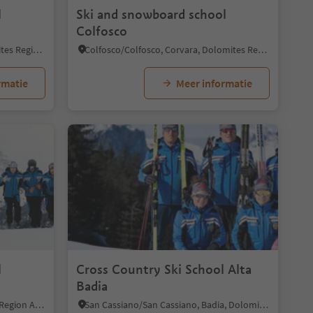
l
Ski and snowboard school
Colfosco
Corvara/Corvara, Corvara, Dolomites Region Alta Badia
Colfosco/Colfosco, Corvara, Dolomites Region Alta Badia
rmatie
Meer informatie
1/5
l
Cross Country Ski School Alta
Badia
La Villa/La Villa, Badia, Dolomites Region Alta Badia
San Cassiano/San Cassiano, Badia, Dolomites Region Alta Badia