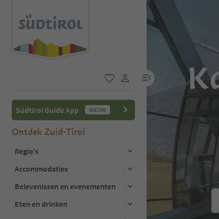
Ka
menulink
favoriet
gebruikerslink
Südtirol Guide App
NIEUW
Ontdek Zuid-Tirol
Regio's
Accommodaties
Belevenissen en evenementen
Eten en drinken