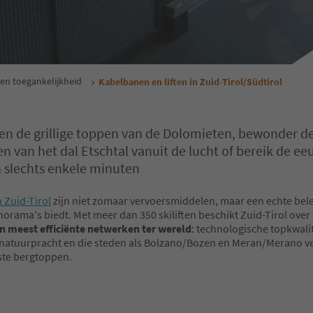
 en toegankelijkheid
Kabelbanen en liften in Zuid-Tirol/Südtirol
en de grillige toppen van de Dolomieten, bewonder d
n van het dal Etschtal vanuit de lucht of bereik de e
in slechts enkele minuten
n Zuid-Tirol
zijn niet zomaar vervoersmiddelen, maar een echte bele
norama's biedt. Met meer dan 350 skiliften beschikt Zuid-Tirol over
 meest efficiënte netwerken ter wereld
: technologische topkwalit
 natuurpracht en die steden als Bolzano/Bozen en Meran/Merano v
ste bergtoppen.