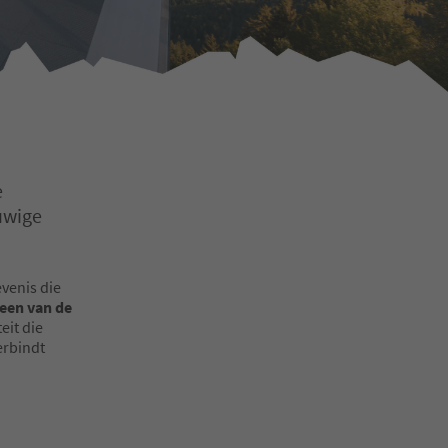
e
euwige
venis die
een van de
eit die
erbindt