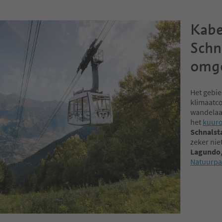
Kabe
Schn
omg
Het gebi
klimaatco
wandelaar
het
kuur
Schnalst
zeker nie
Lagundo,
Natuurpa