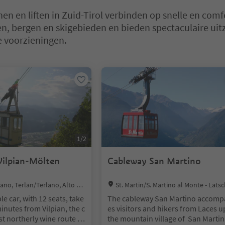
en en liften in Zuid-Tirol verbinden op snelle en com
ien, bergen en skigebieden en bieden spectaculaire uit
 voorzieningen.
 op een tabblad-slider. Selecteer een tabblad om de inhoud te bekijk
1
/
2
Vilpian-Mölten
Cableway San Martino
Location:
iano, Terlan/Terlano, Alto Ad
St. Martin/S. Martino al Monte - Lats
aces, Latsch/Laces, Vinschgau/Val Veno
ble car, with 12 seats, take
The cableway San Martino accomp
minutes from Vilpian, the c
es visitors and hikers from Laces u
st northerly wine route (2
the mountain village of San Martin