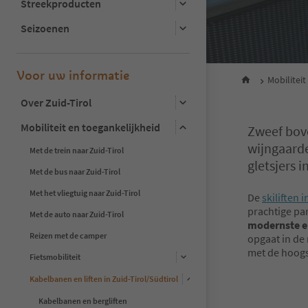
Streekproducten
Seizoenen
Voor uw informatie
Mobiliteit
Over Zuid-Tirol
Mobiliteit en toegankelijkheid
Zweef bov
wijngaarde
Met de trein naar Zuid-Tirol
gletsjers 
Met de bus naar Zuid-Tirol
Met het vliegtuig naar Zuid-Tirol
De
skiliften i
prachtige pa
Met de auto naar Zuid-Tirol
modernste en
Reizen met de camper
opgaat in de
met de hoog
Fietsmobiliteit
Kabelbanen en liften in Zuid-Tirol/Südtirol
Kabelbanen en bergliften