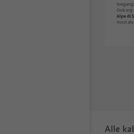
toegangs
Ook erg 
Alpe di S
must als
Alle ka