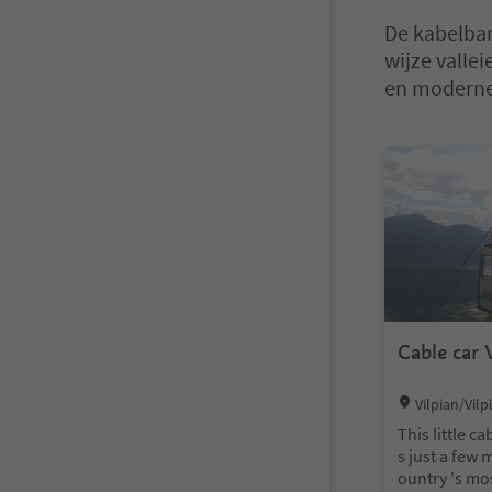
De kabelban
wijze valle
en moderne
U bevindt zich
Cable car 
Location:
Vilpian/Vilp
ige Wine Road
This little ca
s just a few 
ountry 's mo