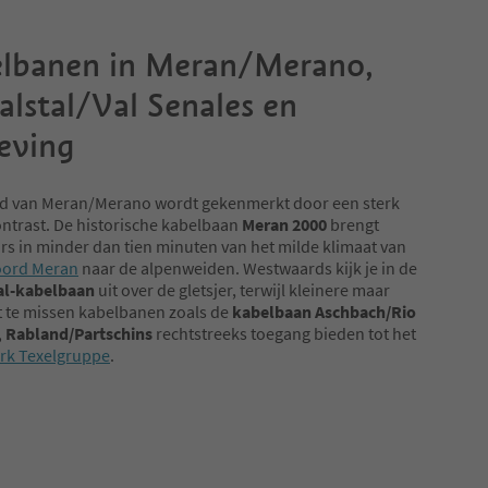
lbanen in Meran/Merano,
alstal/Val Senales en
eving
ed van Meran/Merano wordt gekenmerkt door een sterk
ntrast. De historische kabelbaan
Meran 2000
brengt
s in minder dan tien minuten van het milde klimaat van
oord Meran
naar de alpenweiden. Westwaards kijk je in de
al-kabelbaan
uit over de gletsjer, terwijl kleinere maar
t te missen kabelbanen zoals de
kabelbaan Aschbach/Rio
 Rabland/Partschins
rechtstreeks toegang bieden tot het
rk Texelgruppe
.