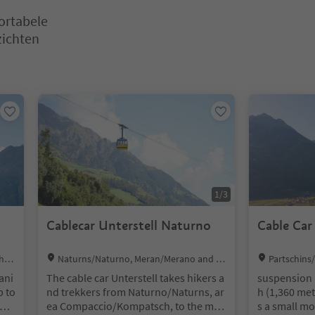
fortabele
zichten
en. Druk op Enter of Spatie om een kaart in de slider te openen. Dr
1
/
3
Cablecar Unterstell Naturno
Cable Car
Location:
Location:
ch/L
Naturns/Naturno, Meran/Merano and en
Partschins
sta
virons
environs
ani
The cable car Unterstell takes hikers a
suspension 
p to
nd trekkers from Naturno/Naturns, ar
h (1,360 met
o i
ea Compaccio/Kompatsch, to the mou
s a small mo