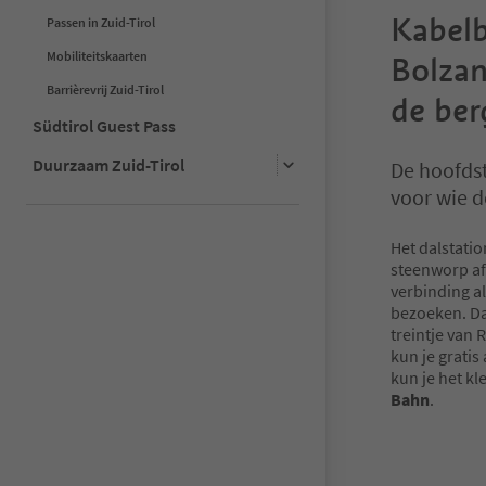
Kabelb
Passen in Zuid-Tirol
Mobiliteitskaarten
Bolzan
Barrièrevrij Zuid-Tirol
de ber
Südtirol Guest Pass
Duurzaam Zuid-Tirol
De hoofdst
voor wie d
Het dalstati
steenworp af
verbinding al
bezoeken. Da
treintje van 
kun je gratis
kun je het k
Bahn
.