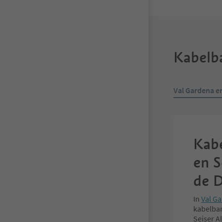
Kabelba
Val Gardena en
Kabe
en S
de 
In
Val G
kabelban
Seiser A