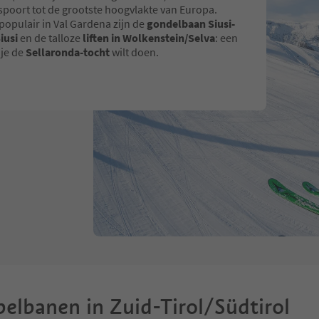
poort tot de grootste hoogvlakte van Europa.
populair in Val Gardena zijn de
gondelbaan Siusi-
iusi
en de talloze
liften in Wolkenstein/Selva
: een
 je de
Sellaronda-tocht
wilt doen.
belbanen in Zuid-Tirol/Südtirol