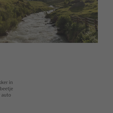
kker in
 beetje
r auto
en. Druk op Enter of Spatie om een kaart in de slider te openen. Dr