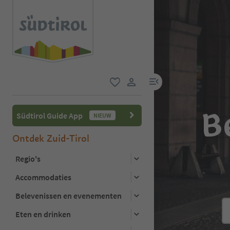
menulink
favoriet
gebruikerslink
B
Südtirol Guide App
NIEUW
Ontdek Zuid-Tirol
Regio's
Accommodaties
Belevenissen en evenementen
Eten en drinken