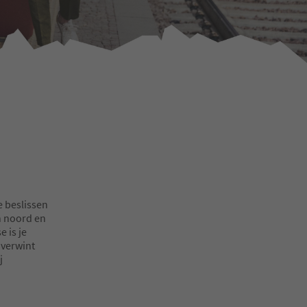
e beslissen
n noord en
 is je
overwint
j