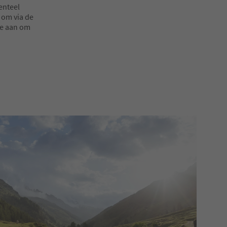
enteel
 om via de
je aan om