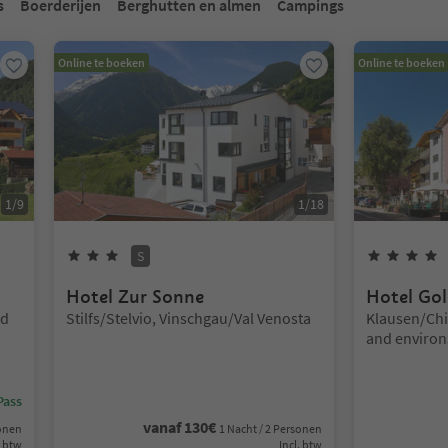
s
Boerderijen
Berghutten en almen
Campings
Online te boeken
Online te boeken
1
/
9
1
/
18
3
Sterren
Superior
S
Hotel Zur Sonne
Hotel Gol
Locatie:
Locatie:
nd
Stilfs/Stelvio, Vinschgau/Val Venosta
Klausen/Chi
and environ
Pass
vanaf
130
€
sonen
1 Nacht / 2 Personen
. btw
Incl. btw