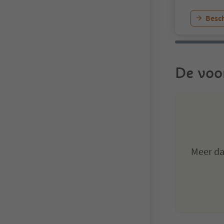
Besch
De voo
Meer d