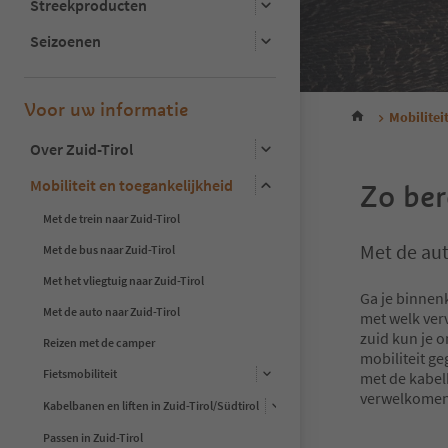
Streekproducten
Seizoenen
Voor uw informatie
Mobilitei
Over Zuid-Tirol
Mobiliteit en toegankelijkheid
Zo ber
Met de trein naar Zuid-Tirol
Met de aut
Met de bus naar Zuid-Tirol
Met het vliegtuig naar Zuid-Tirol
Ga je binnen
Met de auto naar Zuid-Tirol
met welk verv
zuid kun je o
Reizen met de camper
mobiliteit g
Fietsmobiliteit
met de kabelb
verwelkomen
Kabelbanen en liften in Zuid-Tirol/Südtirol
Passen in Zuid-Tirol