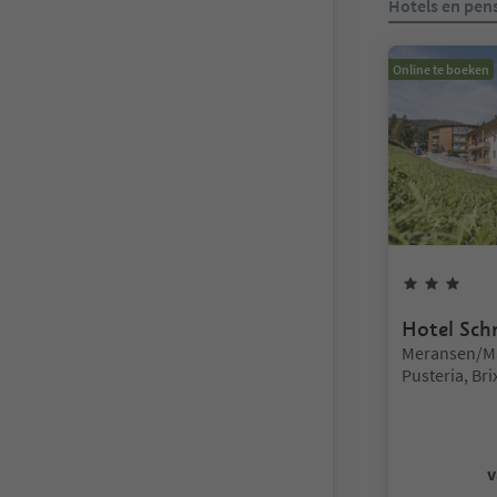
Hotels en pen
Online te boeken
3
Ste
Hotel Sch
Locatie:
Meransen/Ma
Pusteria, Br
environs
v