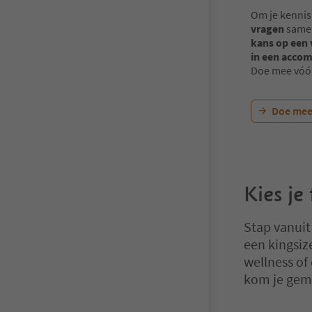
Om je kennis
vragen
samen
kans op een 
in een accom
Doe mee vóó
Doe mee
Kies je
Stap vanuit
een kingsiz
wellness of
kom je gem
U bevindt zich