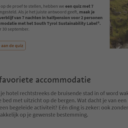
 op de proef te stellen, hebben we
een quiz met 7
gesteld. Als je het juiste antwoord geeft,
maak je
verblijf van 7 nachten in halfpension voor 2 personen
modatie met het South Tyrol Sustainability Label®.
r 30 september.
 aan de quiz
 favoriete accommodatie
 je hotel rechtstreeks de bruisende stad in of word wa
e bed met uitzicht op de bergen. Wat dacht je van een
 een begeleide activiteit? Eén ding is zeker: ook zonde
akkelijk op je gewenste bestemming.
 op een tabblad-slider. Selecteer een tabblad om de inhoud te bekijk