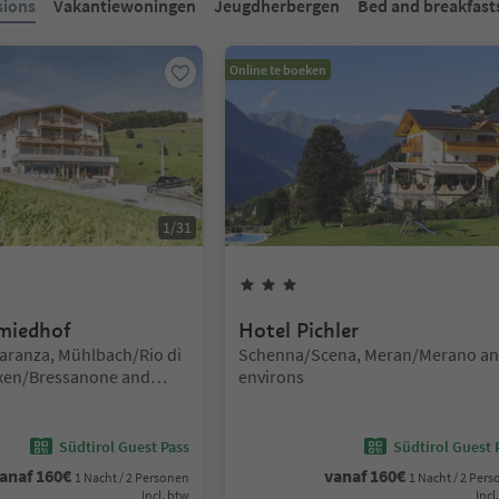
sions
Vakantiewoningen
Jeugdherbergen
Bed and breakfast
Online te boeken
1
/
31
rren
3
Sterren
miedhof
Hotel Pichler
Locatie:
ranza, Mühlbach/Rio di
Schenna/Scena, Meran/Merano a
ixen/Bressanone and
environs
Südtirol Guest Pass
Südtirol Guest 
anaf
160
€
vanaf
160
€
1 Nacht / 2 Personen
1 Nacht / 2 Per
Incl. btw
Incl