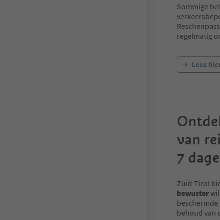
Sommige bela
verkeersbeper
Reschenpass,
regelmatig o
Lees hie
Ontde
van re
7 dage
Zuid-Tirol bi
bewuster
wil
beschermde n
behoud van d