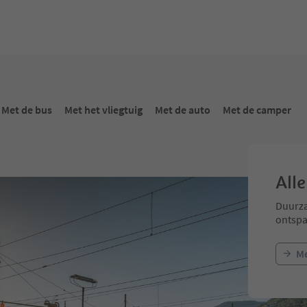
Met de bus
Met het vliegtuig
Met de auto
Met de camper
Alle
Duurza
ontspa
Me