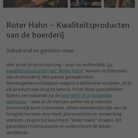
ducts and a small snack in our win
e cellar. Appointments upon requ
est! Participation fee € 15,00 per p
erson (at least 5 participants).
Roter Hahn – Kwaliteitsproducten
van de boerderij
Deksel eraf en genieten maar
Hier proef je de oorsprong – puur en authentiek.
De
kwaliteitsproducten van "Roter Hahn"
komen rechtstreeks
van de boerderij. Met passie gemaakt door
boerengemeenschappen volgens traditionele recepten, zit in
elk product veel zorg en kennis. Proef deze specialiteiten
tijdens een vakantie op de
boerderij of in landelijke
taveernes
– waar je de mensen achter de producten
persoonlijk kunt ontmoeten. Alleen boerderijen die aan de
hoogste normen voor teelt, dierenwelzijn en verwerking
voldoen, mogen het keurmerk "Roter Hahn" dragen. Dit
garandeert transparantie en ondersteunt de lokale
landbouw.