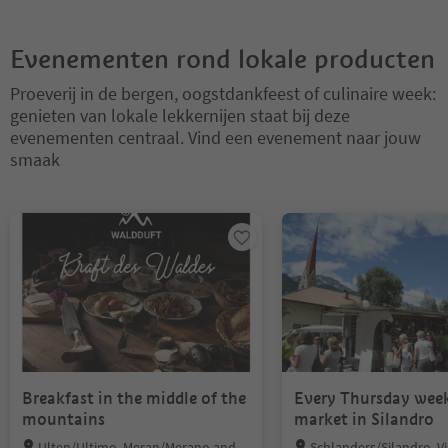
Evenementen rond lokale producten
Proeverij in de bergen, oogstdankfeest of culinaire week:
genieten van lokale lekkernijen staat bij deze
evenementen centraal. Vind een evenement naar jouw
smaak
U bevindt zich op een tabblad-slider. Selecteer een tabblad om de 
Breakfast in the middle of the
Every Thursday wee
mountains
market in Silandro
Location:
Location:
Ulten/Ultimo, Meran/Merano and e
Schlanders/Silandro, V