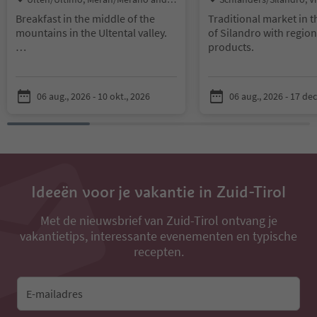
nvirons
Venosta
Breakfast in the middle of the
Traditional market in t
mountains in the Ultental valley.
of Silandro with region
products.
Information:
- Breakfast on the Kaserfeld Alm
in the Ultental valley
06 aug., 2026 - 10 okt., 2026
06 aug., 2026 - 17 dec
- Every Thursday, Friday and
Saturday
- With or without a guided tour to
the Kaserfeld Alm
- Reservation required: Daniela -
+39 339 73 11 731
Ideeën voor je vakantie in Zuid-Tirol
Met de nieuwsbrief van Zuid-Tirol ontvang je
vakantietips, interessante evenementen en typische
recepten.
E-mailadres