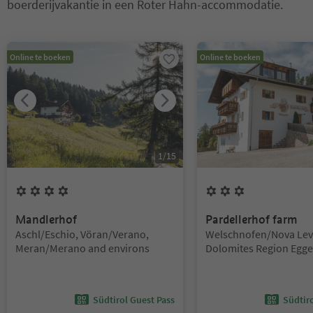
boerderijvakantie in een Roter Hahn-accommodatie.
U bevindt zich op een tabblad-slider. Selecteer een tabblad om de 
Online te boeken
Online te boeken
1
/
15
4
Bloemen
3
Bloemen
Mandlerhof
Pardellerhof farm
Locatie:
Locatie:
Aschl/Eschio, Vöran/Verano,
Welschnofen/Nova Lev
Meran/Merano and environs
Dolomites Region Egge
Südtirol Guest Pass
Südtir