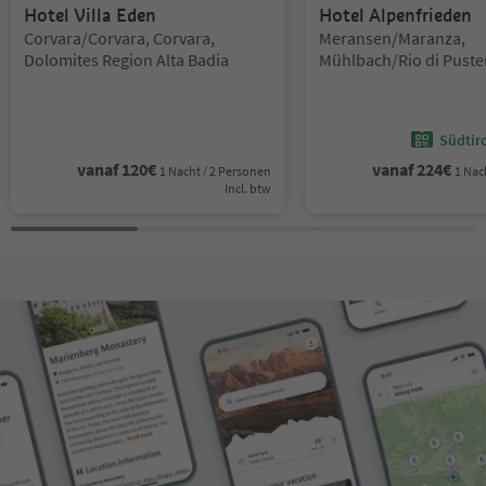
Hotel Villa Eden
Hotel Alpenfrieden
Locatie:
Locatie:
Corvara/Corvara, Corvara,
Meransen/Maranza,
Dolomites Region Alta Badia
Mühlbach/Rio di Puster
Brixen/Bressanone and
Südtir
vanaf
120
€
vanaf
224
€
1 Nacht / 2 Personen
1 Nac
Incl. btw