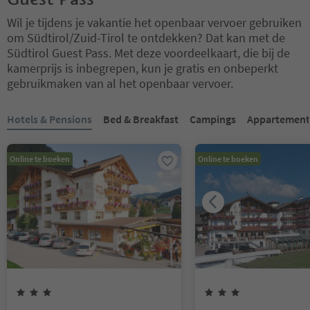
Wil je tijdens je vakantie het openbaar vervoer gebruiken
om Südtirol/Zuid-Tirol te ontdekken? Dat kan met de
Südtirol Guest Pass. Met deze voordeelkaart, die bij de
kamerprijs is inbegrepen, kun je gratis en onbeperkt
gebruikmaken van al het openbaar vervoer.
U bevindt zich op een tabblad-slider. Selecteer een tabblad om de 
Hotels & Pensions
Bed & Breakfast
Campings
Appartemen
Online te boeken
Online te boeken
3
Sterren
3
Sterren