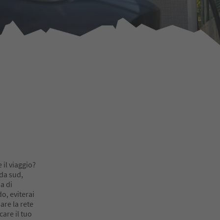
a
 il viaggio?
 da sud,
a di
o, eviterai
sare la rete
care il tuo