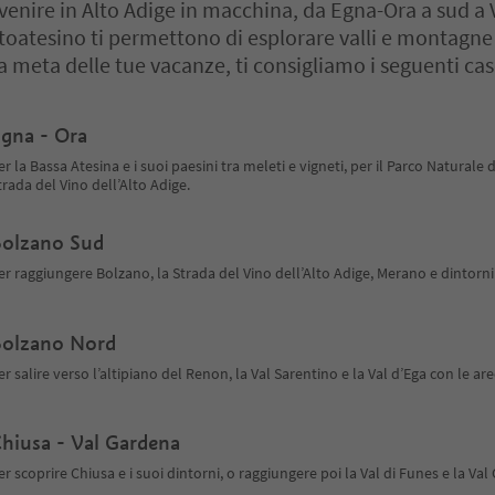
 venire in Alto Adige in macchina, da Egna-Ora a sud a V
altoatesino ti permettono di esplorare valli e montagne
a meta delle tue vacanze, ti consigliamo i seguenti case
gna - Ora
er la Bassa Atesina e i suoi paesini tra meleti e vigneti, per il Parco Natural
trada del Vino dell’Alto Adige.
olzano Sud
er raggiungere Bolzano, la Strada del Vino dell’Alto Adige, Merano e dintorni
olzano Nord
er salire verso l’altipiano del Renon, la Val Sarentino e la Val d’Ega con le a
hiusa - Val Gardena
er scoprire Chiusa e i suoi dintorni, o raggiungere poi la Val di Funes e la Va