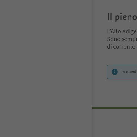
Il pieno
L’Alto Adige
Sono sempre 
di corrente 
Ti trovi su un 
In quest