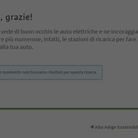
, grazie!
 vede di buon occhio le auto elettriche e ne incoraggia
più numerose, infatti, le stazioni di ricarica per fare 
alla tua auto.
cursore a schede. Seleziona una scheda per visualizzarne il contenut
o momento non troviamo risultati per questa ricerca.
Alto Adige Sostenibi