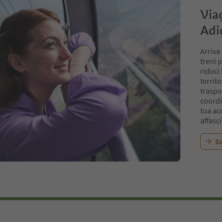
Via
Adi
Arriva
treni p
riduci
territ
traspo
coordi
tua ac
affasc
Sc