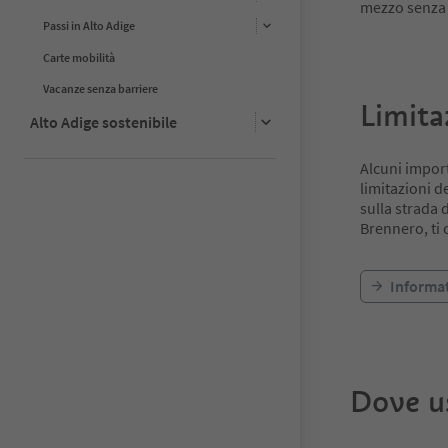
mezzo senza 
Passi in Alto Adige
Carte mobilità
Vacanze senza barriere
Limitaz
Alto Adige sostenibile
Alcuni import
limitazioni d
sulla strada 
Brennero, ti 
Informat
Dove us