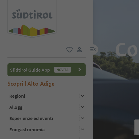
Co
menu link
favoriti
user link
Südtirol Guide App
NOVITÀ
Scopri l'Alto Adige
Regioni
Alloggi
Esperienze ed eventi
Enogastronomia