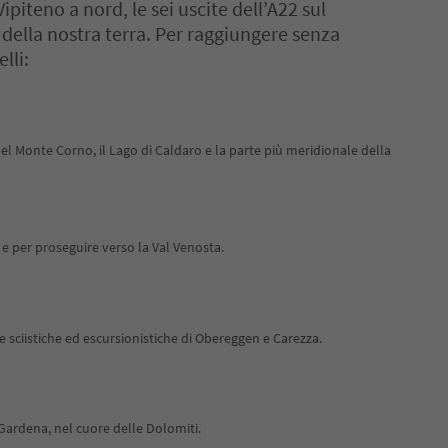
ipiteno a nord, le sei uscite dell’A22 sul
 della nostra terra. Per raggiungere senza
lli:
e del Monte Corno, il Lago di Caldaro e la parte più meridionale della
 e per proseguire verso la Val Venosta.
ree sciistiche ed escursionistiche di Obereggen e Carezza.
l Gardena, nel cuore delle Dolomiti.