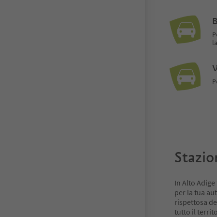
B
P
l
V
P
Stazion
In Alto Adige 
per la tua au
rispettosa de
tutto il terri