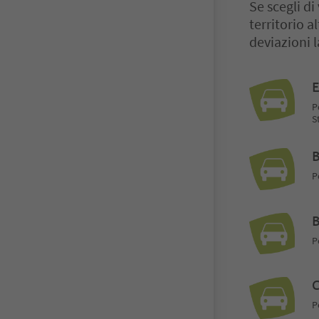
Se scegli di
territorio 
deviazioni l
E
P
S
B
P
B
P
C
P