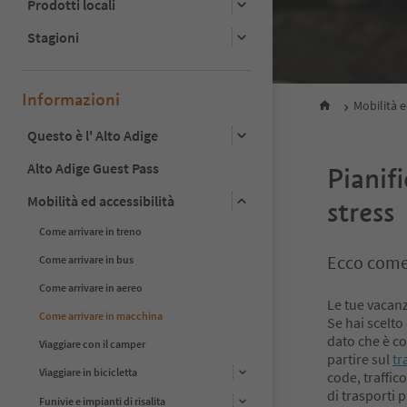
Prodotti locali
Stagioni
Informazioni
Mobilità e
Questo è l' Alto Adige
Alto Adige Guest Pass
Pianifi
Mobilità ed accessibilità
stress
Come arrivare in treno
Ecco come
Come arrivare in bus
Come arrivare in aereo
Le tue vacanz
Come arrivare in macchina
Se hai scelto
dato che è co
Viaggiare con il camper
partire sul
tr
Viaggiare in bicicletta
code, traffico
di trasporti p
Funivie e impianti di risalita