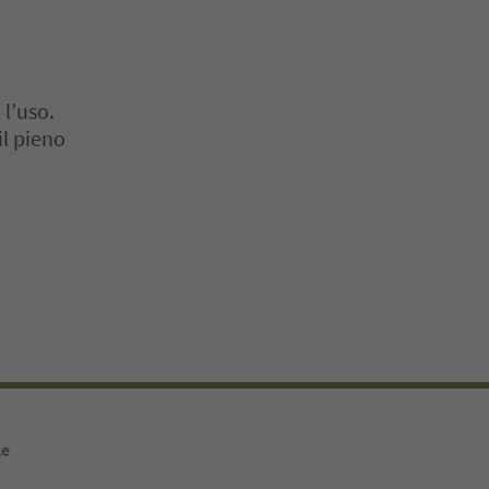
 l’uso.
il pieno
o. Premi Invio o Spazio per entrare nella scheda del cursore. Premi 
le