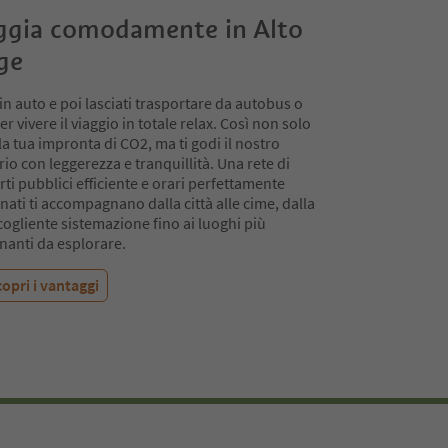
ggia comodamente in Alto
ge
 in auto e poi lasciati trasportare da autobus o
er vivere il viaggio in totale relax. Così non solo
 la tua impronta di CO2, ma ti godi il nostro
orio con leggerezza e tranquillità. Una rete di
rti pubblici efficiente e orari perfettamente
nati ti accompagnano dalla città alle cime, dalla
cogliente sistemazione fino ai luoghi più
inanti da esplorare.
opri i vantaggi