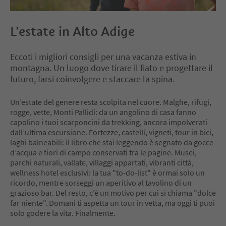
L’estate in Alto Adige
Eccoti i migliori consigli per una vacanza estiva in
montagna. Un luogo dove tirare il fiato e progettare il
futuro, farsi coinvolgere e staccare la spina.
Un’estate del genere resta scolpita nel cuore. Malghe, rifugi,
rogge, vette, Monti Pallidi: da un angolino di casa fanno
capolino i tuoi scarponcini da trekking, ancora impolverati
dall’ultima escursione. Fortezze, castelli, vigneti, tour in bici,
laghi balneabili: il libro che stai leggendo è segnato da gocce
d’acqua e fiori di campo conservati tra le pagine. Musei,
parchi naturali, vallate, villaggi appartati, vibranti città,
wellness hotel esclusivi: la tua "to-do-list" è ormai solo un
ricordo, mentre sorseggi un aperitivo al tavolino di un
grazioso bar. Del resto, c’è un motivo per cui si chiama "dolce
far niente". Domani ti aspetta un tour in vetta, ma oggi ti puoi
solo godere la vita. Finalmente.