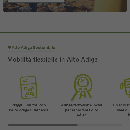
Alto Adige Sostenibile
Mobilità flessibile in Alto Adige
Viaggi illimitati con
4 linee ferroviarie locali
Un solo b
l’Alto Adige Guest Pass
per esplorare l'Alto
linee di
Adige
f