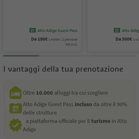
Alto Adige Guest Pass
Alto Adi
Da
198
€
Da
500
€
1 notte / 2 persone
1 no
IVA incl.
I vantaggi della tua prenotazione
Oltre
10.000
alloggi tra cui scegliere
Alto Adige Guest Pass
incluso
da oltre il 90%
delle strutture
La piattaforma ufficiale per il
turismo
in Alto
Adige