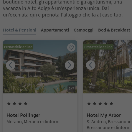
boutique hotel, gli appartamenti o gli agriturismi, una
vacanza in Alto Adige è un’esperienza unica. Dai
un'occhiata qui e prenota l'alloggio che fa al caso tuo.
Ti trovi su un cursore a schede. Seleziona una scheda per visualiz
Hotel & Pensioni
Appartamenti
Campeggi
Bed & Breakfast
Prenotabile online
Prenotabile online
1
/
7
4
Stelle
5
Stelle
Hotel Pollinger
Hotel My Arbor
Posizione:
Posizione:
Merano, Merano e dintorni
S. Andrea, Bressanone
Bressanone e dintorni