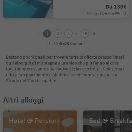
Da 130€
1 notte / 2 persone IVA incl.
1
2
...
1
2
3
15
3
4
1 - 30 di 425 risultati
5
6
Bastano pochi passi per trovare tutte le offerte presso i masi
7
e gli alberghi di montagna a Brunico che più fanno al caso
8
tuo. Un’interessante alternativa al classico hotel! Seleziona i
9
filtri a tuo piacimento e affidati a recensioni verificate. La
10
Strada del Vino ti aspetta!
11
12
13
Altri alloggi
14
15
Hotel & Pensioni
Bed & Breakfa