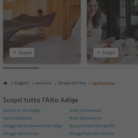
Scopri
Scopri
Stagioni
Autunno
Strada del Vino
Agriturismo
Scopri tutto l'Alto Adige
Ostello in Alto Adige
Hotel Val Venosta
Hotel Dobbiaco
Hotel Bressanone
Alloggi Senza Barriere Alto Adige
Appartamenti Monguelfo
Alloggi Valle Aurina
Alloggi Prato allo Stelvio