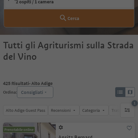
2 ospiti / 1 camera
Cerca
Tutti gli Agriturismi sulla Strada
del Vino
425
Risultati
- Alto Adige
Consigliati
Ordina:
1
Alto Adige Guest Pass
Recensioni
Categoria
Trattamento
1 filtro 
Prenotabile online
Ansitz Bernard