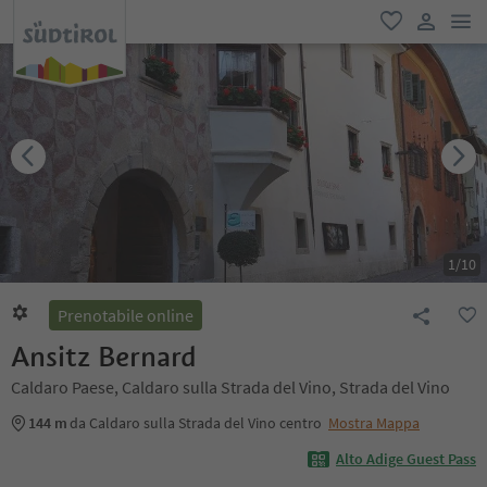
men
favoriti
user lin
1
/
10
Prenotabile online
Ansitz Bernard
Caldaro Paese, Caldaro sulla Strada del Vino, Strada del Vino
144 m
da Caldaro sulla Strada del Vino centro
Mostra Mappa
Alto Adige Guest Pass