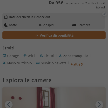
Da
95
€
1 appartamento / 1 notte / 2 ospiti
IVA incl.
Modifica i dettagli della prenotazione
Date del check-in e check-out
notte
2
ospiti
1
camera
Verifica disponibilità
Servizi
Garage
WiFi
Ciclisti
Zona tranquilla
Maso frutticolo
Servizio navetta
+ altri 5
Esplora le camere