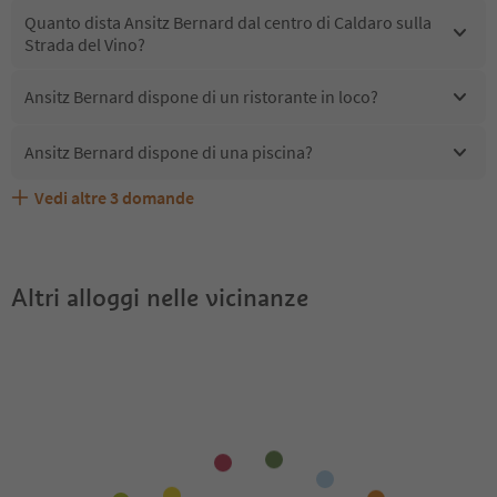
Quanto dista Ansitz Bernard dal centro di Caldaro sulla
Strada del Vino?
Ansitz Bernard dispone di un ristorante in loco?
Ansitz Bernard dispone di una piscina?
Vedi altre
3
domande
Quali servizi/attività sono disponibili presso Ansitz
Gli ospiti di Ansitz Bernard ricevono l'Alto Adige Guest
Ansitz Bernard accetta animali domestici?
Bernard?
Pass?
Altri alloggi nelle vicinanze