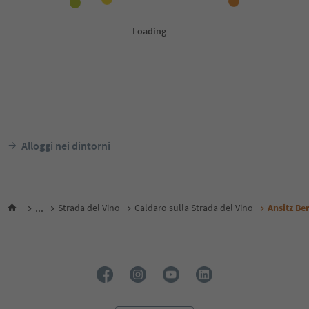
Alloggi nei dintorni
...
Strada del Vino
Caldaro sulla Strada del Vino
Ansitz Be