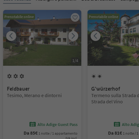
Prenotabile online
Prenotabile online
1
/
4
3
Fiori
2
Soli
Feldbauer
G'würzerhof
Posizione:
Posizione:
Tesimo, Merano e dintorni
Termeno sulla Strada d
Strada del Vino
Alto Adige Guest Pass
Alto Adi
Da
85
€
Da
81
€
1 notte / 1 appartamento
1 notte /
IVA incl.