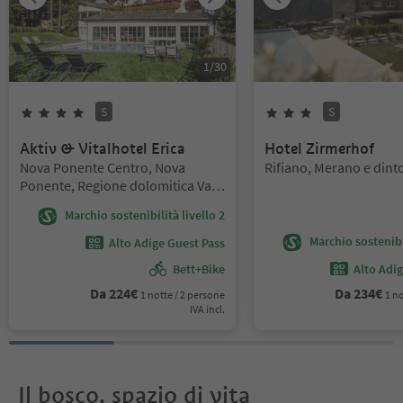
1
/
30
S
S
4
Stelle
Superior
3
Stelle
Superior
Aktiv & Vitalhotel Erica
Hotel Zirmerhof
Posizione:
Posizione:
Nova Ponente Centro, Nova
Rifiano, Merano e dint
Ponente, Regione dolomitica Val
d'Ega
Marchio sostenibilità livello 2
Marchio sostenibil
Alto Adige Guest Pass
Bett+Bike
Alto Adi
Da
224
€
Da
234
€
1 notte / 2 persone
1 no
IVA incl.
Il bosco, spazio di vita