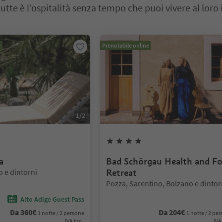
tte è l’ospitalità senza tempo che puoi vivere al loro 
cursore a schede. Seleziona una scheda per visualizzarne il contenut
e
Prenotabile online
1
/
2
4
Stelle
a
Bad Schörgau Health and F
 e dintorni
Retreat
Posizione:
Pozza, Sarentino, Bolzano e dintor
Alto Adige Guest Pass
Da
360
€
Da
204
€
1 notte / 2 persone
1 notte / 2 pe
IVA incl.
IVA