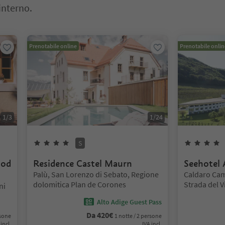
interno.
o. Premi Invio o Spazio per entrare nella scheda del cursore. Premi 
Prenotabile online
Prenotabile onlin
1
/
3
1
/
24
4
Stelle
Superior
S
ood
Residence Castel Maurn
Seehotel
Posizione:
Posizione:
Palù, San Lorenzo di Sebato, Regione
Caldaro Camp
dolomitica Plan de Corones
Strada del V
ni
Alto Adige Guest Pass
Da
420
€
rsone
1 notte / 2 persone
 incl.
IVA incl.