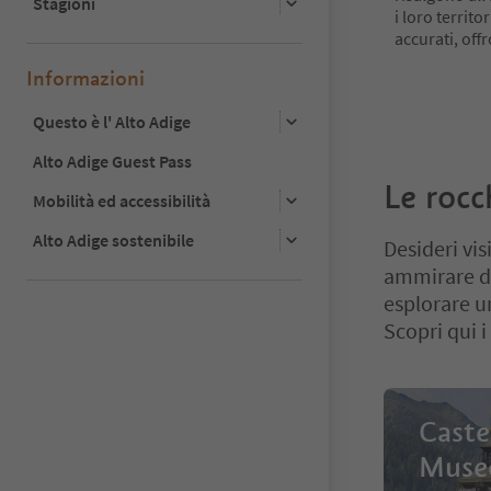
Stagioni
i loro territo
accurati, off
Informazioni
Questo è l' Alto Adige
Alto Adige Guest Pass
Le rocch
Mobilità ed accessibilità
Alto Adige sostenibile
Desideri vis
ammirare dip
esplorare u
Scopri qui i
Caste
Museo