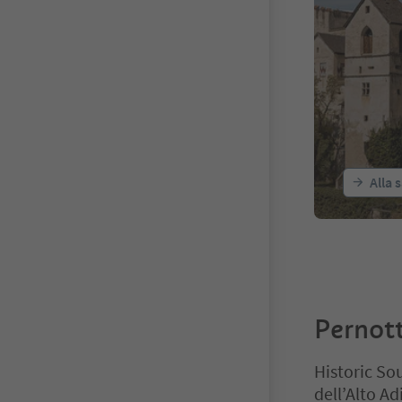
Alla 
Pernotta
Historic Sou
dell’Alto Ad