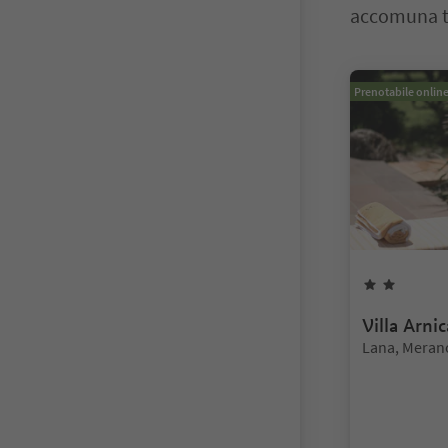
accomuna tu
Ti trovi su un 
Prenotabile onlin
2
Stelle
Villa Arnic
Posizione:
Lana, Merano