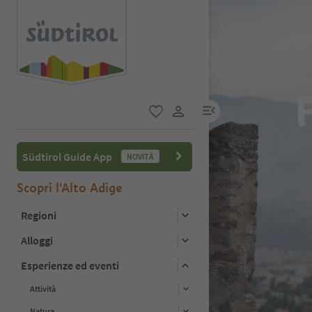
menu link
favoriti
user link
Südtirol Guide App
NOVITÀ
Scopri l'Alto Adige
Regioni
Alloggi
Esperienze ed eventi
Attività
Natura