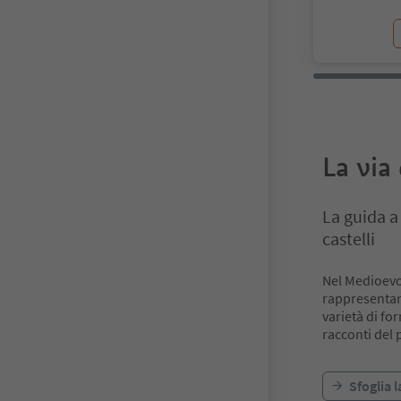
La via 
La guida a 
castelli
Nel Medioevo 
rappresentan
varietà di fo
racconti del 
Sfoglia l