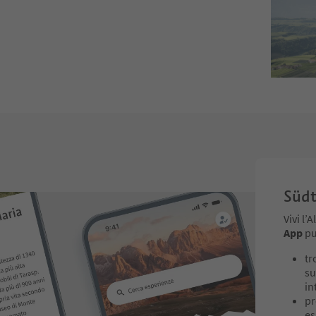
Südt
Vivi l’
App
pu
tr
su
in
pr
es