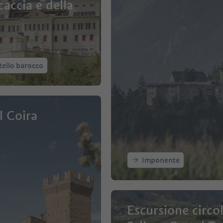
caccia e della
stello barocco
l Coira
Imponente
Escursione circo