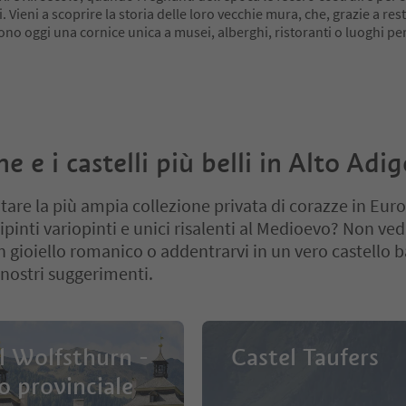
ri. Vieni a scoprire la storia delle loro vecchie mura, che, grazie a res
rono oggi una cornice unica a musei, alberghi, ristoranti o luoghi per
e e i castelli più belli in Alto Adig
itare la più ampia collezione privata di corazze in Eur
inti variopinti e unici risalenti al Medioevo? Non vedi
n gioiello romanico o addentrarvi in un vero castello 
 nostri suggerimenti.
l Wolfsthurn -
Castel Taufers
 provinciale