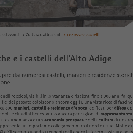
e ed eventi
Cultura e attrazioni
Fortezze e castelli
he e i castelli dell’Alto Adige
tupire dai numerosi castelli, manieri e residenze storic
ione
endii rocciosi, visibili in lontananza e risalenti fino a 900 anni fa: qu
fici del passato colpiscono ancora oggi! È una vista ricca di fascino
irca 800
manieri, castelli e residenze d’epoca
, edificati per
difesa
op
nobili e cittadini benestanti o ancora per ragioni di
rappresentanza
la testimonianza di un’
economia prospera
e della
cultura
di una re
presenta un importante collegamento tra il nord e il sud. Molte di
’XI e XII secolo, quando i regnanti dell’epoca le fecero costruire per 