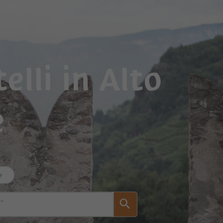
elli in Alto
e
e
..