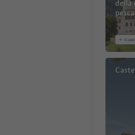
della 
pesca
Il ca
Caste