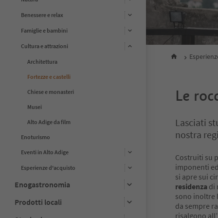
Benessere e relax
Famiglie e bambini
Cultura e attrazioni
Esperienz
Architettura
Fortezze e castelli
Le rocc
Chiese e monasteri
Musei
Lasciati s
Alto Adige da film
nostra reg
Enoturismo
Eventi in Alto Adige
Costruiti su p
imponenti edi
Esperienze d'acquisto
si apre sui c
Enogastronomia
residenza
di 
sono inoltre 
Prodotti locali
da sempre rap
risalgono all