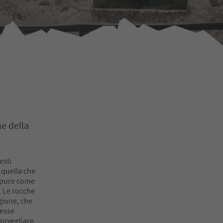
he della
esti
 quella che
pure come
. Le rocche
gione, che
 esse
sorvegliare