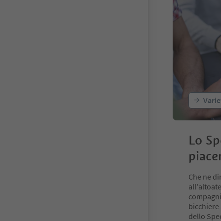
Varie
Lo Sp
piace
Che ne dir
all'altoa
compagnia
bicchiere
dello Spec