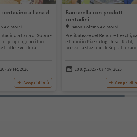
 contadino a Lana di
Bancarella con prodotti
contadini
Location:
o e dintorni
Renon, Bolzano e dintorni
ntadino a Lana di Sopra -
Prelibatezze del Renon – freschi, s
dini propongono i loro
e buoni in Piazza Ing. Josef Riehl,
e frutte e verdura,
presso la stazione di Soprabolzano
azza Municipio Lana ore
dalle ore 12-17
26 - 29 set, 2026
28 lug, 2026 - 03 nov, 2026
Scopri di più
Scopri di p