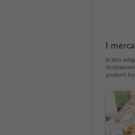
I merca
In Alto Adig
direttamente
prodotti fre
Ti trovi su un 