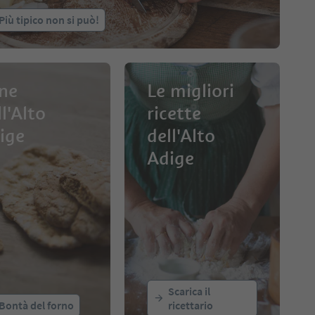
Più tipico non si può!
ne
Le migliori
ll'Alto
ricette
ige
dell'Alto
Adige
Scarica il
Bontà del forno
ricettario