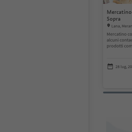
Mercatino
Sopra
Location:
Lana, Meran
Mercatino co
alcuni conta
prodotti com
speck..., pi
7.30-13.00.
28 lug, 20