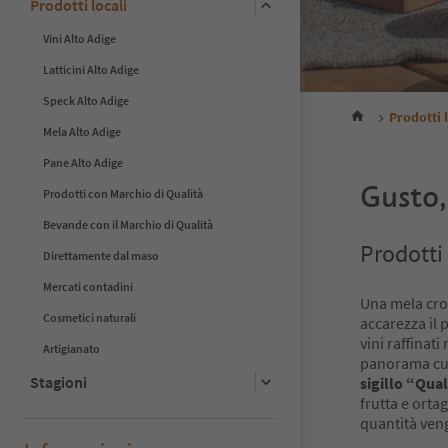
Prodotti locali
Vini Alto Adige
Latticini Alto Adige
Speck Alto Adige
Prodotti 
Mela Alto Adige
Pane Alto Adige
Gusto,
Prodotti con Marchio di Qualità
Bevande con il Marchio di Qualità
Prodotti 
Direttamente dal maso
Mercati contadini
Una mela croc
Cosmetici naturali
accarezza il p
vini raffinat
Artigianato
panorama culi
Stagioni
sigillo “Qual
frutta e ortag
risultato di u
quantità ven