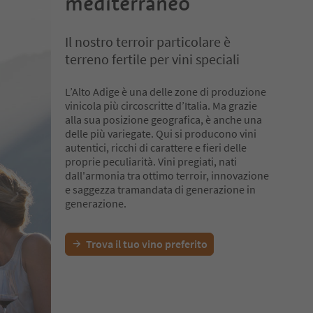
mediterraneo
cereali, pan
Il nostro terroir particolare è
terreno fertile per vini speciali
L’Alto Adige è una delle zone di produzione
vinicola più circoscritte d’Italia. Ma grazie
alla sua posizione geografica, è anche una
delle più variegate. Qui si producono vini
autentici, ricchi di carattere e fieri delle
proprie peculiarità. Vini pregiati, nati
dall'armonia tra ottimo terroir, innovazione
e saggezza tramandata di generazione in
generazione.
Trova il tuo vino preferito