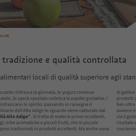
locali
 tradizione e qualità controllata
alimentari locali di qualità superiore agli sta
cante rinfresca la giornata, lo yogurt cremoso
di galline
alato, lo speck speziato solletica le papille gustative, i
prodotti 
i rinfrancano lo spirito: passando in rassegna il
ben oltre 
nario dell’Alto Adige lo sguardo viene catturato dal
avviene i
ità Alto Adige”
. Si tratta di materie prime eccellenti,
sia il gusto sia l’ambiente. I prodotti di qualità dell’Alto Adige sono il
gi, erbe aromatiche e piccoli frutti, che in piccole
n terreno fertile, di tradizioni vive e di produttori
gono trasformati in prodotti eccellenti. Ma anche uova
coscienzi