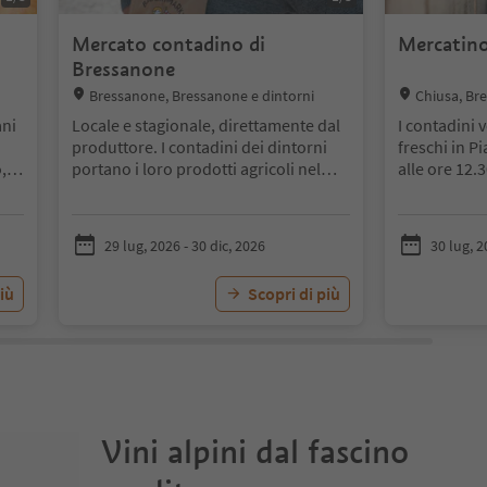
Mercato contadino di
Mercatino
Bressanone
Location:
Location:
Bressanone, Bressanone e dintorni
Chiusa, Br
ani
Locale e stagionale, direttamente dal
I contadini 
produttore. I contadini dei dintorni
freschi in P
,
portano i loro prodotti agricoli nel
alle ore 12.3
centro storico di Bressanone. A
Questo picc
seconda della stagione, il mercoledì e
propone prod
il sabato vengono offerti frutta e
naturali, sta
29 lug, 2026 - 30 dic, 2026
30 lug, 2
verdura fresca, prodotti lattiero-
dell‘Alto Ad
caseari, uova, fiori, miele, marmellate
direttamente
iù
Scopri di più
e sughi per la pasta fatti in casa,
bancarelle p
distillati raffinati ed erbe aromatiche
di prodotti
coltivate biologicamente, nonché
prodotti natu
oggetti di artigianato in legno.
rigorosamen
direttamente
La nostra of
Vini alpini dal fascino
formaggi, sc
aceto e grap