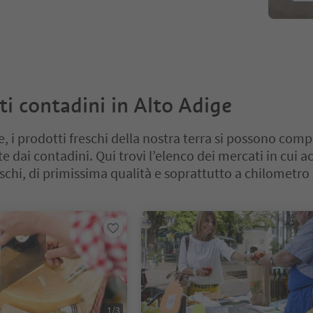
ti contadini in Alto Adige
e, i prodotti freschi della nostra terra si possono com
 dai contadini. Qui trovi l’elenco dei mercati in cui a
schi, di primissima qualità e soprattutto a chilometro
cursore a schede. Seleziona una scheda per visualizzarne il contenut
1
/
3