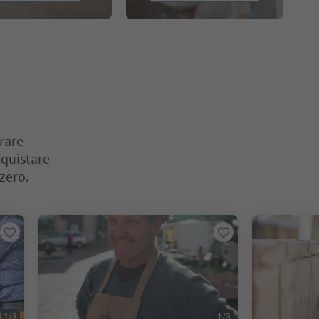
prare
cquistare
 zero.
o. Premi Invio o Spazio per entrare nella scheda del cursore. Premi 
1
/
3
1
/
3