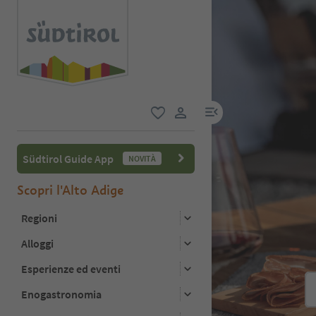
menu link
favoriti
user link
Südtirol Guide App
NOVITÀ
Scopri l'Alto Adige
Regioni
Alloggi
Esperienze ed eventi
Enogastronomia