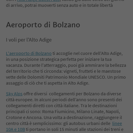
di arrivo, potrai muoverti senza auto e in totale libertà
Aeroporto di Bolzano
I voli per l'Alto Adige
L'aeroporto di Bolzano
ti accoglie nel cuore dell'Alto Adige,
in una posizione strategica perfetta per iniziare la tua
vacanza. Durante l'atterraggio, puoi già ammirare la bellezza
del territorio che ti circonda: vigneti, frutteti e le maestose
vette delle Dolomiti Patrimonio Mondiale UNESCO. Un primo
assaggio di ciò che ti aspetta in Alto Adige.
Sky Alps
offre diversi collegamenti per Bolzano da diverse
città europee. In alcuni periodi dell’anno sono presenti dei
collegamenti diretti con città italiane. Tra le destinazioni
principali ci sono: Roma Fiumicino, Milano Linate, Napoli,
Crotone e Ancona. Una volta a destinazione, raggiungere il
centro città è semplicissimo: gli autobus urbani delle
linee
10A e 10B
ti portano in soli 15 minuti alle stazioni dei treni e