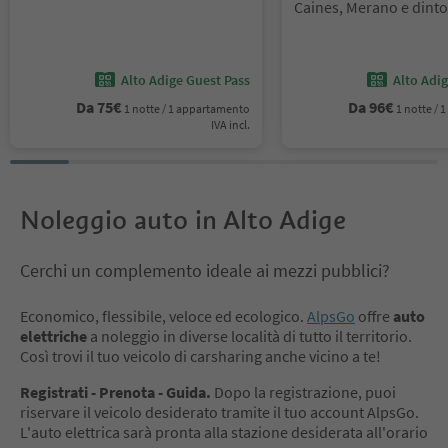
Posizione:
Caines, Merano e dinto
Alto Adige Guest Pass
Alto Adi
Da
75
€
Da
96
€
1 notte / 1 appartamento
1 notte /
IVA incl.
Noleggio auto in Alto Adige
Cerchi un complemento ideale ai mezzi pubblici?
Economico, flessibile, veloce ed ecologico.
AlpsGo
offre
auto
elettriche
a noleggio in diverse località di tutto il territorio.
Così trovi il tuo veicolo di carsharing anche vicino a te!
Registrati - Prenota - Guida.
Dopo la registrazione, puoi
riservare il veicolo desiderato tramite il tuo account AlpsGo.
L'auto elettrica sarà pronta alla stazione desiderata all'orario