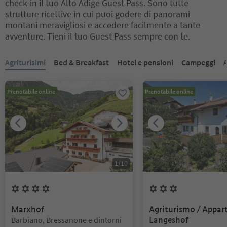
check-in il tuo Alto Adige Guest Pass. Sono tutte
strutture ricettive in cui puoi godere di panorami
montani meravigliosi e accedere facilmente a tante
avventure. Tieni il tuo Guest Pass sempre con te.
Ti trovi su un cursore a schede. Seleziona una scheda per visualiz
Agriturisimi
Bed & Breakfast
Hotel e pensioni
Campeggi
Prenotabile online
Prenotabile online
1
/
10
4
Fiori
3
Fiori
Marxhof
Agriturismo / Appar
Posizione:
Barbiano, Bressanone e dintorni
Langeshof