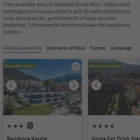
C'est possible avec le Südtirol Guest Pass ! Cette carte
avantages est incluse dans le prix de votre chambre et
vous donne accès, gratuitement et sans aucune
limitation, à l'ensemble de notre réseau de transports
publics.
Vous êtes sur un curseur à onglets. Sélectionnez un onglet pour a
Hôtels & pensions
Chambres d'hôtes
Fermes
Campings
Réservable en ligne
Réservable en ligne
1
/
11
S
3
Étoiles
Superior
4
Étoiles
Residence Kessler
Krone Eat Drink Sta