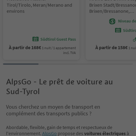
Emplacement:
Emplacement:
Tirol/Tirolo, Meran/Merano and
Brixen Stadt/Bressanon
environs
Brixen/Bressanone,
Brixen/Bressanone and
Niveau de 
Südtir
Südtirol Guest Pass
À partir de
168
€
À partir de
158
€
1 nuit / 1 appartement
1 nui
incl. TVA
AlpsGo - Le prêt de voiture au
Sud-Tyrol
Vous cherchez un moyen de transport en
complément des transports publics ?
Abordable, flexible, gain de temps et respectueux de
l'environnement.
AlpsGo
propose des
voitures électriques
à