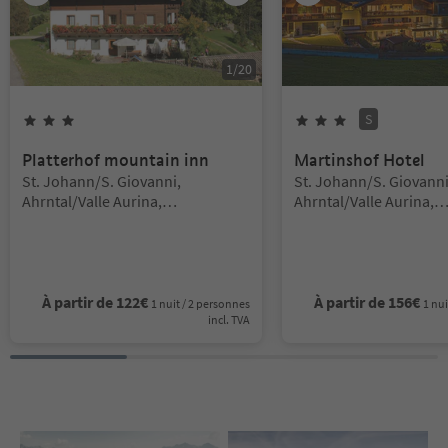
1
/
20
S
3
Étoiles
3
Étoiles
Superior
Platterhof mountain inn
Martinshof Hotel
Emplacement:
Emplacement:
St. Johann/S. Giovanni,
St. Johann/S. Giovanni
Ahrntal/Valle Aurina,
Ahrntal/Valle Aurina,
Ahrntal/Valle Aurina
Ahrntal/Valle Aurina
À partir de
122
€
À partir de
156
€
1 nuit / 2 personnes
1 nui
incl. TVA