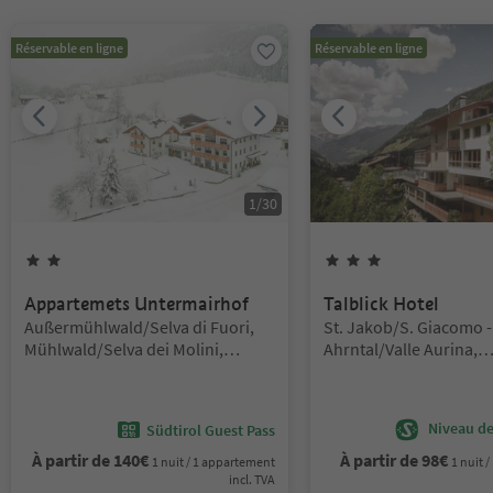
Vous êtes sur un curseur à onglets. Sélectionnez un onglet pour a
Réservable en ligne
Réservable en ligne
1
/
30
2
Étoiles
3
Étoiles
Appartemets Untermairhof
Talblick Hotel
Emplacement:
Emplacement:
Außermühlwald/Selva di Fuori,
St. Jakob/S. Giacomo -
Mühlwald/Selva dei Molini,
Ahrntal/Valle Aurina,
Ahrntal/Valle Aurina
Ahrntal/Valle Aurina,
Ahrntal/Valle Aurina
Niveau de 
Südtirol Guest Pass
À partir de
140
€
À partir de
98
€
1 nuit / 1 appartement
1 nuit 
incl. TVA