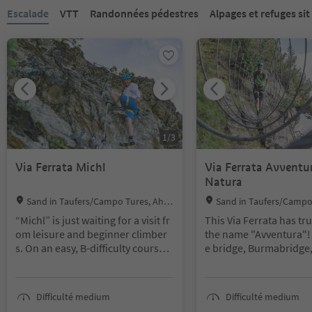
Vous êtes sur un curseur à onglets. Sélectionnez un onglet pour a
Escalade
VTT
Randonnées pédestres
Alpages et refuges si
1
/
3
Via Ferrata Michl
Via Ferrata Avventu
Natura
Location:
Location:
Sand in Taufers/Campo Tures, Ahrn
Sand in Taufers/Campo
tal/Valle Aurina
tal/Valle Aurina
“Michl” is just waiting for a visit fr
This Via Ferrata has tr
om leisure and beginner climber
the name "Avventura"!
s. On an easy, B-difficulty course, i
e bridge, Burmabridge,
t can offer a real climbing experie
ge or chimes - these are
Difficulty: B (moderately
nce to any visitor with a half-good
elements that await yo
min. age 12 years
head for heights. After a little over
w Via Ferrata at Speik
Start/finish point: Stat
Difficulté medium
Difficulté medium
hang, climbers pull themselves ov
utifully laid out, with 
Speikboden Alm at 2.0