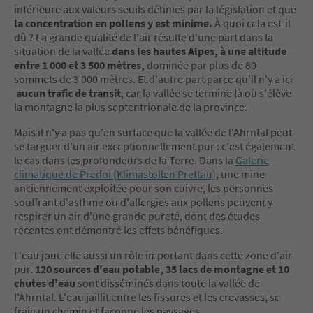
inférieure aux valeurs seuils définies par la législation et que
la concentration en pollens y est minime.
À quoi cela est-il
dû ? La grande qualité de l'air résulte d'une part dans la
situation de la vallée
dans les hautes Alpes, à une altitude
entre 1 000 et 3 500 mètres,
dominée par plus de 80
sommets de 3 000 mètres. Et d'autre part parce qu'il n'y a ici
aucun trafic de transit
, car la vallée se termine là où s'élève
la montagne la plus septentrionale de la province.
Mais il n'y a pas qu'en surface que la vallée de l'Ahrntal peut
se targuer d'un air exceptionnellement pur : c'est également
le cas dans les profondeurs de la Terre. Dans la
Galerie
climatique de Predoi (Klimastollen Prettau)
, une mine
anciennement exploitée pour son cuivre, les personnes
souffrant d'asthme ou d'allergies aux pollens peuvent y
respirer un air d'une grande pureté, dont des études
récentes ont démontré les effets bénéfiques.
L'eau joue elle aussi un rôle important dans cette zone d'air
pur.
120 sources d'eau potable, 35 lacs de montagne et 10
chutes d'eau
sont disséminés dans toute la vallée de
l'Ahrntal. L'eau jaillit entre les fissures et les crevasses, se
fraie un chemin et façonne les paysages.