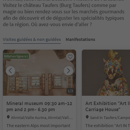
Visitez le château Taufers (Burg Taufers) comme par
magie ou bien rendez-vous sur les marchés gourmands
afin de découvrir et de déguster les spécialités typiques
de la région. Où avez-vous envie d'aller ?
Vous êtes sur un curseur à onglets. Sélectionnez un onglet pour a
Visites guidées & non guidées
Manifestations
Billet en ligne ici
1
/
3
Mineral museum 09:30 am-12
Art Exhibition "Art 
pm and 2 pm- 6.30 pm
Carriage House"
Location:
Location:
Ahrntal/Valle Aurina, Ahrntal/Valle
Sand in Taufers/Campo
Aurina
tal/Valle Aurina
The eastern Alps most important
The exhibition “Art IN 