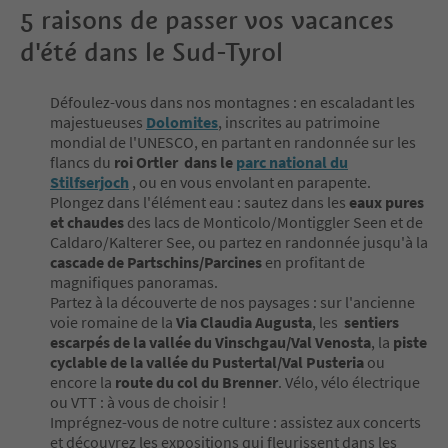
5 raisons de passer vos vacances
d'été dans le Sud-Tyrol
Défoulez-vous dans nos montagnes : en escaladant les
majestueuses
Dolomites
, inscrites au patrimoine
mondial de l'UNESCO, en partant en randonnée sur les
flancs du
roi Ortler dans le
parc national du
Stilfserjoch
, ou en vous envolant en parapente.
Plongez dans l'élément eau : sautez dans les
eaux pures
et chaudes
des lacs de Monticolo/Montiggler Seen et de
Caldaro/Kalterer See, ou partez en randonnée jusqu'à la
cascade de Partschins/Parcines
en profitant de
magnifiques panoramas.
Partez à la découverte de nos paysages : sur l'ancienne
voie romaine de la
Via Claudia Augusta
, les
sentiers
escarpés de la vallée du Vinschgau/Val Venosta
, la
piste
cyclable de la vallée du Pustertal/Val Pusteria
ou
encore la
route du col du Brenner
. Vélo, vélo électrique
ou VTT : à vous de choisir !
Imprégnez-vous de notre culture : assistez aux concerts
et découvrez les expositions qui fleurissent dans les