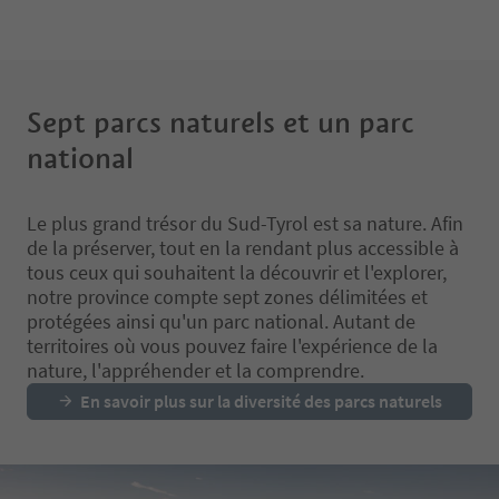
celebrates the endurin
A starting point for the
commitment to preser
Stilfserjoch cycling day is in Prad
promoting local artistr
am Stilfserjoch or also in
Spondinig. On this popular
Spanning over 500 m² 
cycling day, the aim is to conquer
exhibition space at the
Sept parcs naturels et un parc
one of the highest Alpine
Tenniscenter Roncadizz
national
crossings, the 2,760-metre-high
offers an immersive jo
Stifserjoch. Not a bike race, but:
through art and cultur
Being there is everything!
200 works of art will be
Le plus grand trésor du Sud-Tyrol est sa nature. Afin
including sculptures, p
de la préserver, tout en la rendant plus accessible à
and photographs, uni
Lowest point (START): Prad am
tous ceux qui souhaitent la découvrir et l'explorer,
creations that embody
Stilfserjoch (910 metres)
tradition and innovati
notre province compte sept zones délimitées et
Highest point (FINISH): Stilfser
protégées ainsi qu'un parc national. Autant de
Joch Pass (2,758 metres)
A total of 34 UNIKA artis
territoires où vous pouvez faire l'expérience de la
Distance Prad – Stilfser Joch:
participate, each brin
nature, l'appréhender et la comprendre.
24.96 km
and mastery to their cra
En savoir plus sur la diversité des parcs naturels
Difference in altitude Prad –
transforming raw mater
Stilfser Joch: 1,848 metres
works that reflect the 
Maximum ascent: 15%
heritage of the region 
Average ascent: 9–11%
embracing the evolutio
contemporary artistic 