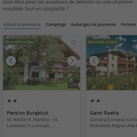
bien-être pour les amateurs de détente ou une chambre
meublée tout en simplicité ?
Vous êtes sur un curseur à onglets. Sélectionnez un onglet pour a
Hôtels & pensions
Campings
Auberges de jeunesse
Fermes
Réservable en ligne
Réservable en ligne
1
/
10
2
Étoiles
2
Étoiles
Pension Burgblick
Garni Raetia
Emplacement:
Emplacement:
St. Martin/S. Martino - St.
Corvara/Corvara, Corv
Lorenzen/S.Lorenzo,
Dolomites Region Alta 
St.Lorenzen/San Lorenzo di