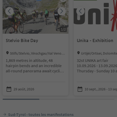
1
/
2
Stelvio Bike Day
Unika - Exhibition
Location:
Location:
Stilfs/Stelvio, Vinschgau/Val Venost
Urtijëi/Ortisei, Dolomit
a
Gardena
1,869 metres in altitude, 48
32st UNIKA art fair
hairpin bends and an incredible
10.09.2026 - 13.09.202
all-round panorama await cyclists
Thursday - Sunday 10 a
who get into the saddle at the
Stilfserjoch Bike Day.
With more than three 
Every year, the legendary pass
tradition in Val Gardena
29 août, 2026
10 sept., 2026 - 13 se
road on the Stilfserjoch - one of
craftsmanship, the UN
the highest passable Alpine
association is delighted
crossings - is closed to traffic for
art enthusiasts and fri
one day and only opened to "two-
32st UNIKA Art Fair, a
wheelers" and pedestrians.
distinguished event th
Sud-Tyrol - toutes les manifestations