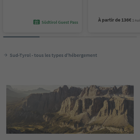
Sebato, Dolomites Region
Kronplatz/Plan de Corones
À partir de
136
€
1 nui
Südtirol Guest Pass
Sud-Tyrol - tous les types d'hébergement