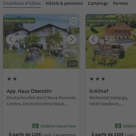
Chambres d'hôtes
Hôtels & pensions
Campings
Fermes
Réservable en ligne
Réservable en ligne
1
/
29
2
Soleils
3
Soleils
App. Haus Oberzöhr
Kröllhof
Emplacement:
Emplacement:
Deutschnofen Dorf/Nova Ponente
Weitental/Vallarga,
Centro, Deutschnofen/Nova
Vintl/Vandoies,
Ponente, Dolomites Region
Brixen/Bressanone and
Eggental
Südtirol Guest Pass
Südtir
À partir de
120
€
À partir de
110
€
1 nuit / 1 appartement
1 nuit 