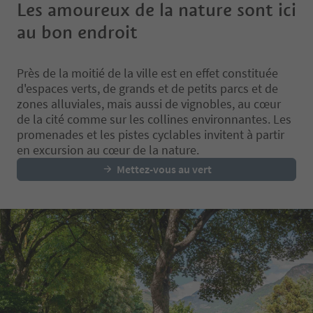
drink at the Gandolfi Wine Bar.
Les amoureux de la nature sont ici
When: every Friday
au bon endroit
When: every Thursday
Meeting point: 11:00 a.
Meeting point: 2:30 p.m. at the
Information Office, Ko
Information Office, Kornplatz 11
Duration: 1.5 hours
Près de la moitié de la ville est en effet constituée
Duration: 3 hours
Languages: english & it
d'espaces verts, de grands et de petits parcs et de
Languages: german & italian
Participants: max. 25
Participants: max. 20
zones alluviales, mais aussi de vignobles, au cœur
Price: €10 adults; free 
Price: €15 adults; €5 with Bolzano
Bolzano Bozen Card (e
de la cité comme sur les collines environnantes. Les
Bozen Card (except Bolzano
Bolzano Bozen Card Mo
promenades et les pistes cyclables invitent à partir
Bozen Card Mobility) and for
for children under 14 p
en excursion au cœur de la nature.
children under 14; children under
museum ticket
Mettez-vous au vert
6 free
Registration: recomm
Registration: by 12:00 noon on
the same day