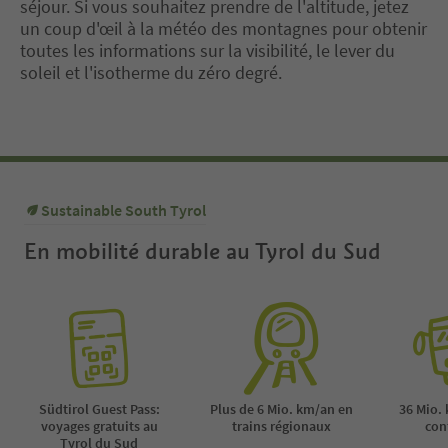
séjour. Si vous souhaitez prendre de l'altitude, jetez
un coup d'œil à la météo des montagnes pour obtenir
toutes les informations sur la visibilité, le lever du
soleil et l'isotherme du zéro degré.
Sustainable South Tyrol
En mobilité durable au Tyrol du Sud
Südtirol Guest Pass:
Plus de 6 Mio. km/an en
36 Mio.
voyages gratuits au
trains régionaux
con
Tyrol du Sud