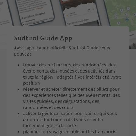
ng about the firs main urban cent
ng it Sigmundskron (S
re of Bolzano/Bozen together wit
crown). At the present 
h the castle of the Prince-Bishops
become the Mountain
of Trento, founders of the City: th
Reinhold Messner MMM
e Castle was probably destroyed b
y Mainhard II during one of his inc
Südtirol Guide App
ursions to obtain control over the
important commercial town (127
Avec l’application officielle Südtirol Guide, vous
7).
pouvez :
trouver des restaurants, des randonnées, des
événements, des musées et des activités dans
toute la région – adaptés à vos intérêts et à votre
position
réserver et acheter directement des billets pour
des expériences telles que des événements, des
visites guidées, des dégustations, des
randonnées et des cours
activer la géolocalisation pour voir ce qui vous
entoure à tout moment et vous orienter
facilement grâce à la carte
planifier ton voyage en utilisant les transports