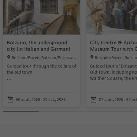
Bolzano, the underground
City Centre & Arch
city (in Italian and German)
Museum Tour with Ö
(entrance not includ
Location:
Location:
Bolzano/Bozen, Bolzano/Bozen an
Bolzano/Bozen, Bolza
d environs
d environs
Guided tour through the cellars of
Guided tour of Bolzano’
the old town
Old Town, including Ko
Walther Square, the Fr
Discover the mysterious cellar
and the famous arcades
world beneath Bolzano’s Old
delle Erbe you will visi
Town, including the cathedral
clock-museum. After the
06 août, 2026 - 29 oct., 2026
07 août, 2026 - 30 oct
crypt, archaeological excavations
participants may enter
beneath the Hannah Arendt
Tyrol Museum of Archa
School, the historic cellars of the
see Ötzi the Iceman wi
Mercantile Building, and vaulted
waiting in line. The mu
cellars under the arcaded houses.
is self-guided; ticket p
The tour ends with a convivial
required.