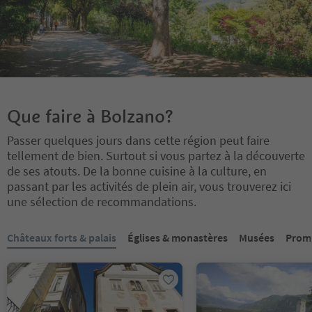
Que faire à Bolzano?
Passer quelques jours dans cette région peut faire
tellement de bien. Surtout si vous partez à la découverte
de ses atouts. De la bonne cuisine à la culture, en
passant par les activités de plein air, vous trouverez ici
une sélection de recommandations.
Vous êtes sur un curseur à onglets. Sélectionnez un onglet pour a
Châteaux forts & palais
Églises & monastères
Musées
Prom