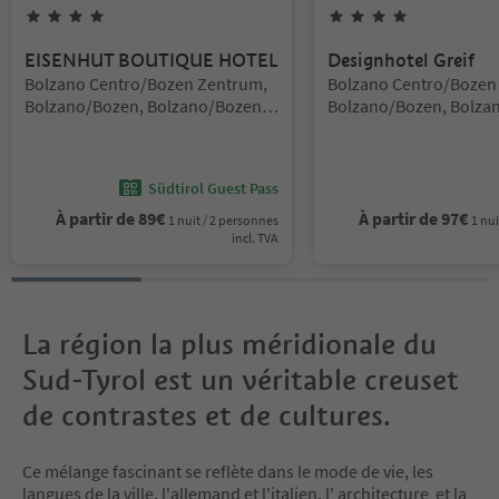
4
Étoiles
4
Étoiles
EISENHUT BOUTIQUE HOTEL
Designhotel Greif
Emplacement:
Emplacement:
Bolzano Centro/Bozen Zentrum,
Bolzano Centro/Bozen
Bolzano/Bozen, Bolzano/Bozen
Bolzano/Bozen, Bolza
and environs
and environs
Südtirol Guest Pass
À partir de
89
€
À partir de
97
€
1 nuit / 2 personnes
1 nui
incl. TVA
La région la plus méridionale du
Sud-Tyrol est un véritable creuset
de contrastes et de cultures.
Ce mélange fascinant se reflète dans le mode de vie, les
langues de la ville, l'allemand et l'italien, l' architecture et la