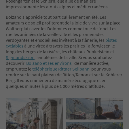
Rosengarten et le Schlern, elle allie de manière
impressionnante les atouts alpins et méditerranéens.
Bolzano s'apprécie tout particulièrement en été. Les
amateurs de soleil profiteront de la joie de vivre sur la place
Waltherplatz avec les Dolomites comme toile de fond. Les
ruelles animées de la vieille ville et les promenades
verdoyantes et ensoleillées invitent à la flânerie, les
pistes
cyclables
à une virée à travers les prairies Talferwiesen le
long des berges de la rivière, les châteaux Runkelstein et
Sigmundskron
, emblèmes de la ville. Si vous souhaitez
découvrir
Bolzano et ses environs
de manière active,
empruntez le
téléphérique Rittner Seilbahn
pour vous
rendre sur le haut plateau de Ritten/Renon et sur la Kohlerer
Berg. Il vous emmènera de manière écologique et en
quelques minutes à plus de 1 000 mètres d'altitude.