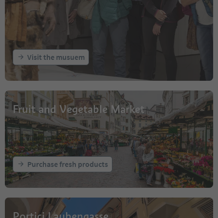
Visit the musuem
Fruit and Vegetable Market
Purchase fresh products
Portici Laubengasse