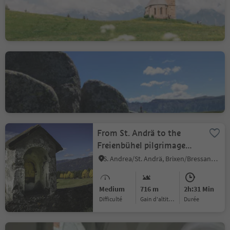
Santa Caterina/St. Kathrein, Hafling/Avelengo, Meran/Merano and environs
The Witches’ benches
Alpe di Siusi/Seiseralm, Kastelruth/Castelrotto, Dolomites Region Seiser Alm
From St. Andrä to the
Freienbühel pilgrimage
church - Kreuzweg Trail
S. Andrea/St. Andrä, Brixen/Bressanone, Brixen/Bressanone and environs
(St. Gerog / Afers)
Medium
716 m
2h:31 Min
Difficulté
Gain d'altitude
durée