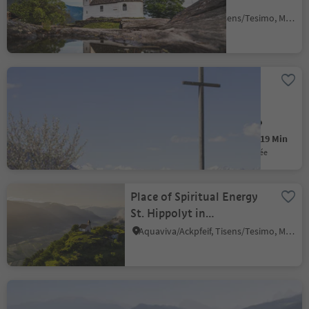
Naraun/Narano
Aquaviva/Ackpfeif, Tisens/Tesimo, Meran/Merano and environs
Wasserbühel Circuit trail
Albion/Albions, Lajen/Laion
Easy
50 m
0h:19 Min
Difficulté
Gain d'altitude
durée
Place of Spiritual Energy
St. Hippolyt in
Naraun/Narano
Aquaviva/Ackpfeif, Tisens/Tesimo, Meran/Merano and environs
Abbey Monastero di