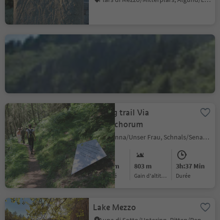
Natural heritage
Partschinser
Wasserfall/Cascata di
Tablà/Tabland - Parcines/Partschins, Partschins/Parcines, Meran/Merano and environs
Parcines
Hiking trail Via
Monachorum
Madonna/Unser Frau, Schnals/Senales, Vinschgau/Val Venosta
Medium
803 m
3h:37 Min
Difficulté
Gain d'altitude
durée
Lake Mezzo