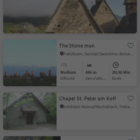
Trechiese
Barbiano/Dreikirchen
Barbian
Colma/Kollmann, Barbian/Barbiano, Brixen/Bressanone and environs
The Stone man
Prati/Auen, Sarntal/Sarentino, Bolzano/Bozen and environs
Medium
446 m
2h:30 Min
Difficulté
Gain d'altitude
durée
Chapel St. Peter am Kofl
Dobbiaco Nuova/Neutoblach, Toblach/Dobbiaco, Dolomites Region 3 Zinnen