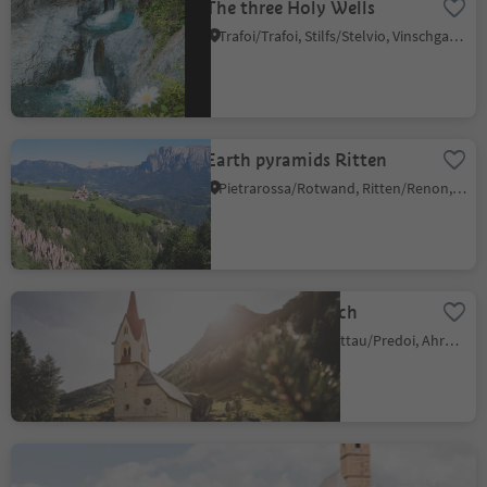
The three Holy Wells
Trafoi/Trafoi, Stilfs/Stelvio, Vinschgau/Val Venosta
Earth pyramids Ritten
Pietrarossa/Rotwand, Ritten/Renon, Bolzano/Bozen and environs
Holy Spirit Church
Casere/Kasern, Prettau/Predoi, Ahrntal/Valle Aurina
St. Kathrein church