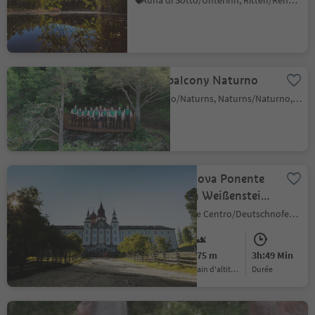
Auna di Sotto/Unterinn, Ritten/Renon, Bolzano/Bozen and environs
Music balcony Naturno
Naturno/Naturns, Naturns/Naturno, Meran/Merano and environs
Hike from Nova Ponente
to the Maria Weißenstein
Monastery
Nova Ponente Centro/Deutschnofen Dorf, Deutschnofen/Nova Ponente, Dolomites Region Eggental
Medium
475 m
3h:49 Min
Difficulté
Gain d'altitude
durée
St. Martin trail