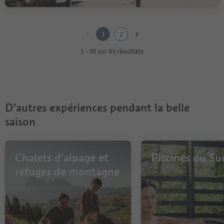
1
2
1
2
1 - 30 sur 43 résultats
D'autres expériences pendant la belle
saison
Chalets d'alpage et
Piscines du Su
refuges de montagne