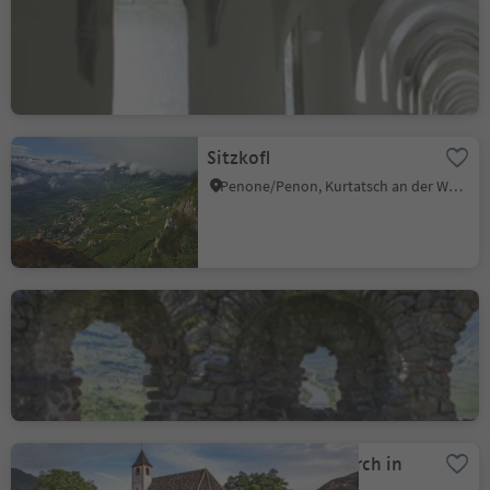
Carthusian Monastery
Allerengelberg
Certosa/Karthaus, Schnals/Senales, Vinschgau/Val Venosta
Sitzkofl
Penone/Penon, Kurtatsch an der Weinstraße/Cortaccia sulla Strada del Vino, Alto Adige Wine Road
Hill Castelfeder
Pinzano/Pinzon, Auer/Ora, Alto Adige Wine Road
St. Hippolyt's Church in