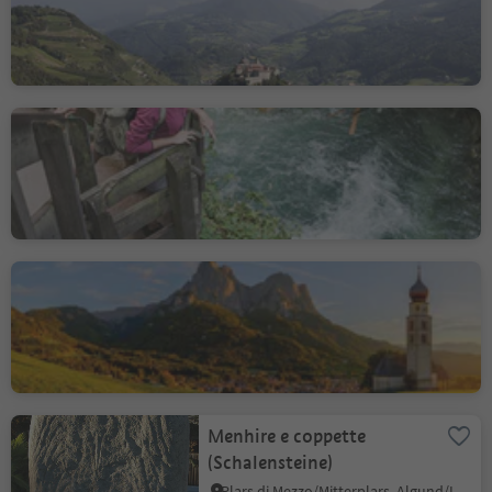
Sabiona/Kloster Säben
Lazfons/Latzfons, Klausen/Chiusa, Brixen/Bressanone and environs
Gilfenklamm Gorge
Stanghe/Stange, Ratschings/Racines, Sterzing/Vipiteno and environs
St. Valentin Church
Siusi/Seis, Kastelruth/Castelrotto, Dolomites Region Seiser Alm
Menhire e coppette
(Schalensteine)
Plars di Mezzo/Mitterplars, Algund/Lagundo, Meran/Merano and environs