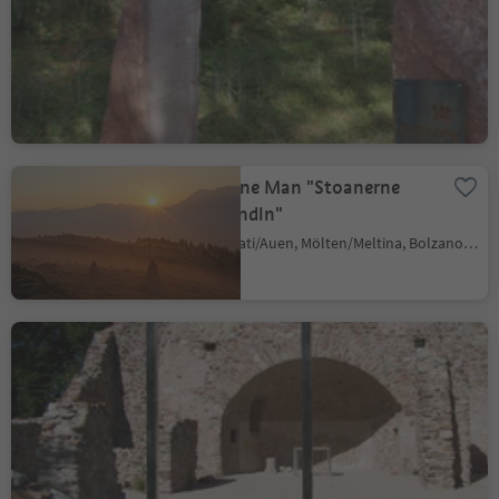
Cologna/Glaning, Jenesien/San Genesio Atesino, Bolzano/Bozen and environs
Easy
164 m
1h:18 Min
Difficulté
Gain d'altitude
durée
Stone Man "Stoanerne
Mandln"
Prati/Auen, Mölten/Meltina, Bolzano/Bozen and environs
The Peace Trail
(Friedensweg) in
Caldaro/Kaltern
Caldaro Paese/Kaltern Dorf, Kaltern an der Weinstraße/Caldaro sulla Strada del Vino, Alto Adige Wine Road
Medium
0 m
3h:00 Min
Difficulté
Gain d'altitude
durée