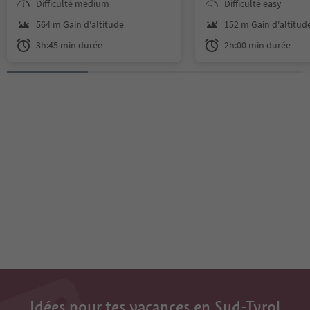
Difficulté medium
Difficulté easy
Rechter Leger, a wonderfully situa
clearings, surrounded 
ted box-seat spot with views over
stillness of the winter
564 m Gain d'altitude
152 m Gain d'altitud
the Grasleitentürme towers and t
With each step, the cru
3h:45 min durée
2h:00 min durée
he Tschaminspitzen peaks.
snow and the crisp mou
create a sense of calm
connection to nature. A
Neuhütt Alm, a warm 
and delicious South Ty
dishes await in a cozy 
setting. This hike is per
anyone seeking to slo
enjoy the winter silenc
share the moment – w
alone, as a couple, or 
whole family.
Idées pour tes vacances en Sud-Tyrol