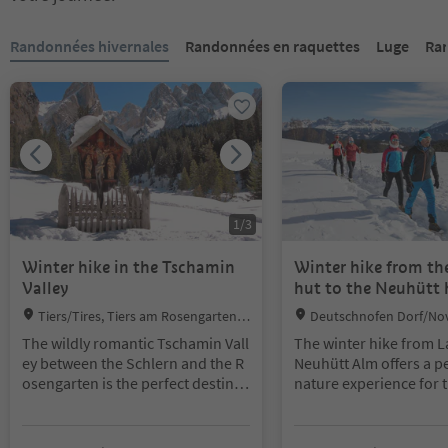
Vous êtes sur un curseur à onglets. Sélectionnez un onglet pour a
Randonnées hivernales
Randonnées en raquettes
Luge
Ran
1
/
3
Winter hike in the Tschamin
Winter hike from th
Valley
hut to the Neuhütt 
Location:
Location:
Tiers/Tires, Tiers am Rosengarten/T
Deutschnofen Dorf/No
ires al Catinaccio, Dolomites Region Se
Centro, Deutschnofen/No
The wildly romantic Tschamin Vall
The winter hike from L
iser Alm
Dolomites Region Eggent
ey between the Schlern and the R
Neuhütt Alm offers a p
osengarten is the perfect destinat
nature experience for
ion for a winter hike for all those
enjoy quiet moments. T
who love unspoilt nature. The des
gently winds through 
tination of this winter walk is the
covered forests and o