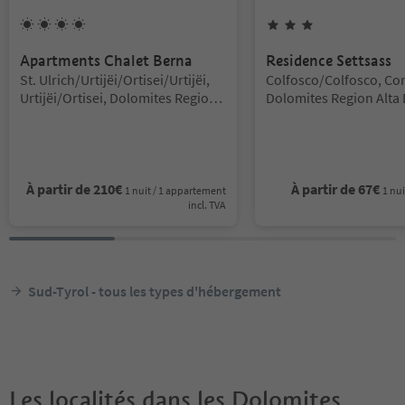
4
Soleils
3
Étoiles
Apartments Chalet Berna
Residence Settsass
Emplacement:
Emplacement:
St. Ulrich/Urtijëi/Ortisei/Urtijëi,
Colfosco/Colfosco, Cor
Urtijëi/Ortisei, Dolomites Region
Dolomites Region Alta 
Val Gardena
À partir de
210
€
À partir de
67
€
1 nuit / 1 appartement
1 nui
incl. TVA
Sud-Tyrol - tous les types d'hébergement
Les localités dans les Dolomites