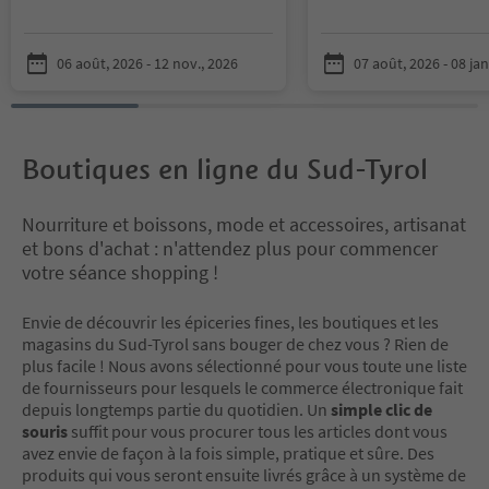
products. Here you’ll find a
Via Andreas Hofer and 
variety of contemporary garments
Mainardo up to the cro
to update your outfit.
via Otto Huber. Variou
06 août, 2026 - 12 nov., 2026
07 août, 2026 - 08 jan
stalls with clothes, sho
goods, plants, foods li
sausages and meat pro
Boutiques en ligne du Sud-Tyrol
Nourriture et boissons, mode et accessoires, artisanat
et bons d'achat : n'attendez plus pour commencer
votre séance shopping !
Envie de découvrir les épiceries fines, les boutiques et les
magasins du Sud-Tyrol sans bouger de chez vous ? Rien de
plus facile ! Nous avons sélectionné pour vous toute une liste
de fournisseurs pour lesquels le commerce électronique fait
depuis longtemps partie du quotidien. Un
simple clic de
souris
suffit pour vous procurer tous les articles dont vous
avez envie de façon à la fois simple, pratique et sûre. Des
produits qui vous seront ensuite livrés grâce à un système de