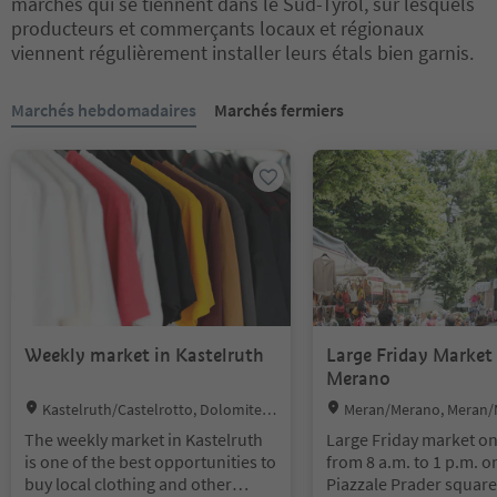
marchés qui se tiennent dans le Sud-Tyrol, sur lesquels
producteurs et commerçants locaux et régionaux
viennent régulièrement installer leurs étals bien garnis.
Vous êtes sur un curseur à onglets. Sélectionnez un onglet pour a
Marchés hebdomadaires
Marchés fermiers
Weekly market in Kastelruth
Large Friday Market 
Merano
Location:
Location:
Kastelruth/Castelrotto, Dolomites
Meran/Merano, Meran/
Region Seiser Alm
environs
The weekly market in Kastelruth
Large Friday market on
is one of the best opportunities to
from 8 a.m. to 1 p.m. o
buy local clothing and other
Piazzale Prader square