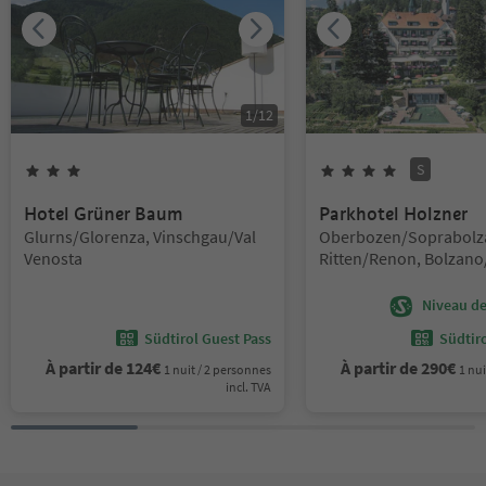
1
/
12
S
3
Étoiles
4
Étoiles
Superi
Hotel Grüner Baum
Parkhotel Holzner
Emplacement:
Emplacement:
Glurns/Glorenza, Vinschgau/Val
Oberbozen/Soprabolz
Venosta
Ritten/Renon, Bolzan
and environs
Niveau de 
Südtirol Guest Pass
Südtir
À partir de
124
€
À partir de
290
€
1 nuit / 2 personnes
1 nui
incl. TVA