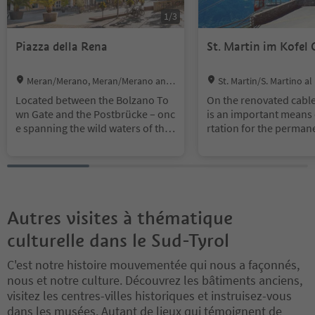
1
/
3
Piazza della Rena
St. Martin im Kofel 
Location:
Location:
Meran/Merano, Meran/Merano and
St. Martin/S. Martino al
environs
ch/Laces, Latsch/Laces, V
Located between the Bolzano To
On the renovated cable
Venosta
wn Gate and the Postbrücke – onc
is an important means 
e spanning the wild waters of the
rtation for the perman
Passer river – Sandplatz Square m
ited mountain village at
arks a graceful transition into Mer
grimage church, you ca
ano’s layered past. From here, wi
m Laces/Latsch (630 m)
nding alleyways lead into the hist
mmit station (1,740 m) i
oric Steinach district, whose weat
w minutes. The chapel,
hered façades whisper tales of ce
ns on a steep hillside,
Autres visites à thématique
nturies gone by. Once a sandy rive
posed to have any stru
culturelle dans le Sud-Tyrol
rbank and later a lively hub for sal
petition with an eye-ca
t trade and postal routes, Sandpla
e car. In order not to in
C'est notre histoire mouvementée qui nous a façonnés,
tz has long stood at the crossroad
h the visual presence o
nous et notre culture. Découvrez les bâtiments anciens,
s of commerce, culture, and every
l, the summit station w
visitez les centres-villes historiques et instruisez-vous
day life.
hind a high stone wall t
dans les musées. Autant de lieux qui témoignent de
part from delightful s