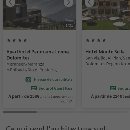
1
/
31
4
Étoiles
4
Étoiles
Aparthotel Panorama Living
Hotel Monte Sella
Emplacement:
Dolomites
San Vigilio, Al Plan/San 
Emplacement:
Dolomites Region Kron
Meransen/Maranza,
de Corones
Mühlbach/Rio di Pusteria,
Brixen/Bressanone and environs
Niveau de durabilité 3
Südtirol Guest Pass
Südtir
À partir de
158
€
À partir de
214
€
1 nuit / 1 appartement
1 nui
incl. TVA
Ce qui rend l'architecture sud-