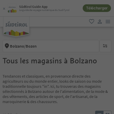
Südtirol Guide App
Télécharger
Le guide de voyage numérique du Sud-Tyrol
lie
favori
lien util
Bolzano/Bozen
aucun fi
Tous les magasins à Bolzano
Tendances et classiques, en provenance directe des
agriculteurs ou du monde entier, looks de saison ou mode
traditionnelle toujours "in". Ici, tu trouveras des magasins
sélectionnés à Bolzano autour de l'alimentation, de la mode &
des vêtements, des articles de sport, de l'artisanat, de la
maroquinerie & des chaussures.