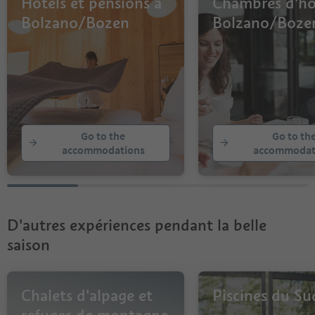
Hôtels et pensions à
Chambres d'hô
Bolzano/Bozen
Bolzano/Boze
Go to the
Go to th
accommodations
accommodat
D'autres expériences pendant la belle
saison
Chalets d'alpage et
Piscines du Su